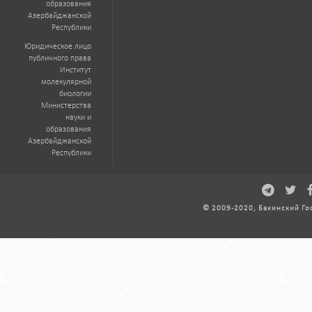
образования
Азербайджанской
Республики
Юридическое лицо
публичного права
Институт
молекулярной
биологии
Министерства
науки и
образования
Азербайджанской
Республики
© 2009-2020, Бакинский Го