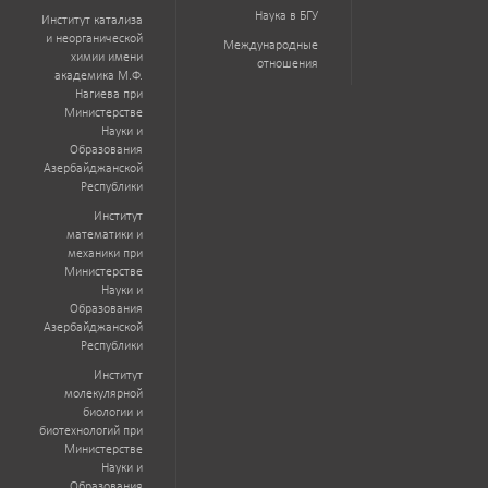
Наука в БГУ
Институт катализа
и неорганической
Международные
химии имени
отношения
академика М.Ф.
Нагиева при
Министерстве
Науки и
Образования
Азербайджанской
Республики
Институт
математики и
механики при
Министерстве
Науки и
Образования
Азербайджанской
Республики
Институт
молекулярной
биологии и
биотехнологий при
Министерстве
Науки и
Образования