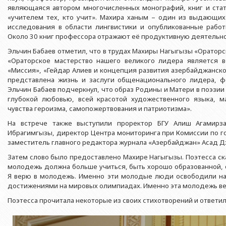
Азербайджанской 
Выпускники БГУ
Отдел протокола
являющаяся автором многочисленных монографий, книг и стат
Филологический фак
«учителем тех, кто учит». Махира ханым – один из выдающих
Юридическое лицо
Почетные доктора
Служба психологической помощи 
исследования в области лингвистики и опубликованные рабо
Азербайджанской 
Исторический факул
Около 30 книг профессора отражают её продуктивную деятельнос
Образование в БГУ
Культурно-творческий центр
Юридическое лицо
Факультет междунар
Эльчин Бабаев отметил, что в трудах Махиры Нагыгызы «Ораторс
образования Азер
Перечень специальностей
Спортивно-оздоровительный цент
«Ораторское мастерство нашего великого лидера является 
Юридический факуль
«Миссия», «Гейдар Алиев и концепция развития азербайджанско
Юридическое лицо
Знаменательные даты в истории БГУ
Университетская газета
представлена жизнь и заслуги общенационального лидера, ф
Факультет Журналис
Азербайджанской 
Эльчин Бабаев подчеркнул, что образ Родины и Матери в поэзи
Типография
глубокой любовью, всей красотой художественного языка, ма
Факультет библиоте
Юридическое лицо
чувства героизма, самопожертвования и патриотизма».
Издательство
и образования Аз
Факультет востоков
На встрече также выступили проректор БГУ Алиш Агамирз
Ибрагимгызы, директор Центра мониторинга при Комиссии по г
Факультет Теология
заместитель главного редактора журнала «Азербайджан» Асад Д
Факультет социальны
Затем слово было предоставлено Махире Нагыгызы. Поэтесса ска
молодежь должна больше учиться, быть хорошо образованной, о
Я верю в молодежь. Именно эти молодые люди освободили на
достижениями на мировых олимпиадах. Именно эта молодежь ве
Поэтесса прочитала некоторые из своих стихотворений и ответил