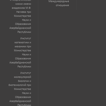
и неорганической
Международные
химии имени
отношения
академика М.Ф.
Нагиева при
Министерстве
Науки и
Образования
Азербайджанской
Республики
Институт
математики и
механики при
Министерстве
Науки и
Образования
Азербайджанской
Республики
Институт
молекулярной
биологии и
биотехнологий при
Министерстве
Науки и
Образования
Азербайджанской
Республики