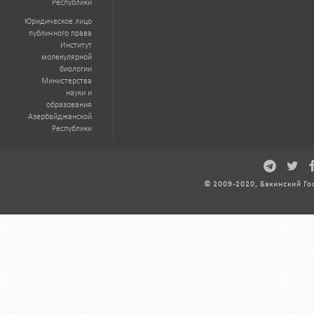
Республики
Юридическое лицо
публичного права
Институт
молекулярной
биологии
Министерства
науки и
образования
Азербайджанской
Республики
© 2009-2020, Бакинский Го