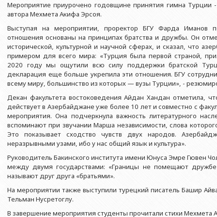
Азербайджанской 
Мероприятие приурочено годовщине принятия гимна Турции -
Выпускники БГУ
Отдел протокола
Филологический фак
автора Мехмета Акифа Эрсоя.
Юридическое лицо
Почетные доктора
Служба психологической помощи 
Выступая на мероприятии, проректор БГУ Фарда Иманов по
Азербайджанской 
Исторический факул
отношения основаны на принципах братства и дружбы. Он отме
Образование в БГУ
Культурно-творческий центр
Юридическое лицо
Факультет междунар
исторической, культурной и научной сферах, и сказал, что а
образования Азер
Перечень специальностей
Спортивно-оздоровительный цент
примером для всего мира: «Турция была первой страной, при
Юридический факуль
2020 году мы ощутили всю силу поддержки братской Турц
Юридическое лицо
Знаменательные даты в истории БГУ
Университетская газета
декларация еще больше укрепила эти отношения. БГУ сотрудни
Факультет Журналис
Азербайджанской 
всему миру, большинство из которых — вузы Турции», - резюмир
Типография
Факультет библиоте
Юридическое лицо
Декан факультета востоковедения Айдан Хандан отметила, чт
Издательство
действует в Азербайджане уже более 10 лет и совместно с факу
и образования Аз
Факультет востоков
мероприятия. Она подчеркнула важность литературного насл
вспоминают при звучании Марша независимости, слова которог
Факультет Теология
Это показывает сходство чувств двух народов. Азербай
неразрывными узами, ибо у нас общий язык и культура».
Факультет социальны
Руководитель Бакинского института имени Юнуса Эмре Гювен Чо
между двумя государствами: «Границы не помещают дружбе
называют друг друга «братьями».
На мероприятии также выступили турецкий писатель Башир Айва
Тельман Нусретоглу.
В завершение мероприятия студенты прочитали стихи Мехмета А