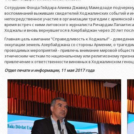
Азербайджанской 
Выпускники БГУ
Отдел протокола
Сотрудник Фонда Гейдара Алиева Джавид Мамедзаде подчеркнул
Филологический фак
Юридическое лицо
воспоминаний выживших свидетелей Ходжалинских событий и и
Почетные доктора
Служба психологической помощи 
Азербайджанской 
Исторический факул
непосредственное участие в организации трагедии с армянской 
Образование в БГУ
Культурно-творческий центр
время встреч с ними литовского журналиста Ричардам Лапаитис
Юридическое лицо
Факультет междунар
Ходжалы и вновь вернувшегося в Азербайджан через 20 лет посл
образования Азер
Перечень специальностей
Спортивно-оздоровительный цент
Юридический факуль
Главная цель кампании "Справедливость к Ходжалы!" - доведен
Юридическое лицо
Знаменательные даты в истории БГУ
Университетская газета
оккупации земель Азербайджана со стороны Армении, о трагеди
Факультет Журналис
Азербайджанской 
проводимых мероприятий - привлечь внимание мировой обществ
Типография
этническим чисткам по национальному или религиозному призна
Факультет библиоте
Юридическое лицо
привлечение к ответственности виновных в Ходжалинском геноц
Издательство
и образования Аз
Факультет востоков
Отдел печати и информации, 11 мая 2017 года
Факультет Теология
Факультет социальны