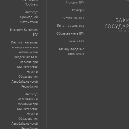
История БГУ
Проблем
Ректоры
Институт
Прикладной
Выпускники БГУ
БАК
Математики
ГОСУДА
Почетные доктора
Институт Конфуция
УНИВ
Образование в БГУ
БГУ
Наука в БГУ
Институт катализа
и неорганической
Международные
химии имени
отношения
академика М.Ф.
Нагиева при
Министерстве
Науки и
Образования
Азербайджанской
Республики
Институт
математики и
механики при
Министерстве
Науки и
Образования
Азербайджанской
Республики