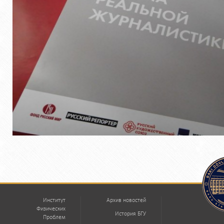
Институт
Архив новостей
Физических
История БГУ
Проблем