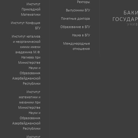
Ректоры
Институт
Прикладной
Выпускники БГУ
БАК
Математики
ГОСУДА
Почетные доктора
Институт Конфуция
УНИВ
Образование в БГУ
БГУ
Наука в БГУ
Институт катализа
и неорганической
Международные
химии имени
отношения
академика М.Ф.
Нагиева при
Министерстве
Науки и
Образования
Азербайджанской
Республики
Институт
математики и
механики при
Министерстве
Науки и
Образования
Азербайджанской
Республики
Институт