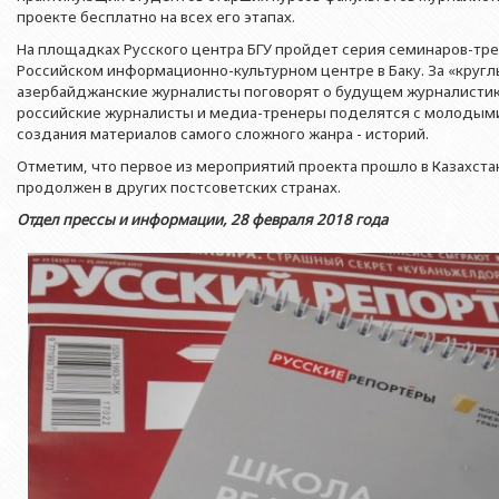
Азербайджанской 
Выпускники БГУ
Отдел протокола
проекте бесплатно на всех его этапах.
Филологический фак
Юридическое лицо
На площадках Русского центра БГУ пройдет серия семинаров-тр
Почетные доктора
Служба психологической помощи 
Азербайджанской 
Исторический факул
Российском информационно-культурном центре в Баку. За «кругл
Образование в БГУ
Культурно-творческий центр
азербайджанские журналисты поговорят о будущем журналистик
Юридическое лицо
Факультет междунар
российские журналисты и медиа-тренеры поделятся с молодыми
образования Азер
Перечень специальностей
Спортивно-оздоровительный цент
создания материалов самого сложного жанра - историй.
Юридический факуль
Юридическое лицо
Знаменательные даты в истории БГУ
Университетская газета
Отметим, что первое из мероприятий проекта прошло в Казахста
Факультет Журналис
Азербайджанской 
продолжен в других постсоветских странах.
Типография
Факультет библиоте
Отдел прессы и информации, 28 февраля 2018 года
Юридическое лицо
Издательство
и образования Аз
Факультет востоков
Факультет Теология
Факультет социальны