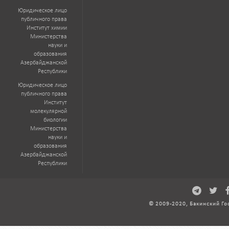
Юридическое лицо
публичного права
Институт химии
Министерства
науки и
образования
Азербайджанской
Республики
Юридическое лицо
публичного права
Институт
молекулярной
биологии
Министерства
науки и
образования
Азербайджанской
Республики
© 2009-2020, Бакинский Го