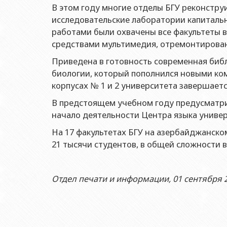
Ректоры
Учебно-методический совет
Отдел мониторинга и 
В этом году многие отделы БГУ реконстру
Геологич
Юриди
исследовательские лаборатории капитал
Выпускники БГУ
Отдел протокола
Филолог
Юриди
работами были охвачены все факультеты 
Почетные доктора
Служба психологичес
средствами мультимедия, отремонтирован
Историч
Юриди
Образование в БГУ
Культурно-творческий
Приведена в готовность современная библ
Факульт
Юриди
Перечень специальностей
Спортивно-оздоровит
биологии, который пополнился новыми ком
Респу
Юридиче
корпусах № 1 и 2 университета завершает
Знаменательные даты в истории БГУ
Университетская газе
Факульт
В предстоящем учебном году предусматри
Типография
Факульт
начало деятельности Центра языка универ
Издательство
Факульт
На 17 факультетах БГУ на азербайджанско
21 тысячи студентов, в общей сложности в
Факульт
Факульте
Отдел печати и информации, 01 сентября 2