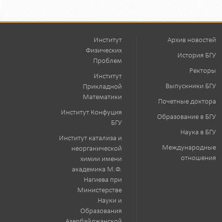
Институт
Архив новостей
Физических
История БГУ
Проблем
Ректоры
Институт
Выпускники БГУ
Прикладной
Математики
Почетные доктора
Институт Конфуция
Образование в БГУ
БГУ
Наука в БГУ
Институт катализа и
Международные
неорганической
отношения
химии имени
академика М.Ф.
Нагиева при
Министерстве
Науки и
Образования
Азербайджанской