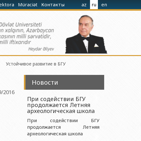
rektora
Müraciət
Контакты
az
ru
en
Устойчивое развитие в БГУ
Новости
9/2016
При содействии БГУ
продолжается Летняя
гиева при Министерстве Науки и Образования
археологическая школа
При содействии БГУ
продолжается Летняя
ания Азербайджанской Республики
археологическая школа
 Науки и Образования Азербайджанской Республики