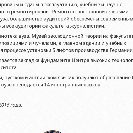
контроля качества
ированы и сданы в эксплуатацию, учебные и научно-
еский факультет
ческое лицо публичного права Институт физики Министерства
ьно отремонтированы. Ремонтно-восстановительными
ический факультет
ческое лицо публичного права Институт математики Министер
вуза, большинство аудиторий обеспечены современны
кой помощи БГУ
ы все аудитории факультета журналистики.
еский факультет
ческое лицо публичного права Институт химии Министерства 
 центр
иотека вуза, Музей эволюционной теории на факульте
ет международных отношений и экономика
ческое лицо публичного права Институт молекулярной биолог
ельный центр
позициями и чучелами, в главном здании и учебных
блики
ский факультет
ся процессе установки 5 лифтов производства Германии
та
ет Журналистики
вается закладка фундамента Центра высоких технолог
ет библиотековедения-информации
ситета.
ет востоковедения
м, русском и английском языках получают образование 
 вузе преподается 14 иностранных языков.
ет Теология
т социальные науки и психология
016 года.