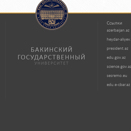
Ссылки
azerbaijan.az
heydar-aliyev
БАКИНСКИЙ
president.az
ГОСУДАРСТВЕННЫЙ
edu.gov.az
УНИВЕРСИТЕТ
science.gov.a
sesremo.eu
edu.e-cbar.az