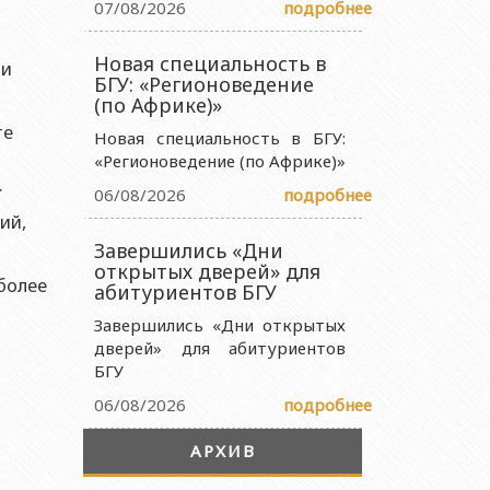
07/08/2026
подробнее
 науки и образования Азербайджанской Республики
Новая специальность в
ства науки и образования Азербайджанской Республики
ми
БГУ: «Регионоведение
науки и образования Азербайджанской Республики
(по Африке)»
те
ии Министерства науки и образования Азербайджанской
Новая специальность в БГУ:
«Регионоведение (по Африке)»
.
06/08/2026
подробнее
ий,
Завершились «Дни
открытых дверей» для
более
абитуриентов БГУ
Завершились «Дни открытых
дверей» для абитуриентов
БГУ
06/08/2026
подробнее
АРХИВ