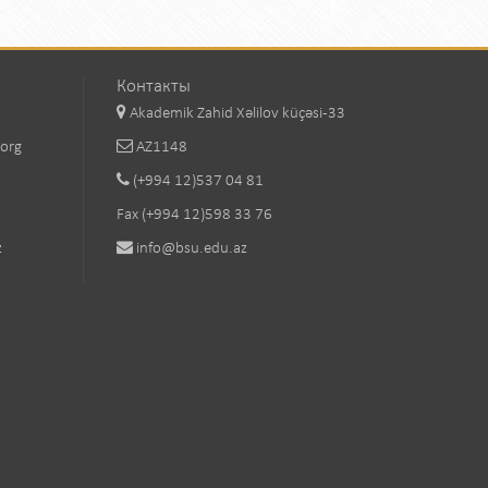
Контакты
Akademik Zahid Xəlilov küçəsi-33
.org
AZ1148
(+994 12)537 04 81
Fax (+994 12)598 33 76
z
info@bsu.edu.az