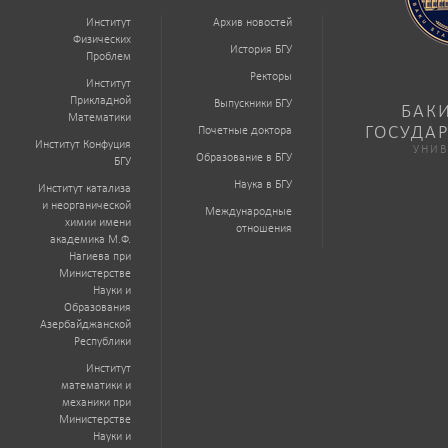
Институт
Архив новостей
Физических
История БГУ
Проблем
Ректоры
Институт
Прикладной
Выпускники БГУ
БАК
Математики
ГОСУДА
Почетные доктора
Институт Конфуция
УНИВ
Образование в БГУ
БГУ
Наука в БГУ
Институт катализа
и неорганической
Международные
химии имени
отношения
академика М.Ф.
Нагиева при
Министерстве
Науки и
Образования
Азербайджанской
Республики
Институт
математики и
механики при
Министерстве
Науки и