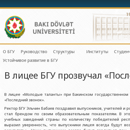
О БГУ
Руководство
Структуры
Институты
Студен
Механико-математич
Устойчивое развитие в БГУ
История БГУ
Ректор
Центр организации и управления 
Институт Физичес
Сове
Прикладная математи
В лицее БГУ прозвучал «Пос
Миссия и стратегия БГУ
Проректоры
Центр организации научной деяте
Институт Прикла
Студ
Физический факульте
Программа развития БГУ
Советник ректора
Отдел по связям с общественнос
Институт Конфуц
Студ
Химический факульт
Сертификат об аттестации
Ученый совет БГУ
Отдел человеческих ресурсов и пр
Институт катализа
О гр
В лицее «Молодые таланты» при Бакинском государственном 
Биологический факул
«Последний звонок».
Науки и Образова
Членство БГУ в международных организациях
Деканы
Отдел по работе с документами 
Факультет Экологии 
Ректор БГУ Эльчин Бабаев поздравил выпускников, учителей и р
Институт математ
стал брендом по своим образовательным показателям. В эт
Гранты и проекты
Профсоюзный Комитет
Бухгалтерия
Республики
Географический факу
учебных заведений страны по количеству победителей рес
Ректоры
Учебно-методический совет
Отдел мониторинга и контроля ка
выразил уверенность, что выпускники лицея всегда будут во
Институт молекул
Геологический факул