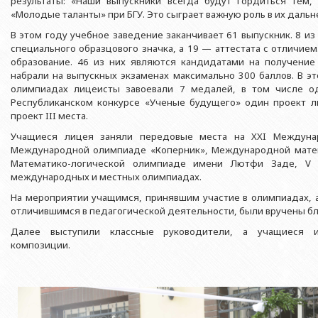
результаты: «Наши выпускники всегда будут гордиться тем
Азербайджанской 
Выпускники БГУ
Отдел протокола
«Молодые таланты» при БГУ. Это сыграет важную роль в их даль
Филологический фак
Юридическое лицо
Почетные доктора
Служба психологической помощи 
В этом году учебное заведение заканчивает 61 выпускник. 8 и
Азербайджанской 
Исторический факул
специального образцового значка, а 19 — аттестата с отличие
Образование в БГУ
Культурно-творческий центр
образование. 46 из них являются кандидатами на получение 
Юридическое лицо
Факультет междунар
набрали на выпускных экзаменах максимально 300 баллов. В э
образования Азер
Перечень специальностей
Спортивно-оздоровительный цент
олимпиадах лицеисты завоевали 7 медалей, в том числе о
Юридический факуль
Республиканском конкурсе «Ученые будущего» один проект ли
Юридическое лицо
Знаменательные даты в истории БГУ
Университетская газета
Факультет Журналис
проект III места.
Азербайджанской 
Типография
Учащиеся лицея заняли передовые места на XXI Междуна
Факультет библиоте
Юридическое лицо
Международной олимпиаде «Коперник», Международной мате
Издательство
и образования Аз
Математико-логической олимпиаде имени Лютфи Заде, V 
Факультет востоков
международных и местных олимпиадах.
Факультет Теология
На мероприятии учащимся, принявшим участие в олимпиадах, 
отличившимся в педагогической деятельности, были вручены б
Факультет социальны
Далее выступили классные руководители, а учащиеся ис
композиции.