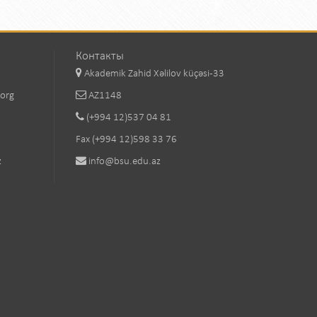
Контакты
Akademik Zahid Xəlilov küçəsi-33
.org
AZ1148
(+994 12)537 04 81
Fax (+994 12)598 33 76
z
info@bsu.edu.az