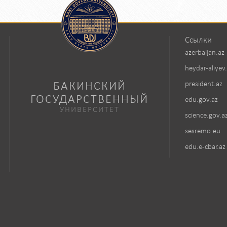
Ссылки
azerbaijan.az
heydar-aliyev
БАКИНСКИЙ
president.az
ГОСУДАРСТВЕННЫЙ
edu.gov.az
УНИВЕРСИТЕТ
science.gov.a
sesremo.eu
edu.e-cbar.az