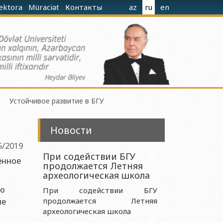
rektora
Müraciət
Контакты
az
ru
en
Устойчивое развитие в БГУ
Новости
5/2019
При содействии БГУ
ённое
продолжается Летняя
гиева при Министерстве Науки и Образования
археологическая школа
 о
При содействии БГУ
ие
продолжается Летняя
ания Азербайджанской Республики
археологическая школа
 Науки и Образования Азербайджанской Республики