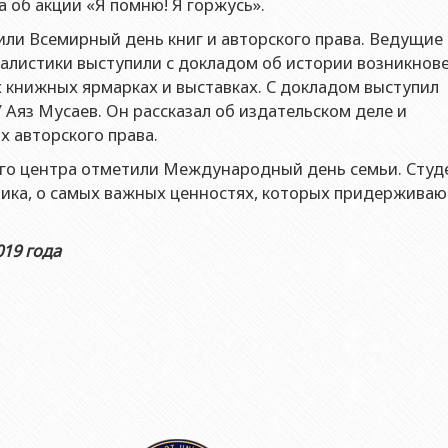
 об акции «Я помню! Я горжусь».
контроля качества
еский факультет
ческое лицо публичного права Институт физики Министерства
тили Всемирный день книг и авторского права. Ведущие
ический факультет
ческое лицо публичного права Институт математики Министер
алистики выступили с докладом об истории возникнов
кой помощи БГУ
х книжных ярмарках и выставках. С докладом выступил
еский факультет
ческое лицо публичного права Институт химии Министерства 
 центр
Аяз Мусаев. Он рассказал об издательском деле и
ет международных отношений и экономика
ческое лицо публичного права Институт молекулярной биолог
х авторского права.
ельный центр
блики
ский факультет
кого центра отметили Международный день семьи. Студ
та
ет Журналистики
ика, о самых важных ценностях, которых придерживаю
ет библиотековедения-информации
019 года
ет востоковедения
ет Теология
т социальные науки и психология