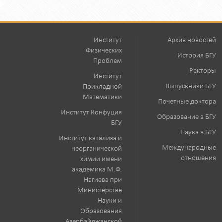
Институт
Архив новостей
Физических
История БГУ
Проблем
Ректоры
Институт
Выпускники БГУ
Прикладной
Математики
Почетные доктора
Институт Конфуция
Образование в БГУ
БГУ
Наука в БГУ
Институт катализа и
Международные
неорганической
отношения
химии имени
академика М.Ф.
Нагиева при
Министерстве
Науки и
Образования
Азербайджанской