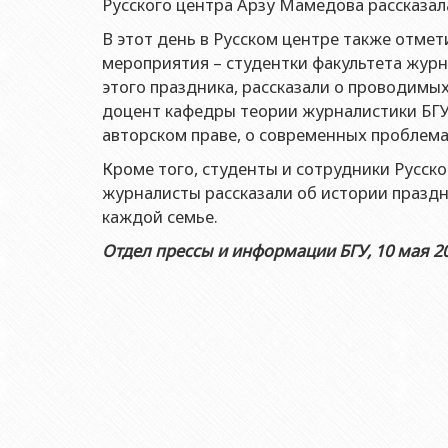
Русского центра Арзу Мамедова рассказала
Ректоры
Учебно-методический совет
Отдел мониторинга и 
Геологич
Юриди
В этот день в Русском центре также отме
Выпускники БГУ
Отдел протокола
Филолог
Юриди
мероприятия – студентки факультета журн
Почетные доктора
Служба психологичес
этого праздника, рассказали о проводимы
Историч
Юриди
Образование в БГУ
Культурно-творческий
доцент кафедры теории журналистики БГУ 
Факульт
Юриди
авторском праве, о современных проблема
Перечень специальностей
Спортивно-оздоровит
Респу
Юридиче
Кроме того, студенты и сотрудники Русс
Знаменательные даты в истории БГУ
Университетская газе
Факульт
журналисты рассказали об истории праздн
Типография
каждой семье.
Факульт
Издательство
Отдел прессы и информации БГУ, 10 мая 2
Факульт
Факульт
Факульте