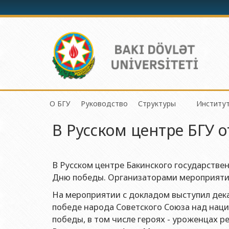
О БГУ
Руководство
Структуры
Институ
Механик
В Русском центре БГУ 
История БГУ
Ректор
Центр организации и 
Инсти
Приклад
Миссия и стратегия БГУ
Проректоры
Центр организации на
Инсти
Физичес
Программа развития БГУ
Советник ректора
Отдел по связям с о
Инсти
В Русском центре Бакинского государстве
Химичес
Дню победы. Организаторами мероприятия 
Сертификат об аттестации
Ученый совет БГУ
Отдел человеческих р
Инсти
Биологи
Азерб
На мероприятии с докладом выступил дека
Членство БГУ в международных организациях
Деканы
Отдел по работе с д
Факульт
победе народа Советского Союза над наци
Инсти
Гранты и проекты
Профсоюзный Комитет
Бухгалтерия
победы, в том числе героях - уроженцах р
Географ
Инсти