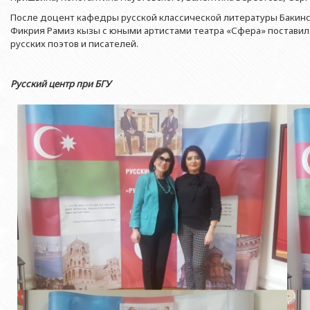
Азербайджанской 
Выпускники БГУ
Отдел протокола
После доцент кафедры русской классической литературы Бакинс
Филологический фак
Юридическое лицо
Фикрия Рамиз кызы с юными артистами театра «Сфера» поставил
Почетные доктора
Служба психологической помощи 
Азербайджанской 
Исторический факул
русских поэтов и писателей.
Образование в БГУ
Культурно-творческий центр
Юридическое лицо
Факультет междунар
образования Азер
Перечень специальностей
Спортивно-оздоровительный цент
Русский центр при БГУ
Юридический факуль
Юридическое лицо
Знаменательные даты в истории БГУ
Университетская газета
Факультет Журналис
Азербайджанской 
Типография
Факультет библиоте
Юридическое лицо
Издательство
и образования Аз
Факультет востоков
Факультет Теология
Факультет социальны