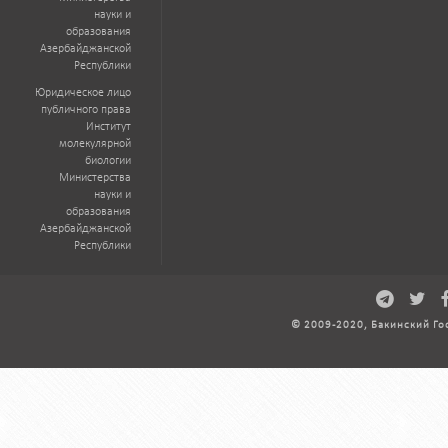
науки и
образования
Азербайджанской
Республики
Юридическое лицо
публичного права
Институт
молекулярной
биологии
Министерства
науки и
образования
Азербайджанской
Республики
© 2009-2020, Бакинский Го