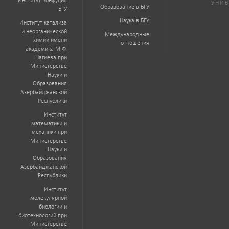
Институт Конфуция
УНИВ
Образование в БГУ
БГУ
Наука в БГУ
Институт катализа
и неорганической
Международные
химии имени
отношения
академика М.Ф.
Нагиева при
Министерстве
Науки и
Образования
Азербайджанской
Республики
Институт
математики и
механики при
Министерстве
Науки и
Образования
Азербайджанской
Республики
Институт
молекулярной
биологии и
биотехнологий при
Министерстве