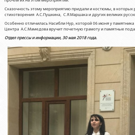
прочли их на этом мероприятии.
Азербайджанской 
Выпускники БГУ
Отдел протокола
Филологический фак
Сказочность этому мероприятию придали и костюмы, в которых 
Юридическое лицо
Почетные доктора
Служба психологической помощи 
стихотворения А.С.Пушкина, С.Я.Маршака и других великих русск
Азербайджанской 
Исторический факул
Особенно отличилась Насибли Нур, которой 06 июня у памятника
Образование в БГУ
Культурно-творческий центр
Юридическое лицо
Факультет междунар
Центра А.С.Мамедова вручит почетную грамоту и памятные пода
образования Азер
Перечень специальностей
Спортивно-оздоровительный цент
Отдел прессы и информации,
30 мая
2018 года.
Юридический факуль
Юридическое лицо
Знаменательные даты в истории БГУ
Университетская газета
Факультет Журналис
Азербайджанской 
Типография
Факультет библиоте
Юридическое лицо
Издательство
и образования Аз
Факультет востоков
Факультет Теология
Факультет социальны