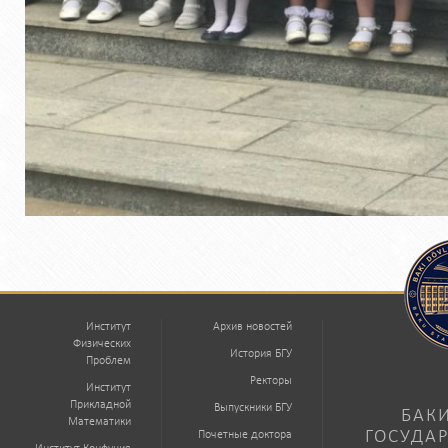
Институт
Архив новостей
Физических
История БГУ
Проблем
Ректоры
Институт
Прикладной
Выпускники БГУ
БАК
Математики
ГОСУДА
Почетные доктора