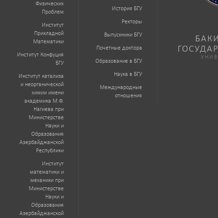
Физических
История БГУ
Проблем
Ректоры
Институт
Прикладной
Выпускники БГУ
БАК
Математики
ГОСУДА
Почетные доктора
Институт Конфуция
УНИВ
Образование в БГУ
БГУ
Наука в БГУ
Институт катализа
и неорганической
Международные
химии имени
отношения
академика М.Ф.
Нагиева при
Министерстве
Науки и
Образования
Азербайджанской
Республики
Институт
математики и
механики при
Министерстве
Науки и
Образования
Азербайджанской