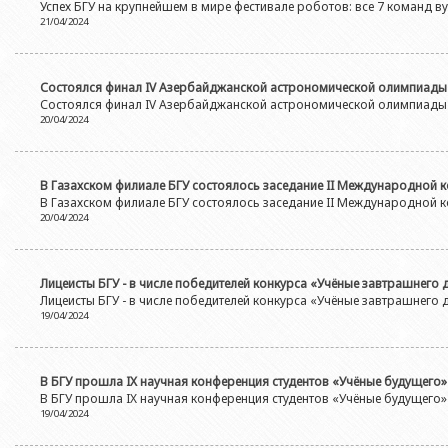
Азербайджанской 
Успех БГУ на крупнейшем в мире фестивале роботов: все 7 команд в
Выпускники БГУ
Отдел протокола
21/04/2024
Филологический фак
Юридическое лицо
Почетные доктора
Служба психологической помощи 
Азербайджанской 
Исторический факул
Образование в БГУ
Культурно-творческий центр
Состоялся финал IV Азербайджанской астрономической олимпиады
Юридическое лицо
Факультет междунар
Состоялся финал IV Азербайджанской астрономической олимпиады
образования Азер
Перечень специальностей
Спортивно-оздоровительный цент
20/04/2024
Юридический факуль
Юридическое лицо
Знаменательные даты в истории БГУ
Университетская газета
Факультет Журналис
Азербайджанской 
Типография
В Газахском филиале БГУ состоялось заседание II Международной
Факультет библиоте
Юридическое лицо
В Газахском филиале БГУ состоялось заседание II Международной
Издательство
20/04/2024
и образования Аз
Факультет востоков
Факультет Теология
Лицеисты БГУ - в числе победителей конкурса «Учёные завтрашнего 
Факультет социальны
Лицеисты БГУ - в числе победителей конкурса «Учёные завтрашнего 
19/04/2024
В БГУ прошла IX научная конференция студентов «Учёные будущего»
В БГУ прошла IX научная конференция студентов «Учёные будущего»
19/04/2024