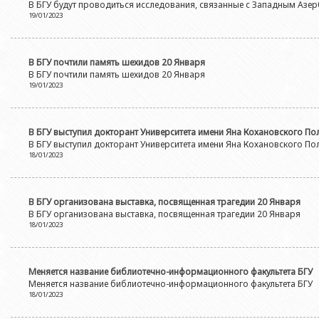
Азербайджанской 
В БГУ будут проводиться исследования, связанные с Западным Аз
Выпускники БГУ
Отдел протокола
19/01/2023
Филологический фак
Юридическое лицо
Почетные доктора
Служба психологической помощи 
Азербайджанской 
Исторический факул
Образование в БГУ
Культурно-творческий центр
В БГУ почтили память шехидов 20 Января
Юридическое лицо
Факультет междунар
В БГУ почтили память шехидов 20 Января
образования Азер
Перечень специальностей
Спортивно-оздоровительный цент
19/01/2023
Юридический факуль
Юридическое лицо
Знаменательные даты в истории БГУ
Университетская газета
Факультет Журналис
Азербайджанской 
Типография
В БГУ выступил докторант Университета имени Яна Кохановского 
Факультет библиоте
Юридическое лицо
В БГУ выступил докторант Университета имени Яна Кохановского 
Издательство
18/01/2023
и образования Аз
Факультет востоков
Факультет Теология
В БГУ организована выставка, посвященная трагедии 20 Января
Факультет социальны
В БГУ организована выставка, посвященная трагедии 20 Января
18/01/2023
Меняется название библиотечно-информационного факультета БГУ
Меняется название библиотечно-информационного факультета БГУ
18/01/2023