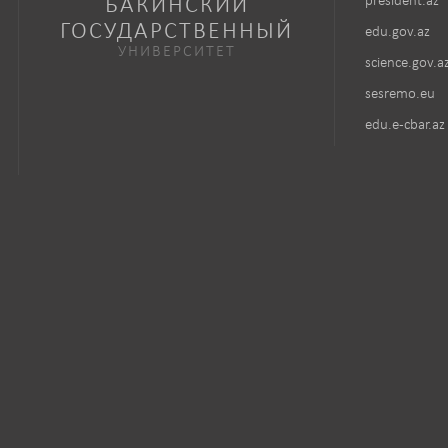
БАКИНСКИЙ
president.az
ГОСУДАРСТВЕННЫЙ
edu.gov.az
УНИВЕРСИТЕТ
science.gov.a
sesremo.eu
edu.e-cbar.az