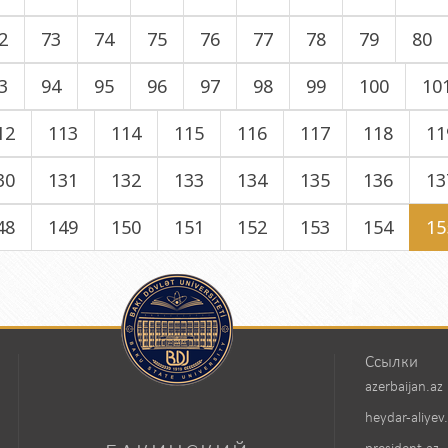
2
73
74
75
76
77
78
79
80
3
94
95
96
97
98
99
100
10
12
113
114
115
116
117
118
11
30
131
132
133
134
135
136
13
48
149
150
151
152
153
154
15
Ссылки
azerbaijan.az
heydar-aliyev