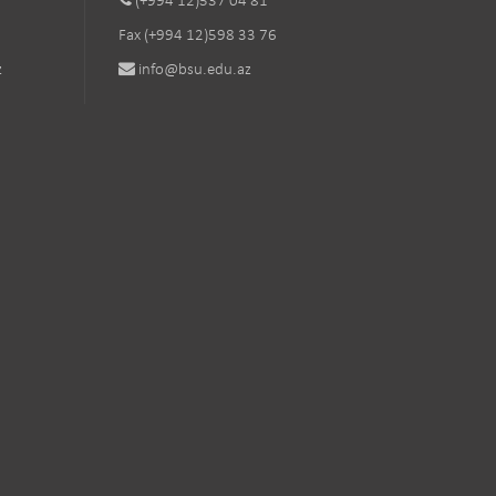
(+994 12)537 04 81
Fax (+994 12)598 33 76
z
info@bsu.edu.az