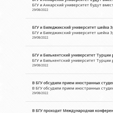
Ректоры
Учебно-методический совет
Отдел мониторинга и 
Геологич
БГУ и Анкарский университет будут вме
Юриди
Выпускники БГУ
Отдел протокола
29/08/2022
Филолог
Юриди
Почетные доктора
Служба психологичес
Историч
Юриди
Образование в БГУ
Культурно-творческий
БГУ и Биледжикский университет шейха 
Факульт
Юриди
БГУ и Биледжикский университет шейха 
Перечень специальностей
Спортивно-оздоровит
Респу
29/08/2022
Юридиче
Знаменательные даты в истории БГУ
Университетская газе
Факульт
Типография
БГУ и Билькентский университет Турции
Факульт
БГУ и Билькентский университет Турции
Издательство
Факульт
29/08/2022
Факульт
Факульте
В БГУ обсудили прием иностранных студе
В БГУ обсудили прием иностранных студе
29/08/2022
В БГУ проходит Международная конферен