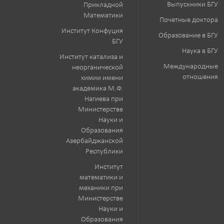
Выпускники БГУ
Прикладной
Математики
Почетные доктора
Институт Конфуция
Образование в БГУ
БГУ
Наука в БГУ
Институт катализа и
Международные
неорганической
отношения
химии имени
академика М.Ф.
Нагиева при
Министерстве
Науки и
Образования
Азербайджанской
Республики
Институт
математики и
механики при
Министерстве
Науки и
Образования