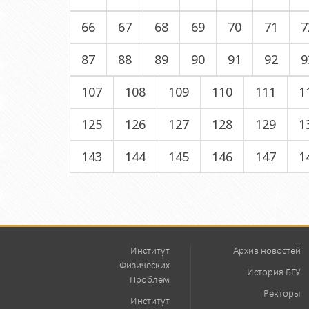
66
67
68
69
70
71
7
87
88
89
90
91
92
9
107
108
109
110
111
1
125
126
127
128
129
1
143
144
145
146
147
1
Институт
Архив новостей
Физических
История БГУ
Проблем
Ректоры
Институт