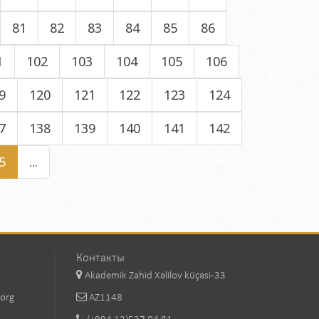
81
82
83
84
85
86
1
102
103
104
105
106
9
120
121
122
123
124
7
138
139
140
141
142
5
...
Контакты
Akademik Zahid Xəlilov küçəsi-33
.org
AZ1148