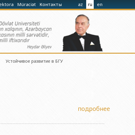
rektora
Müraciət
Контакты
az
ru
en
Устойчивое развитие в БГУ
гиева при Министерстве Науки и Образования
подробнее
ания Азербайджанской Республики
 Науки и Образования Азербайджанской Республики