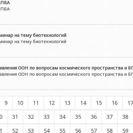
AПБА
AПБА
еминар на тему биотехнологий
еминар на тему биотехнологий
авления ООН по вопросам космического пространства и Б
авления ООН по вопросам космического пространства и Б
9
10
11
12
13
14
15
16
1
0
31
32
33
34
35
36
37
38
1
52
53
54
55
56
57
58
59