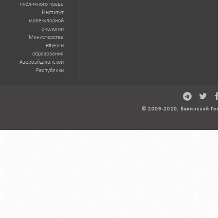
публичного права
Институт
молекулярной
биологии
Министерства
науки и
образования
Азербайджанской
Республики
© 2009-2020, Бакинский Го