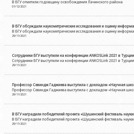
Азербайджанской 
В БГУ отметили годовщину освобождения Лачинского района
Выпускники БГУ
Отдел протокола
01/12/2021
Филологический фак
Юридическое лицо
Почетные доктора
Служба психологической помощи 
Азербайджанской 
Исторический факул
Образование в БГУ
Культурно-творческий центр
В БГУ обсуждали наукометрические исследования и оценку информ
Юридическое лицо
Факультет междунар
В БГУ обсуждали наукометрические исследования и оценку информ
образования Азер
Перечень специальностей
Спортивно-оздоровительный цент
29/11/2021
Юридический факуль
Юридическое лицо
Знаменательные даты в истории БГУ
Университетская газета
Факультет Журналис
Азербайджанской 
Типография
Сотрудники БГУ выступили на конференции ANKOSLink 2021 в Турции
Факультет библиоте
Юридическое лицо
Сотрудники БГУ выступили на конференции ANKOSLink 2021 в Турции
Издательство
29/11/2021
и образования Аз
Факультет востоков
Факультет Теология
Профессор Севиндж Гаджиева выступила с докладом «Научная шко
Факультет социальны
Профессор Севиндж Гаджиева выступила с докладом «Научная шко
29/11/2021
В БГУ наградили победителей проекта «Шушинский фестиваль науки
В БГУ наградили победителей проекта «Шушинский фестиваль науки
29/11/2021