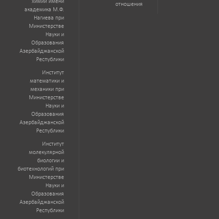
химии имени
отношения
академика М.Ф.
Нагиева при
Министерстве
Науки и
Образования
Азербайджанской
Республики
Институт
математики и
механики при
Министерстве
Науки и
Образования
Азербайджанской
Республики
Институт
молекулярной
биологии и
биотехнологий при
Министерстве
Науки и
Образования
Азербайджанской
Республики