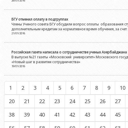
26/01/2016
БГУ отменил оплату в подгруппах
Члены Ученого совета БГУ обсудили вопрос оплаты образования сту
дополнительным кредитам за нормативное время обучения, за счет 
21/01/2016
Российская газета написала о сотрудничестве ученых Азербайджана 
В выпуске №21 газеты «Московский университет» Московского госуд
«Новый шаг в развитии сотрудничества»
19/01/2016
1
2
3
4
5
6
7
8
9
10
20
21
22
23
24
25
26
27
38
39
40
41
42
43
44
45