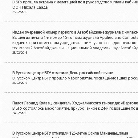
Азербайджанской 
В БГУ прошла встреча с делегацией под руководством главы кабине
Выпускники БГУ
Отдел протокола
ООН Нихала Саада
Филологический фак
Юридическое лицо
25/02/2016
Почетные доктора
Служба психологической помощи 
Азербайджанской 
Исторический факул
Образование в БГУ
Культурно-творческий центр
Юридическое лицо
Факультет междунар
Издан очередной номер первого в Азербайджане журнала с импак
образования Азер
Перечень специальностей
Спортивно-оздоровительный цент
Вышел из печати 1-й номер 15-го тома журнала Applied and Computa
Юридический факуль
издается при совместном учредительстве Научно-исследовательског
Юридическое лицо
Знаменательные даты в истории БГУ
Университетская газета
технологий Азербайджана и Национальной Академии наук Азербай
Факультет Журналис
Азербайджанской 
25/02/2016
Типография
Факультет библиоте
Юридическое лицо
Издательство
и образования Аз
Факультет востоков
В Русском центре БГУ отметили День российской печати
В Русском центре БГУ прошло мероприятие, посвященное Дню росс
Факультет Теология
25/02/2016
Факультет социальны
Пилот Леонид Кравец, свидетель Ходжалинского геноцида: «Вертолет
В БГУ состоялось мероприятие, приуроченное к 24-й годовщине Хо
24/02/2016
В Русском центре БГУ отметили 125-летие Осипа Мандельштама