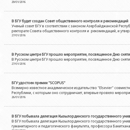
29/01/2016
В БГУ будет создан Совет общественного контроля и рекомендаций
Ученый совет БГУ в соответствии с законом Азербайджанской Респу
ректорате Совета общественного контроля и рекомендаций, и утве
27/01/2016
В Русском центре БГУ прошло мероприятие, посвященное Дню снят
В Русском центре БГУ прошло мероприятие, посвященное Дню сняти
27/01/2016
БГУ удостоен премии "SCOPUS"
Всемирно известное академическое издательство "Elsevier" совмес
Республики, с которым оно сотрудничает, впервые провело меропр
26/01/2016
В БГУ побывала делегация Кызылординского государственного унив
В БГУ побывала делегация Кызылординского государственного униве
гуманитарного и педагогического факультета, профессора Бакитха