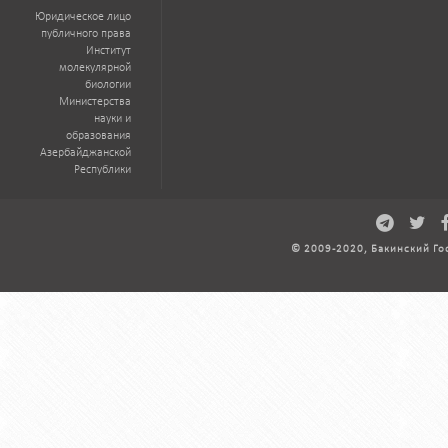
Юридическое лицо
публичного права
Институт
молекулярной
биологии
Министерства
науки и
образования
Азербайджанской
Республики
© 2009-2020, Бакинский Го