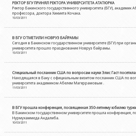
РЕКТОР БГУ ПРИНЯЛ РЕКТОРА УНИВЕРСИТЕТА АТАТЮРКА
Ректор Бакинского государственного университета (БГУ), академик 
профессора, доктора Хикмета Кочака.
15/03/2011
В БГУ ОТМЕТИЛИ НОВРУЗ БАЙРАМЫ
Сегодня в Бакинском государственном университете (БГУ) при орг
университета прошло празднование Новруз байрамы.
15/03/2011
Специальный посланник США по вопросам науки Элис Гаст посетила
Находящаяся в Баку с официальным визитом посланник США по вопро
университета академиком Абелем Магеррамовым .
11/03/2011
В БГУ прошла конференция, посвященная 350-летнему юбилею туркм
В Бакинском государственном университете прошла конференция, п
Нурмухаммеда Андалиба.
10/03/2011