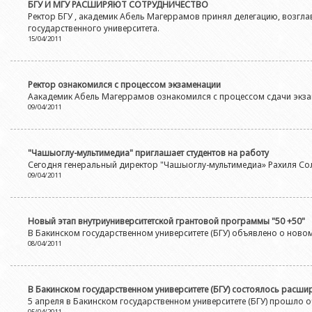
Азербайджанской 
БГУ И МГУ РАСШИРЯЮТ СОТРУДНИЧЕСТВО
Выпускники БГУ
Отдел протокола
Ректор БГУ , академик Абель Магеррамов принял делегацию, возгл
Филологический фак
Юридическое лицо
государственного университета.
Почетные доктора
Служба психологической помощи 
15/04/2011
Азербайджанской 
Исторический факул
Образование в БГУ
Культурно-творческий центр
Юридическое лицо
Факультет междунар
образования Азер
Перечень специальностей
Спортивно-оздоровительный цент
Ректор ознакомился с процессом экзаменации
Юридический факуль
Аакадемик Абель Магеррамов ознакомился с процессом сдачи экзам
Юридическое лицо
Знаменательные даты в истории БГУ
Университетская газета
09/04/2011
Факультет Журналис
Азербайджанской 
Типография
Факультет библиоте
Юридическое лицо
Издательство
"Чашыоглу-мультимедиа" приглашает студентов на работу
и образования Аз
Факультет востоков
Сегодня генеральный директор "Чашыоглу-мультимедиа» Рахиля Солт
09/04/2011
Факультет Теология
Факультет социальны
Новый этап внутриуниверситетской грантовой программы "50 +50"
В Бакинском государственном университете (БГУ) объявлено о ново
08/04/2011
В Бакинском государственном университете (БГУ) состоялось расшир
5 апреля в Бакинском государственном университете (БГУ) прошло о
05/04/2011