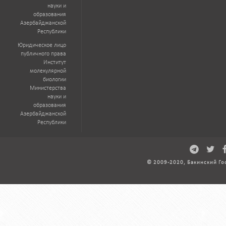
науки и
образования
Азербайджанской
Республики
Юридическое лицо
публичного права
Институт
молекулярной
биологии
Министерства
науки и
образования
Азербайджанской
Республики
© 2009-2020, Бакинский Го