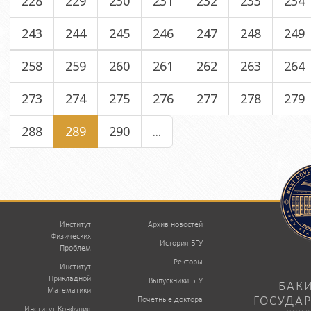
228
229
230
231
232
233
234
243
244
245
246
247
248
249
258
259
260
261
262
263
264
273
274
275
276
277
278
279
288
289
290
...
Институт
Архив новостей
Физических
История БГУ
Проблем
Ректоры
Институт
Прикладной
Выпускники БГУ
БАК
Математики
ГОСУДА
Почетные доктора
Институт Конфуция