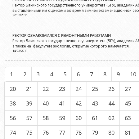
Ректор Бакинского государственного университета (БГУ), академик 
выставленными им оценками во время зимней экзаменационной сес
22/02/2011
РЕКТОР ОЗНАКОМИЛСЯ С РЕМОНТНЫМИ РАБОТАМИ
Ректор Бакинского государственного университета (БГУ), академик
а также на факультете экологии, открытие которого намечается.
14/02/2011
1
2
3
4
5
6
7
8
9
10
20
21
22
23
24
25
26
27
38
39
40
41
42
43
44
45
56
57
58
59
60
61
62
63
74
75
76
77
78
79
80
81