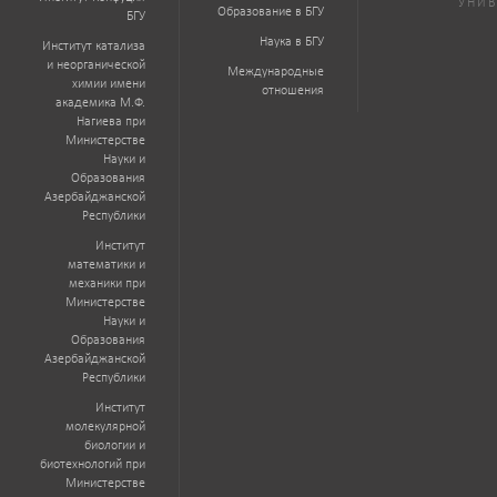
УНИВ
Образование в БГУ
БГУ
Наука в БГУ
Институт катализа
и неорганической
Международные
химии имени
отношения
академика М.Ф.
Нагиева при
Министерстве
Науки и
Образования
Азербайджанской
Республики
Институт
математики и
механики при
Министерстве
Науки и
Образования
Азербайджанской
Республики
Институт
молекулярной
биологии и
биотехнологий при
Министерстве