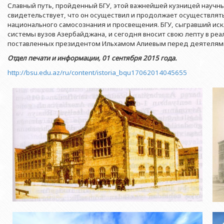
Азербайджанской 
Славный путь, пройденный БГУ, этой важнейшей кузницей научны
Выпускники БГУ
Отдел протокола
Филологический фак
свидетельствует, что он осуществил и продолжает осуществля
Юридическое лицо
Почетные доктора
Служба психологической помощи 
национального самосознания и просвещения. БГУ, сыгравший и
Азербайджанской 
Исторический факул
системы вузов Азербайджана, и сегодня вносит свою лепту в ре
Образование в БГУ
Культурно-творческий центр
поставленных президентом Ильхамом Алиевым перед деятелями 
Юридическое лицо
Факультет междунар
образования Азер
Перечень специальностей
Спортивно-оздоровительный цент
Отдел печати и информации, 01 сентября 2015 года.
Юридический факуль
http://bsu.edu.az/ru/content/istoria_bqu17062014045655
Юридическое лицо
Знаменательные даты в истории БГУ
Университетская газета
Факультет Журналис
Азербайджанской 
Типография
Факультет библиоте
Юридическое лицо
Издательство
и образования Аз
Факультет востоков
Факультет Теология
Факультет социальны