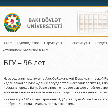
О БГУ
Руководство
Структуры
Институты
Студен
Механико-математич
Устойчивое развитие в БГУ
История БГУ
Ректор
Центр организации и управления 
Институт Физичес
Сове
Прикладная математи
БГУ – 96 лет
Миссия и стратегия БГУ
Проректоры
Центр организации научной деяте
Институт Прикла
Студ
Физический факульте
Программа развития БГУ
Советник ректора
Отдел по связям с общественнос
Институт Конфуц
Студ
Химический факульт
Сертификат об аттестации
Ученый совет БГУ
Отдел человеческих ресурсов и пр
Институт катализа
О гр
На заседании парламента Азербайджанской Демократической Рес
Биологический факул
издан закон об учреждении государственного университета, так
Науки и Образова
Членство БГУ в международных организациях
Деканы
Отдел по работе с документами 
и Азии, в городе Баку, было открыто первое высшее учебное за
Факультет Экологии 
Институт математ
впоследствии название Бакинский государственный университет (
Гранты и проекты
Профсоюзный Комитет
Бухгалтерия
Республики
Географический факу
29 сентября 1919 года парламент АДР утвердил «Устав Бакинског
Ректоры
Учебно-методический совет
Отдел мониторинга и контроля ка
ноября 1919 года начались первые занятия.
Институт молекул
Геологический факул