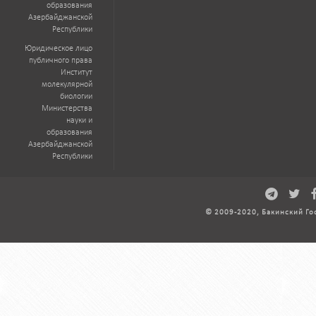
образования
Азербайджанской
Республики
Юридическое лицо
публичного права
Институт
молекулярной
биологии
Министерства
науки и
образования
Азербайджанской
Республики
© 2009-2020, Бакинский Го