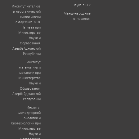
Наука в БГУ
Институт катализа
и неорганической
Международные
химии имени
отношения
академика М.Ф.
Нагиева при
Министерстве
Науки и
Образования
Азербайджанской
Республики
Институт
математики и
механики при
Министерстве
Науки и
Образования
Азербайджанской
Республики
Институт
молекулярной
биологии и
биотехнологий при
Министерстве
Науки и