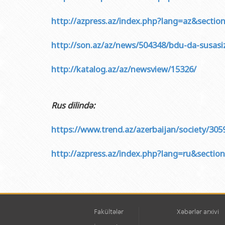
Rektorlarımız
Humanitar məsələlər 
Coğrafi
BDU-nun məzunları
İnsan resursları və 
Geologi
http://azpress.az/index.php?lang=az&secti
Fəxri doktorlarımız
Sənədlər və Müraciətl
Filolog
http://son.az/az/news/504348/bdu-da-susasiz-2
BDU-da təhsil
Maliyyə və təminat 
Tarix f
http://katalog.az/az/newsview/15326/
BDU-da tədris olunan ixtisaslar
Keyfiyyətin təminatı
Beynəlx
Universitet tarixinin ən mühüm hadisələri
Psixoloji Yardım Sek
Hüquq 
Rus dilində:
Mədəniyyət-yaradıcıl
Jurnali
İdman-sağlamlıq Mə
İnform
https://www.trend.az/azerbaijan/society/305
BDU-nun Nəşr Evi
Şərqşün
http://azpress.az/index.php?lang=ru&secti
Sosial 
Fakültələr
Xəbərlər arxivi