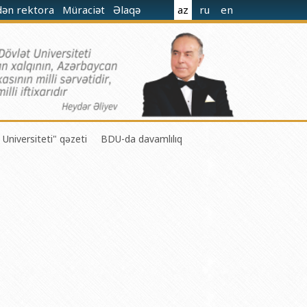
dən rektora
Müraciət
Əlaqə
az
ru
en
 Universiteti" qəzeti
BDU-da davamlılıq
 M.Nağıyev adına Kataliz və Qeyri-üzvi Kimya İnstitutu
t və Mexanika İnstitutu
r Biologiya və Biotexnologiyalar İnstitutu