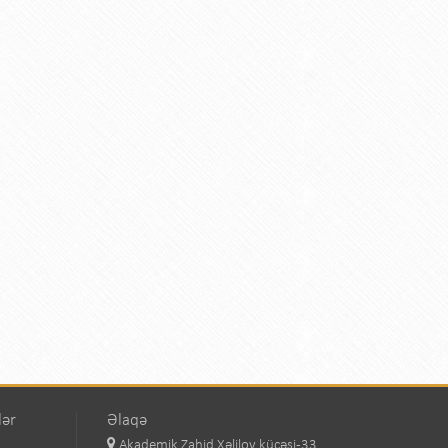
titutu Publik Hüquqi Şəxsi
 İnstitutu Publik Hüquqi Şəxsi
titutu Publik Hüquqi Şəxsi
r Biologiya İnstitutu Publik Hüquqi Şəxsi
lər
Əlaqə
Akademik Zahid Xəlilov küçəsi-33