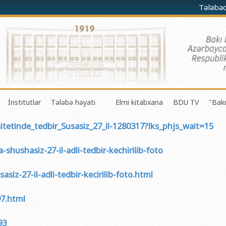
Tələbə
İnstitutlar
Tələbə həyatı
Elmi kitabxana
BDU TV
"Bakı
itetinde_tedbir_Susasiz_27_il-1280317?lks_phjs_wait=15
darə olunması Mərkəzi
a-riyaziyyat fakültəsi
Fizika problemləri Elmi-Tədqiqat İnstitutu
Gənc Alimlər Şurası
li və innovasiyalar Mərkəzi
 riyaziyyat və kibernetika fakültəsi
Tətbiqi riyaziyyat Elmi-Tədqiqat İnstitutu
Tələbə Həmkarlar İttifaqı Komitəsi
shushasiz-27-il-adli-tedbir-kechirilib-foto
iyaları Mərkəzi
fakültəsi
Konfutsi İnstitutu
Tələbə Gənclər Təşkilatı
iz-27-il-adli-tedbir-kecirilib-foto.html
şöbəsi
fakültəsi
Azərbaycan Respublikasının Elm və Təhsil Nazirliyinin akademik
SABAH qrupları haqqında
şöbəsi
ya fakültəsi
Azərbaycan Respublikasının Elm və Təhsil Nazirliyinin Riyaziyya
97.html
ər və informasiya şöbəsi
ya və torpaqşünaslıq fakültəsi
Azərbaycan Respublikasının Elm və Təhsil Nazirliyinin Molekulya
93