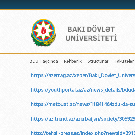
BDU Haqqında
Rəhbərlik
Strukturlar
Fakültələr
https://azertag.az/xeber/Baki_Dovlet_Univers
BDU-nun tarixi
Rektor
Tədrisin təşkili və i
Mexanik
BDU-nun Missiya və Strateji inkişaf planı
Prorektorlar
Elmi fəaliyyətin təşki
Tətbiqi
https://youthportal.az/az/news_details/bduda-
BDU-nun İnkişaf Proqramı (2014-2020)
Elmi Şura
Informasiya Texnolog
Fizika 
https://metbuat.az/news/1184146/bdu-da-susas
Akkreditasiya haqqında Sertifikat
Dekanlar
Beynəlxalq əlaqələr 
Kimya 
BDU-nun üzv olduğu beynəlxalq təşkilatlar
Həmkarlar İttifaqı Komitəsi
Xarici tələbələrlə iş 
Biologi
https://az.trend.az/azerbaijan/society/30592
BDU-nun qrant layihələri
Tədris Metodiki Şura
İctimaiyyətlə əlaqəl
Ekologi
http://tehsil-press.az/index.php?newsid=391