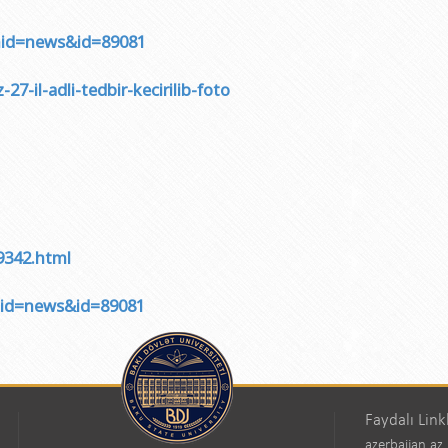
və gənclər siyasəti şöbəsi
ya fakültəsi
Azərbaycan Respublikasının Elm və Təhsil Nazirliyinin Fizika İns
hüquq şöbəsi
ya fakültəsi
Azərbaycan Respublikasının Elm və Təhsil Nazirliyinin Riyaziyyat
onid=news&id=89081
ərlə iş şöbəsi
iya fakültəsi
Azərbaycan Respublikasının Elm və Təhsil Nazirliyinin Kimya İns
7-il-adli-tedbir-kecirilib-foto
Departamenti
akültəsi
Azərbaycan Respublikasının Elm və Təhsil Nazirliyinin Molekulya
, monitorinq şöbəsi
alq münasibətlər və iqtisadiyyat fakültəsi
toru
fakültəsi
ıq Mərkəzi
stika fakültəsi
rkəzi
asiya və sənəd menecmenti fakültəsi
9342.html
asliq fakültəsi
onid=news&id=89081
elmlər və psixologiya fakültəsi
Faydalı Link
azerbaijan.az