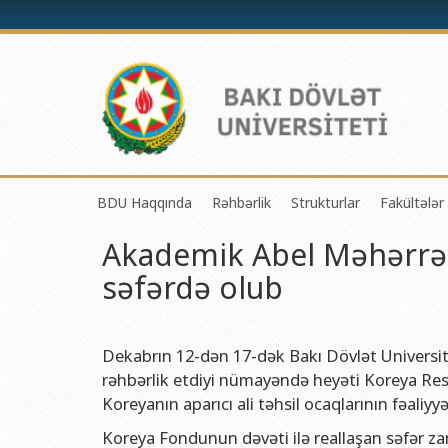
BDU Haqqında
Rəhbərlik
Strukturlar
Fakültələr
Akademik Abel Məhərrə
BDU-nun tarixi
Rektor
Tədrisin təşkili və i
Mexanik
səfərdə olub
BDU-nun Missiya və Strateji inkişaf planı
Prorektorlar
Elmi fəaliyyətin təşki
Tətbiqi
BDU-nun İnkişaf Proqramı (2014-2020)
Elmi Şura
Informasiya Texnolog
Fizika 
Akkreditasiya haqqında Sertifikat
Dekanlar
Beynəlxalq əlaqələr 
Kimya 
Dekabrın 12-dən 17-dək Bakı Dövlət Universit
rəhbərlik etdiyi nümayəndə heyəti Koreya Re
BDU-nun üzv olduğu beynəlxalq təşkilatlar
Həmkarlar İttifaqı Komitəsi
Xarici tələbələrlə iş 
Biologi
Koreyanın aparıcı ali təhsil ocaqlarının fəaliy
BDU-nun qrant layihələri
Tədris Metodiki Şura
İctimaiyyətlə əlaqəl
Ekologi
Koreya Fondunun dəvəti ilə reallaşan səfər z