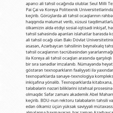
Rektorlarımız
Humanitar məsələlər 
Coğrafi
aparıcı ali təhsil ocağında olublar. Seul Milli
Pai Çai və Koreya Politexnik Universitetlərind
BDU-nun məzunları
İnsan resursları və 
Geologi
keçirib. Görüşlərdə ali təhsil ocaqlarının rəhb
Fəxri doktorlarımız
Sənədlər və Müraciətl
Filolog
haqqında məlumat verib, xüsusi təqdimatlarla ç
BDU-da təhsil
Maliyyə və təminat 
Tarix f
ölkəmizin əldə etdiyi sosial-iqtisadi inkişaf, h
təhsil sahəsində aparılan islahatlar barəsdə k
BDU-da tədris olunan ixtisaslar
Keyfiyyətin təminatı
Beynəlx
ali təhsil ocağı olan Bakı Dövlət Universitetin
Universitet tarixinin ən mühüm hadisələri
Psixoloji Yardım Sek
Hüquq 
əsasən, Azərbaycan təhsilinin beynəlxalq təhsi
təhsil ocaqlarının təcrübəsindən yararlanmağı
Mədəniyyət-yaradıcıl
Jurnali
ilə Koreya ali təhsil ocaqları arasında qarşıl
İdman-sağlamlıq Mə
İnform
bir sıra sənədlər imzalanıb. Nümayəndə heyəti
göstərən texnoparkların fəaliyyəti ilə yaxından 
BDU-nun Nəşr Evi
Şərqşün
texnoparklarda sənaye-texnologiya komplekslər
Sosial 
inkişafına yönəlib. Texnoparklarda kitabxana, 
tələbələrin nəzəri biliklərini istehsal proses
olmaqdır. Səfər zamanı akademik Abel Məhərrə
keçirib. BDU-nun rektoru tələbələrin təhsili v
edən ölkəmiz üçün yüksək səviyyəli mütəxəssis 
almalarına baxmayaraq, hər zaman Azərbaycan d