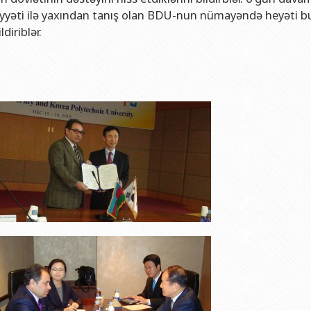
aliyyəti ilə yaxından tanış olan BDU-nun nümayəndə heyəti b
diriblər.