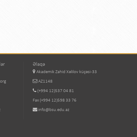
lər
Əlaqə
Akademik Zahid Xəlilov küçəsi-33
.org
AZ1148
(+994 12)537 04 81
Fax (+994 12)598 33 76
z
info@bsu.edu.az