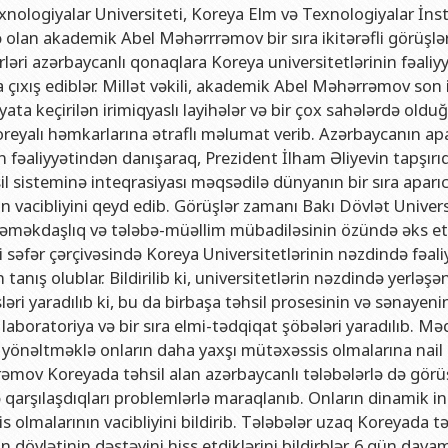
və gənclər siyasəti şöbəsi
ya fakültəsi
Azərbaycan Respublikasının Elm və Təhsil Nazirliyinin Fizika İns
 Texnologiyalar Universiteti, Koreya Elm və Texnologiyalar İnst
ə olan akademik Abel Məhərrrəmov bir sıra ikitərəfli görüşlə
hüquq şöbəsi
ya fakültəsi
Azərbaycan Respublikasının Elm və Təhsil Nazirliyinin Riyaziyyat
ərləri azərbaycanlı qonaqlara Koreya universitetlərinin fəaliyy
ərlə iş şöbəsi
iya fakültəsi
Azərbaycan Respublikasının Elm və Təhsil Nazirliyinin Kimya İns
ıxış ediblər. Millət vəkili, akademik Abel Məhərrəmov son i
Departamenti
akültəsi
Azərbaycan Respublikasının Elm və Təhsil Nazirliyinin Molekulya
əyata keçirilən irimiqyaslı layihələr və bir çox sahələrdə oldu
oreyalı həmkarlarına ətraflı məlumat verib. Azərbaycanın apa
, monitorinq şöbəsi
alq münasibətlər və iqtisadiyyat fakültəsi
in fəaliyyətindən danışaraq, Prezident İlham Əliyevin tapşırı
toru
fakültəsi
l sisteminə inteqrasiyası məqsədilə dünyanın bir sıra aparıcı
n vacibliyini qeyd edib. Görüşlər zamanı Bakı Dövlət Univers
ıq Mərkəzi
stika fakültəsi
ıqlı əməkdaşlıq və tələbə-müəllim mübadiləsinin özündə əks e
rkəzi
asiya və sənəd menecmenti fakültəsi
 səfər çərçivəsində Koreya Universitetlərinin nəzdində fəali
tanış olublar. Bildirilib ki, universitetlərin nəzdində yerləşə
asliq fakültəsi
i yaradılıb ki, bu da birbaşa təhsil prosesinin və sənayeni
elmlər və psixologiya fakültəsi
laboratoriya və bir sıra elmi-tədqiqat şöbələri yaradılıb. M
inə yönəltməklə onların daha yaxşı mütəxəssis olmalarına nail
mov Koreyada təhsil alan azərbaycanlı tələbələrlə də görü
ə qarşılaşdıqları problemlərlə maraqlanıb. Onların dinamik in
olmalarının vacibliyini bildirib. Tələbələr uzaq Koreyada tə
övlətinin dəstəyini hiss etdiklərini bildirblər. 6 gün dav