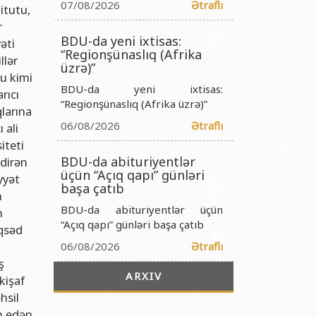
titutu Publik Hüquqi Şəxsi
07/08/2026
Ətraflı
itutu,
r
 İnstitutu Publik Hüquqi Şəxsi
BDU-da yeni ixtisas:
əti
titutu Publik Hüquqi Şəxsi
“Regionşünaslıq (Afrika
llər
üzrə)”
r Biologiya İnstitutu Publik Hüquqi Şəxsi
ğu kimi
BDU-da yeni ixtisas:
rıcı
“Regionşünaslıq (Afrika üzrə)”
qlarına
06/08/2026
Ətraflı
 ali
iteti
BDU-da abituriyentlər
tdirən
üçün “Açıq qapı” günləri
yyət
başa çatıb
n
BDU-da abituriyentlər üçün
n
“Açıq qapı” günləri başa çatıb
əqsəd
06/08/2026
Ətraflı
ş
ARXIV
kişaf
hsil
am edən