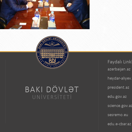
Faydalı Link
azerbaijan.az
heydar-aliyev
BAKI DÖVLƏT
president.az
UNİVERSİTETİ
edu.gov.az
science.gov.a
sesremo.eu
edu.e-cbar.az