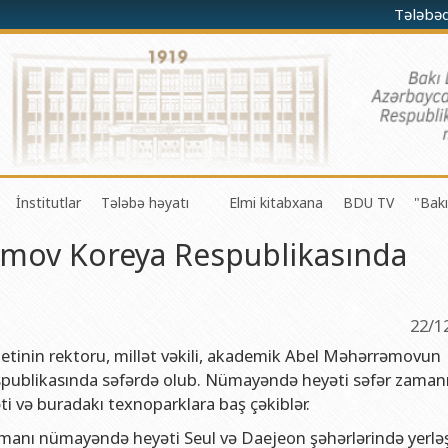
Tələbə
İnstitutlar
Tələbə həyatı
Elmi kitabxana
BDU TV
"Bakı
mov Koreya Respublikasında
darə olunması Mərkəzi
a-riyaziyyat fakültəsi
Fizika problemləri Elmi-Tədqiqat İnstitutu
Gənc Alimlər Şurası
li və innovasiyalar Mərkəzi
 riyaziyyat və kibernetika fakültəsi
Tətbiqi riyaziyyat Elmi-Tədqiqat İnstitutu
Tələbə Həmkarlar İttifaqı Komitəsi
iyaları Mərkəzi
fakültəsi
Konfutsi İnstitutu
Tələbə Gənclər Təşkilatı
22/1
şöbəsi
fakültəsi
Azərbaycan Respublikasının Elm və Təhsil Nazirliyinin akademik
SABAH qrupları haqqında
etinin rektoru, millət vəkili, akademik Abel Məhərrəmovun
spublikasında səfərdə olub. Nümayəndə heyəti səfər zaman
şöbəsi
ya fakültəsi
Azərbaycan Respublikasının Elm və Təhsil Nazirliyinin Riyaziyya
yəti və buradakı texnoparklara baş çəkiblər.
ər və informasiya şöbəsi
ya və torpaqşünaslıq fakültəsi
Azərbaycan Respublikasının Elm və Təhsil Nazirliyinin Molekulya
amanı nümayəndə heyəti Seul və Daejeon şəhərlərində yerlə