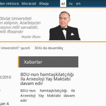
dən rektora
Müraciət
Əlaqə
az
ru
en
 Universiteti" qəzeti
BDU-da davamlılıq
Xəbərlər
BDU-nun həmtəşkilatçılığı
2/2010
ilə Arxeoloji Yay Məktəbi
 M.Nağıyev adına Kataliz və Qeyri-üzvi Kimya İnstitutu
davam edir
ı
BDU-nun həmtəşkilatçılığı ilə
t və Mexanika İnstitutu
Arxeoloji Yay Məktəbi davam
r Biologiya və Biotexnologiyalar İnstitutu
edir
şən 4