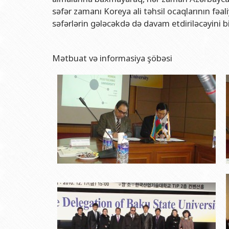
səfər zamanı Koreya ali təhsil ocaqlarının fə
səfərlərin gələcəkdə də davam etdiriləcəyini bil
Mətbuat və informasiya şöbəsi