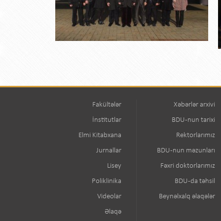
Fakültələr
Xəbərlər arxivi
İnstitutlar
BDU-nun tarixi
Elmi Kitabxana
Rektorlarımız
Jurnallar
BDU-nun məzunları
Lisey
Fəxri doktorlarımız
Poliklinika
BDU-da təhsil
Videolar
Beynəlxalq əlaqələr
Əlaqə