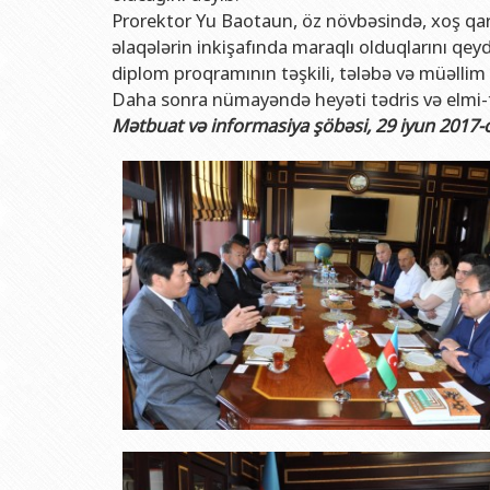
Rektorlarımız
Humanitar məsələlər 
Coğrafi
Prorektor Yu Baotaun, öz növbəsində, xoş qar
BDU-nun məzunları
İnsan resursları və 
Geologi
əlaqələrin inkişafında maraqlı olduqlarını qey
diplom proqramının təşkili, tələbə və müəllim 
Fəxri doktorlarımız
Sənədlər və Müraciətl
Filolog
Daha sonra nümayəndə heyəti tədris və elmi-t
BDU-da təhsil
Maliyyə və təminat 
Tarix f
Mətbuat və informasiya şöbəsi, 29 iyun 2017-ci 
BDU-da tədris olunan ixtisaslar
Keyfiyyətin təminatı
Beynəlx
Universitet tarixinin ən mühüm hadisələri
Psixoloji Yardım Sek
Hüquq 
Mədəniyyət-yaradıcıl
Jurnali
İdman-sağlamlıq Mə
İnform
BDU-nun Nəşr Evi
Şərqşün
Sosial 