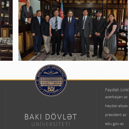
Faydalı Link
azerbaijan.az
heydar-aliyev
BAKI DÖVLƏT
president.az
UNİVERSİTETİ
edu.gov.az