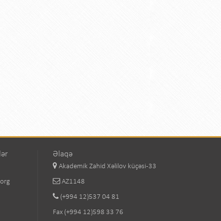
lər
Əlaqə
Akademik Zahid Xəlilov küçəsi-33
.org
AZ1148
(+994 12)537 04 81
Fax (+994 12)598 33 76