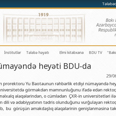
Tələbə
İnstitutlar
Tələbə həyatı
Elmi kitabxana
BDU TV
"Bakı
nümayəndə heyəti BDU-da
darə olunması Mərkəzi
a-riyaziyyat fakültəsi
Fizika problemləri Elmi-Tədqiqat İnstitutu
Gənc Alimlər Şurası
li və innovasiyalar Mərkəzi
 riyaziyyat və kibernetika fakültəsi
Tətbiqi riyaziyyat Elmi-Tədqiqat İnstitutu
Tələbə Həmkarlar İttifaqı Komitəsi
29/0
iyaları Mərkəzi
fakültəsi
Konfutsi İnstitutu
Tələbə Gənclər Təşkilatı
in prorektoru Yu Baotaunun rəhbərlik etdiyi nümayəndə hey
 universitetdə görməkdən məmnunluğunu ifadə edən rektor,
şöbəsi
fakültəsi
Azərbaycan Respublikasının Elm və Təhsil Nazirliyinin akademik
SABAH qrupları haqqında
lxalq əlaqələrindən, o cümlədən ÇXR-in universitetləri ilə
şöbəsi
ya fakültəsi
Azərbaycan Respublikasının Elm və Təhsil Nazirliyinin Riyaziyya
dili və ədəbiyyatının tədris olunduğunu vurğulayan rektor
şıb, bu görüşün əməkdaşlıq əlaqələrinin genişlənməsinə tə
ər və informasiya şöbəsi
ya və torpaqşünaslıq fakültəsi
Azərbaycan Respublikasının Elm və Təhsil Nazirliyinin Molekulya