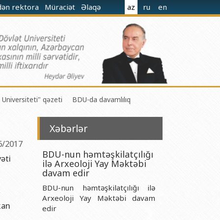
dən rektora
Müraciət
Əlaqə
az
ru
en
 Universiteti" qəzeti
BDU-da davamlılıq
Xəbərlər
6/2017
BDU-nun həmtəşkilatçılığı
əti
ilə Arxeoloji Yay Məktəbi
 M.Nağıyev adına Kataliz və Qeyri-üzvi Kimya İnstitutu
davam edir
BDU-nun həmtəşkilatçılığı ilə
t və Mexanika İnstitutu
,
Arxeoloji Yay Məktəbi davam
kan
r Biologiya və Biotexnologiyalar İnstitutu
edir