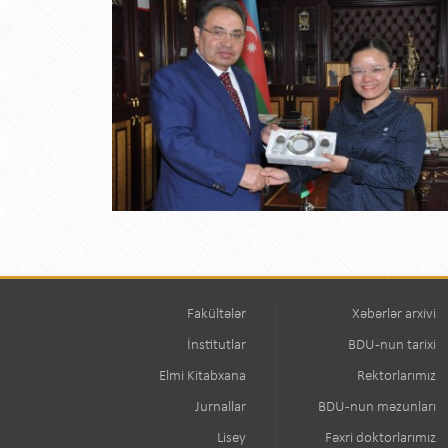
Fakültələr
Xəbərlər arxivi
İnstitutlar
BDU-nun tarixi
Elmi Kitabxana
Rektorlarımız
Jurnallar
BDU-nun məzunları
Lisey
Fəxri doktorlarımız