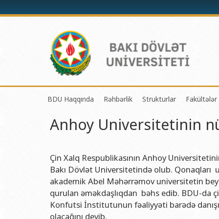
BDU Haqqında
Rəhbərlik
Strukturlar
Fakültələr
Anhoy Universitetinin 
BDU-nun tarixi
Rektor
Tədrisin təşkili və i
Mexanik
BDU-nun Missiya və Strateji inkişaf planı
Prorektorlar
Elmi fəaliyyətin təşki
Tətbiqi
BDU-nun İnkişaf Proqramı (2014-2020)
Elmi Şura
Informasiya Texnolog
Fizika 
Çin Xalq Respublikasının Anhoy Universitetin
Bakı Dövlət Universitetində olub. Qonaqları
Akkreditasiya haqqında Sertifikat
Dekanlar
Beynəlxalq əlaqələr 
Kimya 
akademik Abel Məhərrəmov universitetin beynə
BDU-nun üzv olduğu beynəlxalq təşkilatlar
Həmkarlar İttifaqı Komitəsi
Xarici tələbələrlə iş 
Biologi
qurulan əməkdaşlıqdan bəhs edib. BDU-da çin 
Konfutsi İnstitutunun fəaliyyəti barədə danı
BDU-nun qrant layihələri
Tədris Metodiki Şura
İctimaiyyətlə əlaqəl
Ekologi
olacağını deyib.