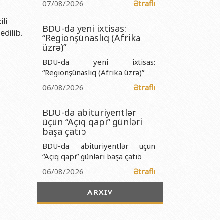
titutu Publik Hüquqi Şəxsi
07/08/2026
Ətraflı
 İnstitutu Publik Hüquqi Şəxsi
ili
BDU-da yeni ixtisas:
edilib.
titutu Publik Hüquqi Şəxsi
“Regionşünaslıq (Afrika
üzrə)”
r Biologiya İnstitutu Publik Hüquqi Şəxsi
BDU-da yeni ixtisas:
“Regionşünaslıq (Afrika üzrə)”
06/08/2026
Ətraflı
BDU-da abituriyentlər
üçün “Açıq qapı” günləri
başa çatıb
BDU-da abituriyentlər üçün
“Açıq qapı” günləri başa çatıb
06/08/2026
Ətraflı
ARXIV