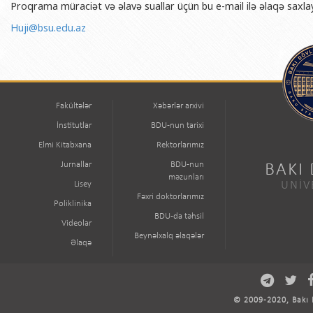
Proqrama müraciət və əlavə suallar üçün bu e-mail ilə əlaqə saxlaya
Huji@bsu.edu.az
Fakültələr
Xəbərlər arxivi
İnstitutlar
BDU-nun tarixi
Elmi Kitabxana
Rektorlarımız
Jurnallar
BDU-nun
BAKI
məzunları
Lisey
UNİV
Fəxri doktorlarımız
Poliklinika
BDU-da təhsil
Videolar
Beynəlxalq əlaqələr
Əlaqə
© 2009-2020, Bakı D