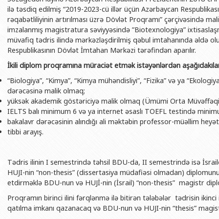
BDU-nun məzunları
İnsan resursları və hüquq şöbəsi
Geologiya fakültəsi
ilə təsdiq edilmiş “2019-2023-cü illər üçün Azərbaycan Respublikası
Azərbay
rəqabətliliyinin artırılması üzrə Dövlət Proqramı” çərçivəsində mal
Fəxri doktorlarımız
Sənədlər və Müraciətlərlə iş şöbəs
Filologiya fakültəsi
Azərbay
imzalanmış magistratura səviyyəsində ”Biotexnologiya” ixtisaslaş
Şəxsi
müvafiq tədris ilində mərkəzləşdirilmiş qəbul imtahanında əldə o
BDU-da təhsil
Maliyyə və təminat Departamenti
Tarix fakültəsi
Respublikasının Dövlət İmtahan Mərkəzi tərəfindən aparılır.
Azərbay
BDU-da tədris olunan ixtisaslar
Keyfiyyətin təminatı, monitorinq 
Beynəlxalq münasibət
İkili diplom proqramına müraciət etmək istəyənlərdən aşağıdakılar
Azərbay
Universitet tarixinin ən mühüm hadisələri
Psixoloji Yardım Sektoru
Hüquq fakültəsi
Publik 
“Biologiya”, “Kimya”, “Kimya mühəndisliyi”, “Fizika” və ya “Ekologiy
Mədəniyyət-yaradıcılıq Mərkəzi
Jurnalistika fakültəsi
dərəcəsinə malik olmaq;
yüksək akademik göstəriciyə malik olmaq (Ümümi Orta Müvəffəqi
İdman-sağlamlıq Mərkəzi
İnformasiya və sənə
IELTS balı minimum 6 və ya internet əsaslı TOEFL testində minim
bakalavr dərəcəsinin alındığı ali məktəbin professor-müəllim heyə
BDU-nun Nəşr Evi
Şərqşünasliq fakültə
tibbi arayış.
Sosial elmlər və psix
Tədris ilinin I semestrində təhsil BDU-da, II semestrində isə İsrai
HUJI-nin “non-thesis” (dissertasiya müdafiəsi olmadan) diplomunu v
etdirməklə BDU-nun və HUJİ-nin (İsrail) “non-thesis” magistr dip
Proqramın birinci ilini fərqlənmə ilə bitirən tələbələr tədrisin ikinc
qatılma imkanı qazanacaq və BDU-nun və HUJI-nin “thesis” magist