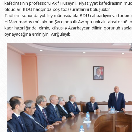
kafedrasının professoru Akif Hüseynli, Riyaziyyat kafedrasının m
olduqları BDU haqqında xoş təəssüratlarını bölüşüblər.
Tədbirin sonunda yubiley münasibətilə BDU rəhbərliyini və tədbir iş
H.Məmmədov müsəlman Şərqində ilk Avropa tipli ali təhsil ocağı o
kadr hazırlığında, elmin, xüsusilə Azərbaycan dilinin qorunub sax
oynayacağına əminliyini vurğulayıb.