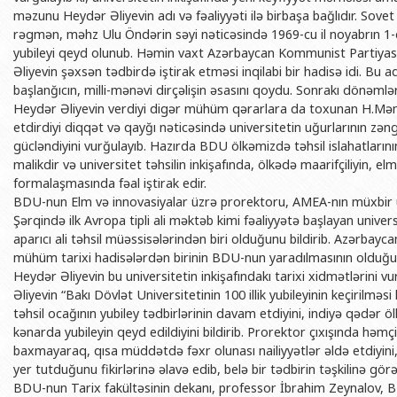
BDU-nun məzunları
İnsan resursları və hüquq şöbəsi
Geologiya fakültəsi
məzunu Heydər Əliyevin adı və fəaliyyəti ilə birbaşa bağlıdır. Sove
Azərbay
rəgmən, məhz Ulu Öndərin səyi nəticəsində 1969-cu il noyabrın 1-də
Fəxri doktorlarımız
Sənədlər və Müraciətlərlə iş şöbəs
Filologiya fakültəsi
Azərbay
yubileyi qeyd olunub. Həmin vaxt Azərbaycan Kommunist Partiyası 
Şəxsi
Əliyevin şəxsən tədbirdə iştirak etməsi inqilabi bir hadisə idi. Bu
BDU-da təhsil
Maliyyə və təminat Departamenti
Tarix fakültəsi
başlanğıcın, milli-mənəvi dirçəlişin əsasını qoydu. Sonrakı dönəmlə
Azərbay
BDU-da tədris olunan ixtisaslar
Keyfiyyətin təminatı, monitorinq 
Beynəlxalq münasibət
Heydər Əliyevin verdiyi digər mühüm qərarlara da toxunan H.M
Azərbay
etdirdiyi diqqət və qayğı nəticəsində universitetin uğurlarının zəng
Universitet tarixinin ən mühüm hadisələri
Psixoloji Yardım Sektoru
Hüquq fakültəsi
Publik 
gücləndiyini vurğulayıb. Hazırda BDU ölkəmizdə təhsil islahatların
Mədəniyyət-yaradıcılıq Mərkəzi
Jurnalistika fakültəsi
malikdir və universitet təhsilin inkişafında, ölkədə maarifçiliyin, el
formalaşmasında fəal iştirak edir.
İdman-sağlamlıq Mərkəzi
İnformasiya və sənə
BDU-nun Elm və innovasiyalar üzrə prorektoru, AMEA-nın müxbi
Şərqində ilk Avropa tipli ali məktəb kimi fəaliyyətə başlayan unive
BDU-nun Nəşr Evi
Şərqşünasliq fakültə
aparıcı ali təhsil müəssisələrindən biri olduğunu bildirib. Azərbayc
Sosial elmlər və psix
mühüm tarixi hadisələrdən birinin BDU-nun yaradılmasının oldu
Heydər Əliyevin bu universitetin inkişafındakı tarixi xidmətlərini 
Əliyevin “Bakı Dövlət Universitetinin 100 illik yubileyinin keçirilm
təhsil ocağının yubiley tədbirlərinin davam etdiyini, indiyə qədər
kənarda yubileyin qeyd edildiyini bildirib. Prorektor çıxışında hə
baxmayaraq, qısa müddətdə fəxr olunası nailiyyətlər əldə etdiyini, a
yer tutduğunu fikirlərinə əlavə edib, belə bir tədbirin təşkilinə görə
BDU-nun Tarix fakültəsinin dekanı, professor İbrahim Zeynalov, 