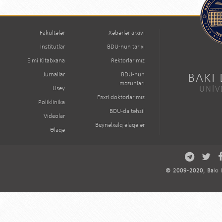
Fakültələr
Xəbərlər arxivi
İnstitutlar
BDU-nun tarixi
Elmi Kitabxana
Rektorlarımız
Jurnallar
BDU-nun
BAKI
məzunları
Lisey
UNİV
Fəxri doktorlarımız
Poliklinika
BDU-da təhsil
Videolar
Beynəlxalq əlaqələr
Əlaqə
© 2009-2020, Bakı D