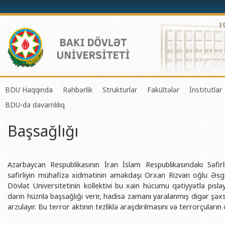
BDU Haqqında
Rəhbərlik
Strukturlar
Fakültələr
İnstitutlar
BDU-da davamlılıq
BDU-nun tarixi
Rektor
Tədrisin təşkili və idarə olunması 
Mexanika-riyaziyyat 
Fizika 
Başsağlığı
BDU-nun Missiya və Strateji inkişaf planı
Prorektorlar
Elmi fəaliyyətin təşkili və innovasi
Tətbiqi riyaziyyat və
Tətbiqi
BDU-nun İnkişaf Proqramı (2014-2020)
Elmi Şura
Informasiya Texnologiyaları Mərkə
Fizika fakültəsi
Konfuts
Akkreditasiya haqqında Sertifikat
Dekanlar
Beynəlxalq əlaqələr şöbəsi
Kimya fakültəsi
Azərbay
Azərbaycan Respublikasının İran İslam Respublikasındakı Səfir
və Qeyr
səfirliyin mühafizə xidmətinin əməkdaşı Orxan Rizvan oğlu Əsgər
BDU-nun üzv olduğu beynəlxalq təşkilatlar
Həmkarlar İttifaqı Komitəsi
Xarici tələbələrlə iş şöbəsi
Biologiya fakültəsi
Dövlət Universitetinin kollektivi bu xain hücumu qətiyyətlə pis
Azərbay
dərin hüznlə başsağlığı verir, hadisə zamanı yaralanmış digər şəxs
BDU-nun qrant layihələri
Tədris Metodiki Şura
İctimaiyyətlə əlaqələr və informas
Ekologiya və torpaqş
arzulayır. Bu terror aktının tezliklə araşdırılmasını və terrorçuların 
Azərbay
Rektorlarımız
Humanitar məsələlər və gənclər si
Coğrafiya fakültəsi
Biotexn