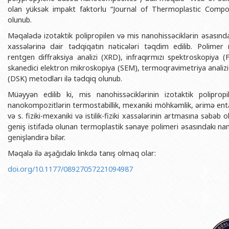
BDU-nun məzunları
İnsan resursları və hüquq şöbəsi
Geologiya fakültəsi
olan yüksək impakt faktorlu “Journal of Thermoplastic Compos
Azərbay
olunub.
Fəxri doktorlarımız
Sənədlər və Müraciətlərlə iş şöbəs
Filologiya fakültəsi
Azərbay
Məqalədə izotaktik polipropilen və mis nanohissəciklərin əsasın
Şəxsi
BDU-da təhsil
Maliyyə və təminat Departamenti
Tarix fakültəsi
xassələrinə dair tədqiqatın nəticələri təqdim edilib. Polimer
Azərbay
rentgen diffraksiya analizi (XRD), infraqırmızı spektroskopiya
BDU-da tədris olunan ixtisaslar
Keyfiyyətin təminatı, monitorinq 
Beynəlxalq münasibət
skanedici elektron mikroskopiya (SEM), termoqravimetriya analizi 
Azərbay
Universitet tarixinin ən mühüm hadisələri
Psixoloji Yardım Sektoru
Hüquq fakültəsi
(DSK) metodları ilə tədqiq olunub.
Publik 
Mədəniyyət-yaradıcılıq Mərkəzi
Jurnalistika fakültəsi
Müəyyən edilib ki, mis nanohissəciklərinin izotaktik poliprop
nanokompozitlərin termostabillik, mexaniki möhkəmlik, ərimə ental
İdman-sağlamlıq Mərkəzi
İnformasiya və sənə
və s. fiziki-mexaniki və istilik-fiziki xassələrinin artmasına səbəb 
geniş istifadə olunan termoplastik sənaye polimeri əsasındakı na
BDU-nun Nəşr Evi
Şərqşünasliq fakültə
genişləndirə bilər.
Sosial elmlər və psix
Məqalə ilə aşağıdakı linkdə tanış olmaq olar:
doi.org/10.1177/08927057221094987