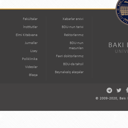
Fakültələr
Xəbərlər arxivi
İnstitutlar
BDU-nun tarixi
Elmi Kitabxana
Rektorlarımız
Jurnallar
BDU-nun
BAKI
məzunları
Lisey
UNİV
Fəxri doktorlarımız
Poliklinika
BDU-da təhsil
Videolar
Beynəlxalq əlaqələr
Əlaqə
© 2009-2020, Bakı D