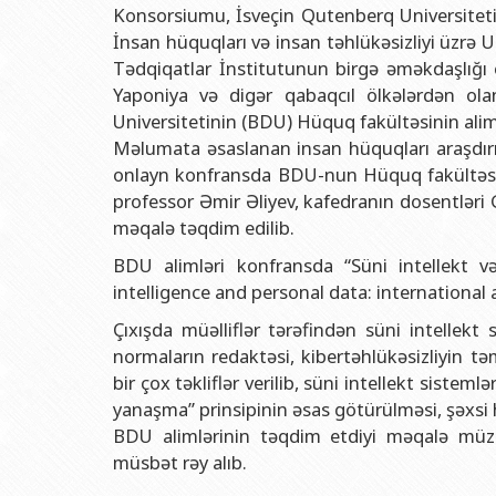
Rektorlarımız
Humanitar məsələlər 
Coğrafi
Konsorsiumu, İsveçin Qutenberq Universitetin
İnsan hüquqları və insan təhlükəsizliyi üzrə
BDU-nun məzunları
İnsan resursları və 
Geologi
Tədqiqatlar İnstitutunun birgə əməkdaşlığı çə
Fəxri doktorlarımız
Sənədlər və Müraciətl
Filolog
Yaponiya və digər qabaqcıl ölkələrdən olan
BDU-da təhsil
Maliyyə və təminat 
Tarix f
Universitetinin (BDU) Hüquq fakültəsinin aliml
Məlumata əsaslanan insan hüquqları araşdır
BDU-da tədris olunan ixtisaslar
Keyfiyyətin təminatı
Beynəlx
onlayn konfransda BDU-nun Hüquq fakültəsin
Universitet tarixinin ən mühüm hadisələri
Psixoloji Yardım Sek
Hüquq 
professor Əmir Əliyev, kafedranın dosentləri 
məqalə təqdim edilib.
Mədəniyyət-yaradıcıl
Jurnali
BDU alimləri konfransda “Süni intellekt və
İdman-sağlamlıq Mə
İnform
intelligence and personal data: international a
BDU-nun Nəşr Evi
Şərqşün
Çıxışda müəlliflər tərəfindən süni intellekt 
Sosial 
normaların redaktəsi, kibertəhlükəsizliyin t
bir çox təkliflər verilib, süni intellekt siste
yanaşma” prinsipinin əsas götürülməsi, şəxsi
BDU alimlərinin təqdim etdiyi məqalə müzak
müsbət rəy alıb.