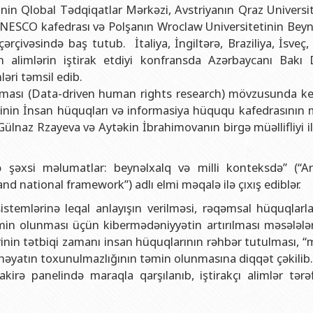
və gənclər siyasəti şöbəsi
ya fakültəsi
Azərbaycan Respublikasının Elm və Təhsil Nazirliyinin Fizika İns
in Qlobal Tədqiqatlar Mərkəzi, Avstriyanın Qraz Universit
 UNESCO kafedrası və Polşanın Wroclaw Universitetinin Beyn
hüquq şöbəsi
ya fakültəsi
Azərbaycan Respublikasının Elm və Təhsil Nazirliyinin Riyaziyyat
rçivəsində baş tutub. İtaliya, İngiltərə, Braziliya, İsveç,
ərlə iş şöbəsi
iya fakültəsi
Azərbaycan Respublikasının Elm və Təhsil Nazirliyinin Kimya İns
 alimlərin iştirak etdiyi konfransda Azərbaycanı Bakı 
Departamenti
akültəsi
Azərbaycan Respublikasının Elm və Təhsil Nazirliyinin Molekulya
əri təmsil edib.
ması (Data-driven human rights research) mövzusunda keç
, monitorinq şöbəsi
alq münasibətlər və iqtisadiyyat fakültəsi
in İnsan hüquqları və informasiya hüququ kafedrasının m
toru
fakültəsi
Gülnaz Rzayeva və Aytəkin İbrahimovanın birgə müəllifliyi i
ıq Mərkəzi
stika fakültəsi
 şəxsi məlumatlar: beynəlxalq və milli konteksdə” (“Arti
rkəzi
asiya və sənəd menecmenti fakültəsi
nd national framework”) adlı elmi məqalə ilə çıxış ediblər.
asliq fakültəsi
sistemlərinə leqal anlayışın verilməsi, rəqəmsal hüquqlarl
elmlər və psixologiya fakültəsi
əmin olunması üçün kibermədəniyyətin artırılması məsələlər
mlərinin tətbiqi zamanı insan hüquqlarının rəhbər tutulması, 
 həyatın toxunulmazlığının təmin olunmasına diqqət çəkilib
irə panelində maraqla qarşılanıb, iştirakçı alimlər tərə