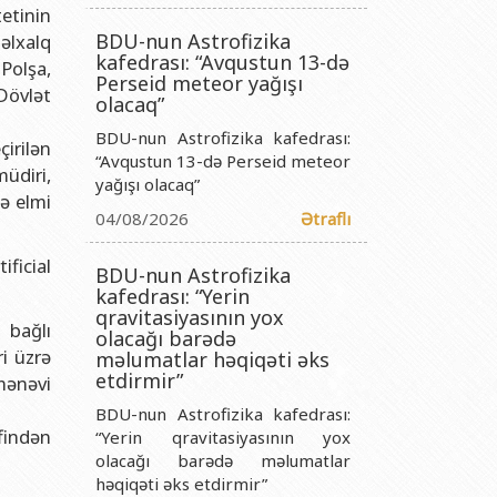
titutu Publik Hüquqi Şəxsi
etinin
BDU-nun Astrofizika
əlxalq
 İnstitutu Publik Hüquqi Şəxsi
kafedrası: “Avqustun 13-də
 Polşa,
titutu Publik Hüquqi Şəxsi
Perseid meteor yağışı
Dövlət
olacaq”
r Biologiya İnstitutu Publik Hüquqi Şəxsi
BDU-nun Astrofizika kafedrası:
irilən
“Avqustun 13-də Perseid meteor
üdiri,
yağışı olacaq”
lə elmi
04/08/2026
Ətraflı
ficial
BDU-nun Astrofizika
kafedrası: “Yerin
qravitasiyasının yox
a bağlı
olacağı barədə
i üzrə
məlumatlar həqiqəti əks
etdirmir”
“mənəvi
.
BDU-nun Astrofizika kafedrası:
findən
“Yerin qravitasiyasının yox
olacağı barədə məlumatlar
həqiqəti əks etdirmir”