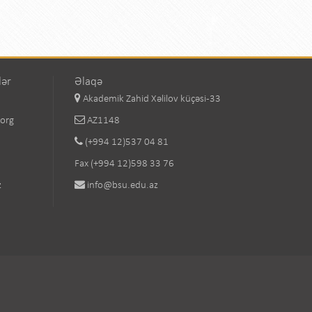
lər
Əlaqə
Akademik Zahid Xəlilov küçəsi-33
.org
AZ1148
(+994 12)537 04 81
Fax (+994 12)598 33 76
z
info@bsu.edu.az