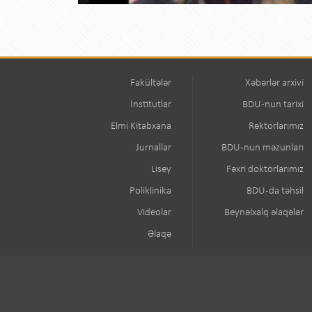
Fakültələr
Xəbərlər arxivi
İnstitutlar
BDU-nun tarixi
Elmi Kitabxana
Rektorlarımız
Jurnallar
BDU-nun məzunları
Lisey
Fəxri doktorlarımız
Poliklinika
BDU-da təhsil
Videolar
Beynəlxalq əlaqələr
Əlaqə