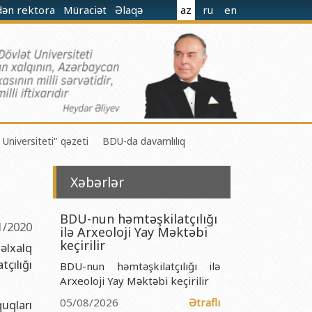
dən rektora
Müraciət
Əlaqə
az
ru
en
 Universiteti" qəzeti
BDU-da davamlılıq
Xəbərlər
BDU-nun həmtəşkilatçılığı
1/2020
ilə Arxeoloji Yay Məktəbi
 M.Nağıyev adına Kataliz və Qeyri-üzvi Kimya İnstitutu
keçirilir
əlxalq
çılığı
BDU-nun həmtəşkilatçılığı ilə
t və Mexanika İnstitutu
Arxeoloji Yay Məktəbi keçirilir
r Biologiya və Biotexnologiyalar İnstitutu
05/08/2026
Ətraflı
uqları