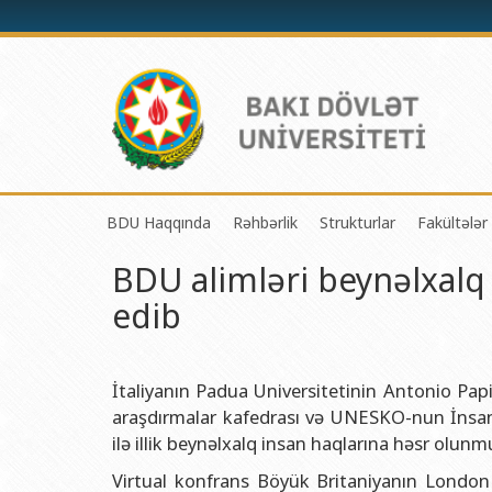
BDU Haqqında
Rəhbərlik
Strukturlar
Fakültələr
BDU alimləri beynəlxalq
BDU-nun tarixi
Rektor
Tədrisin təşkili və i
Mexanik
edib
BDU-nun Missiya və Strateji inkişaf planı
Prorektorlar
Elmi fəaliyyətin təşki
Tətbiqi
BDU-nun İnkişaf Proqramı (2014-2020)
Elmi Şura
Informasiya Texnolog
Fizika 
Akkreditasiya haqqında Sertifikat
Dekanlar
Beynəlxalq əlaqələr 
Kimya 
İtaliyanın Padua Universitetinin Antonio Pap
araşdırmalar kafedrası və UNESKO-nun İnsan h
BDU-nun üzv olduğu beynəlxalq təşkilatlar
Həmkarlar İttifaqı Komitəsi
Xarici tələbələrlə iş 
Biologi
ilə illik beynəlxalq insan haqlarına həsr olunm
BDU-nun qrant layihələri
Tədris Metodiki Şura
İctimaiyyətlə əlaqəl
Ekologi
Virtual konfrans Böyük Britaniyanın London