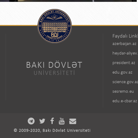
Faydalı Link
azerbaijan.az
heydar-aliyev
BAKI DÖVLƏT
president.az
UNİVERSİTETİ
edu.gov.az
science.gov.a
sesremo.eu
edu.e-cbar.az
© 2009-2020, Bakı Dövlət Universiteti