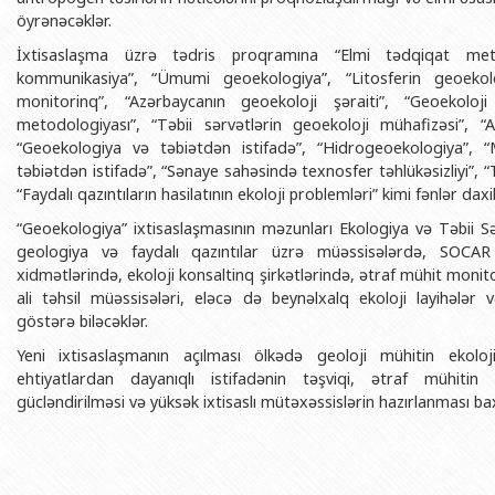
öyrənəcəklər.
İxtisaslaşma üzrə tədris proqramına “Elmi tədqiqat met
kommunikasiya”, “Ümumi geoekologiya”, “Litosferin geoekolo
monitorinq”, “Azərbaycanın geoekoloji şəraiti”, “Geoekoloj
metodologiyası”, “Təbii sərvətlərin geoekoloji mühafizəsi”, “Ax
“Geoekologiya və təbiətdən istifadə”, “Hidrogeoekologiya”, “
təbiətdən istifadə”, “Sənaye sahəsində texnosfer təhlükəsizliyi”, “T
“Faydalı qazıntıların hasilatının ekoloji problemləri” kimi fənlər daxil
“Geoekologiya” ixtisaslaşmasının məzunları Ekologiya və Təbii Sər
geologiya və faydalı qazıntılar üzrə müəssisələrdə, SOCAR 
xidmətlərində, ekoloji konsaltinq şirkətlərində, ətraf mühit monitor
ali təhsil müəssisələri, eləcə də beynəlxalq ekoloji layihələr 
göstərə biləcəklər.
Yeni ixtisaslaşmanın açılması ölkədə geoloji mühitin ekoloji
ehtiyatlardan dayanıqlı istifadənin təşviqi, ətraf mühitin
gücləndirilməsi və yüksək ixtisaslı mütəxəssislərin hazırlanması 