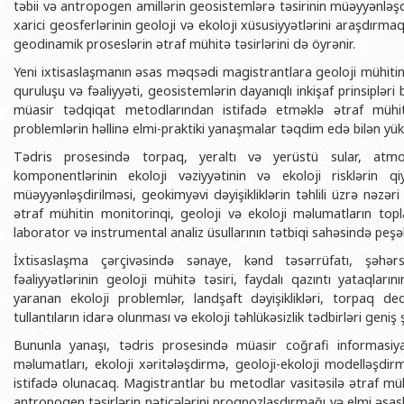
təbii və antropogen amillərin geosistemlərə təsirinin müəyyənləşdi
BDU-nun məzunları
İnsan resursları və hüquq şöbəsi
Geologiya fakültəsi
Azərbay
xarici geosferlərinin geoloji və ekoloji xüsusiyyətlərini araşdırm
Fəxri doktorlarımız
Sənədlər və Müraciətlərlə iş şöbəs
Filologiya fakültəsi
geodinamik proseslərin ətraf mühitə təsirlərini də öyrənir.
Azərbay
Şəxsi
Yeni ixtisaslaşmanın əsas məqsədi magistrantlara geoloji mühitin e
BDU-da təhsil
Maliyyə və təminat Departamenti
Tarix fakültəsi
quruluşu və fəaliyyəti, geosistemlərin dayanıqlı inkişaf prinsiplər
Azərbay
BDU-da tədris olunan ixtisaslar
Keyfiyyətin təminatı, monitorinq 
Beynəlxalq münasibət
müasir tədqiqat metodlarından istifadə etməklə ətraf mühiti
Azərbay
problemlərin həllinə elmi-praktiki yanaşmalar təqdim edə bilən yük
Universitet tarixinin ən mühüm hadisələri
Psixoloji Yardım Sektoru
Hüquq fakültəsi
Publik 
Tədris prosesində torpaq, yeraltı və yerüstü sular, atm
Mədəniyyət-yaradıcılıq Mərkəzi
Jurnalistika fakültəsi
komponentlərinin ekoloji vəziyyətinin və ekoloji risklərin qi
müəyyənləşdirilməsi, geokimyəvi dəyişikliklərin təhlili üzrə nəzəri 
İdman-sağlamlıq Mərkəzi
İnformasiya və sənə
ətraf mühitin monitorinqi, geoloji və ekoloji məlumatların topl
BDU-nun Nəşr Evi
Şərqşünasliq fakültə
laborator və instrumental analiz üsullarının tətbiqi sahəsində peşə
Sosial elmlər və psix
İxtisaslaşma çərçivəsində sənaye, kənd təsərrüfatı, şəhər
fəaliyyətlərinin geoloji mühitə təsiri, faydalı qazıntı yataqların
yaranan ekoloji problemlər, landşaft dəyişiklikləri, torpaq deq
tullantıların idarə olunması və ekoloji təhlükəsizlik tədbirləri geniş
Bununla yanaşı, tədris prosesində müasir coğrafi informasi
məlumatları, ekoloji xəritələşdirmə, geoloji-ekoloji modelləşdi
istifadə olunacaq. Magistrantlar bu metodlar vasitəsilə ətraf mü
antropogen təsirlərin nəticələrini proqnozlaşdırmağı və elmi əsas