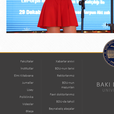
Fakültələr
Xəbərlər arxivi
İnstitutlar
BDU-nun tarixi
Elmi Kitabxana
Rektorlarımız
Jurnallar
BDU-nun
BAKI
məzunları
Lisey
UNİV
Fəxri doktorlarımız
Poliklinika
BDU-da təhsil
Videolar
Beynəlxalq əlaqələr
Əlaqə