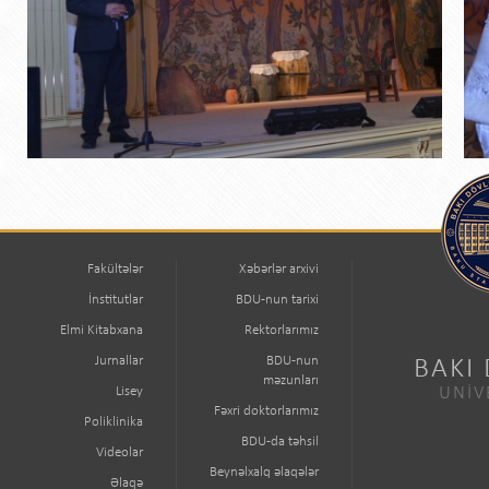
Fakültələr
Xəbərlər arxivi
İnstitutlar
BDU-nun tarixi
Elmi Kitabxana
Rektorlarımız
Jurnallar
BDU-nun
BAKI
məzunları
Lisey
UNİV
Fəxri doktorlarımız
Poliklinika
BDU-da təhsil
Videolar
Beynəlxalq əlaqələr
Əlaqə