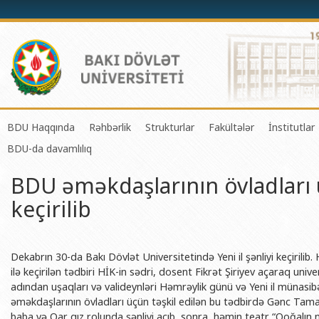
BDU Haqqında
Rəhbərlik
Strukturlar
Fakültələr
İnstitutlar
BDU-da davamlılıq
BDU-nun tarixi
Rektor
Tədrisin təşkili və idarə olunması 
Mexanika-riyaziyyat 
Fizika 
BDU əməkdaşlarının övladları ü
BDU-nun Missiya və Strateji inkişaf planı
Prorektorlar
Elmi fəaliyyətin təşkili və innovasi
Tətbiqi riyaziyyat və
Tətbiqi
keçirilib
BDU-nun İnkişaf Proqramı (2014-2020)
Elmi Şura
Informasiya Texnologiyaları Mərkə
Fizika fakültəsi
Konfuts
Akkreditasiya haqqında Sertifikat
Dekanlar
Beynəlxalq əlaqələr şöbəsi
Kimya fakültəsi
Azərbay
və Qeyr
BDU-nun üzv olduğu beynəlxalq təşkilatlar
Həmkarlar İttifaqı Komitəsi
Xarici tələbələrlə iş şöbəsi
Biologiya fakültəsi
Dekabrın 30-da Bakı Dövlət Universitetində Yeni il şənliyi keçirilib. 
Azərbay
ilə keçirilən tədbiri HİK-in sədri, dosent Fikrət Şiriyev açaraq univer
BDU-nun qrant layihələri
Tədris Metodiki Şura
İctimaiyyətlə əlaqələr və informas
Ekologiya və torpaqş
adından uşaqları və valideynləri Həmrəylik günü və Yeni il münasibə
Azərbay
əməkdaşlarının övladları üçün təşkil edilən bu tədbirdə Gənc Tama
Rektorlarımız
Humanitar məsələlər və gənclər si
Coğrafiya fakültəsi
Biotexn
baba və Qar qız rolunda şənliyi açıb, sonra həmin teatr “Qoğalın 