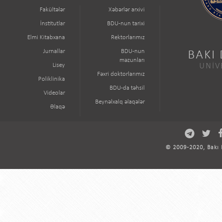
Fakültələr
Xəbərlər arxivi
İnstitutlar
BDU-nun tarixi
Elmi Kitabxana
Rektorlarımız
Jurnallar
BDU-nun
BAKI
məzunları
Lisey
UNİV
Fəxri doktorlarımız
Poliklinika
BDU-da təhsil
Videolar
Beynəlxalq əlaqələr
Əlaqə
© 2009-2020, Bakı D