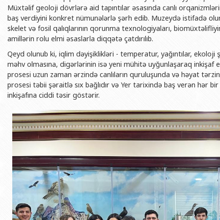
BDU-nun məzunları
İnsan resursları və hüquq şöbəsi
Geologiya fakültəsi
Müxtəlif geoloji dövrlərə aid tapıntılar əsasında canlı orqanizmləri
Azərbay
baş verdiyini konkret nümunələrlə şərh edib. Muzeydə istifadə olu
Fəxri doktorlarımız
Sənədlər və Müraciətlərlə iş şöbəs
Filologiya fakültəsi
Azərbay
skelet və fosil qalıqlarının qorunma texnologiyaları, biomüxtəlifl
Şəxsi
amillərin rolu elmi əsaslarla diqqətə çatdırılıb.
BDU-da təhsil
Maliyyə və təminat Departamenti
Tarix fakültəsi
Azərbay
Qeyd olunub ki, iqlim dəyişiklikləri - temperatur, yağıntılar, ekoloji
BDU-da tədris olunan ixtisaslar
Keyfiyyətin təminatı, monitorinq 
Beynəlxalq münasibət
məhv olmasına, digərlərinin isə yeni mühitə uyğunlaşaraq inkişaf
Azərbay
Universitet tarixinin ən mühüm hadisələri
Psixoloji Yardım Sektoru
Hüquq fakültəsi
prosesi uzun zaman ərzində canlıların quruluşunda və həyat tərzind
Publik 
prosesi təbii şəraitlə sıx bağlıdır və Yer tarixində baş verən hər bir 
Mədəniyyət-yaradıcılıq Mərkəzi
Jurnalistika fakültəsi
inkişafına ciddi təsir göstərir.
İdman-sağlamlıq Mərkəzi
İnformasiya və sənə
BDU-nun Nəşr Evi
Şərqşünasliq fakültə
Sosial elmlər və psix