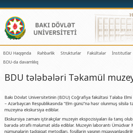
BDU Haqqında
Rəhbərlik
Strukturlar
Fakültələr
İnstitutlar
BDU-da davamlılıq
BDU-nun tarixi
Rektor
Tədrisin təşkili və idarə olunması 
Mexanika-riyaziyyat 
Fizika 
BDU tələbələri Təkamül muze
BDU-nun Missiya və Strateji inkişaf planı
Prorektorlar
Elmi fəaliyyətin təşkili və innovasi
Tətbiqi riyaziyyat və
Tətbiqi
BDU-nun İnkişaf Proqramı (2014-2020)
Elmi Şura
Informasiya Texnologiyaları Mərkə
Fizika fakültəsi
Konfuts
Akkreditasiya haqqında Sertifikat
Dekanlar
Beynəlxalq əlaqələr şöbəsi
Kimya fakültəsi
Azərbay
Bakı Dövlət Universitetinin (BDU) Coğrafiya fakültəsi Tələbə Elmi C
və Qeyr
– Azərbaycan Respublikasında “Elm günü”nə həsr olunmuş silsilə t
BDU-nun üzv olduğu beynəlxalq təşkilatlar
Həmkarlar İttifaqı Komitəsi
Xarici tələbələrlə iş şöbəsi
Biologiya fakültəsi
muzeyinə ekskursiya ediblər.
Azərbay
BDU-nun qrant layihələri
Tədris Metodiki Şura
İctimaiyyətlə əlaqələr və informas
Ekologiya və torpaqş
Ekskursiya zamanı iştirakçılar muzeyin ekspozisiyaları ilə tanış olub
Azərbay
barədə ətraflı məlumat əldə ediblər. Muzeyin laborantı Ümüdvar M
Rektorlarımız
Humanitar məsələlər və gənclər si
Coğrafiya fakültəsi
Biotexn
nümunələrin tədqiqat metodları, fosillərin yaşının müəyyənləşdiril