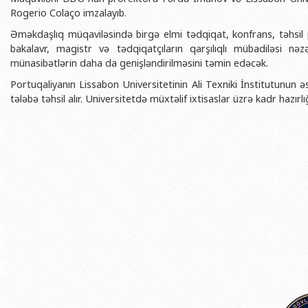
BDU-nun məzunları
İnsan resursları və hüquq şöbəsi
Geologiya fakültəsi
Rogerio Colaço imzalayıb.
Azərbay
Fəxri doktorlarımız
Sənədlər və Müraciətlərlə iş şöbəs
Filologiya fakültəsi
Əməkdaşlıq müqaviləsində birgə elmi tədqiqat, konfrans, təhsil pr
Azərbay
bakalavr, magistr və tədqiqatçıların qarşılıqlı mübadiləsi nəz
Şəxsi
BDU-da təhsil
Maliyyə və təminat Departamenti
Tarix fakültəsi
münasibətlərin daha da genişləndirilməsini təmin edəcək.
Azərbay
BDU-da tədris olunan ixtisaslar
Keyfiyyətin təminatı, monitorinq 
Beynəlxalq münasibət
Portuqaliyanın Lissabon Universitetinin Ali Texniki İnstitutunun ə
Azərbay
tələbə təhsil alır. Universitetdə müxtəlif ixtisaslar üzrə kadr hazırlığ
Universitet tarixinin ən mühüm hadisələri
Psixoloji Yardım Sektoru
Hüquq fakültəsi
Publik 
Mədəniyyət-yaradıcılıq Mərkəzi
Jurnalistika fakültəsi
İdman-sağlamlıq Mərkəzi
İnformasiya və sənə
BDU-nun Nəşr Evi
Şərqşünasliq fakültə
Sosial elmlər və psix