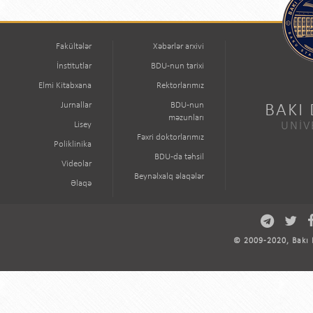
Fakültələr
Xəbərlər arxivi
İnstitutlar
BDU-nun tarixi
Elmi Kitabxana
Rektorlarımız
Jurnallar
BDU-nun
BAKI
məzunları
Lisey
UNİV
Fəxri doktorlarımız
Poliklinika
BDU-da təhsil
Videolar
Beynəlxalq əlaqələr
Əlaqə
© 2009-2020, Bakı D