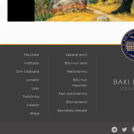
Fakültələr
Xəbərlər arxivi
İnstitutlar
BDU-nun tarixi
Elmi Kitabxana
Rektorlarımız
Jurnallar
BDU-nun
BAKI
məzunları
Lisey
UNİV
Fəxri doktorlarımız
Poliklinika
BDU-da təhsil
Videolar
Beynəlxalq əlaqələr
Əlaqə