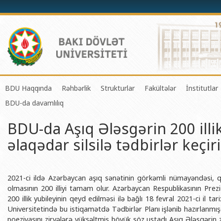
BDU Haqqında
Rəhbərlik
Strukturlar
Fakültələr
İnstitutlar
BDU-da davamlılıq
BDU-nun tarixi
Rektor
Tədrisin təşkili və idarə olunması 
Mexanika-riyaziyyat 
Fizika 
BDU-da Aşıq Ələsgərin 200 illik 
BDU-nun Missiya və Strateji inkişaf planı
Prorektorlar
Elmi fəaliyyətin təşkili və innovasi
Tətbiqi riyaziyyat və
Tətbiqi
əlaqədar silsilə tədbirlər keçir
BDU-nun İnkişaf Proqramı (2014-2020)
Elmi Şura
Informasiya Texnologiyaları Mərkə
Fizika fakültəsi
Konfuts
Akkreditasiya haqqında Sertifikat
Dekanlar
Beynəlxalq əlaqələr şöbəsi
Kimya fakültəsi
Azərbay
və Qeyr
BDU-nun üzv olduğu beynəlxalq təşkilatlar
Həmkarlar İttifaqı Komitəsi
Xarici tələbələrlə iş şöbəsi
Biologiya fakültəsi
2021-ci ildə Azərbaycan aşıq sənətinin görkəmli nümayəndəsi, 
Azərbay
olmasının 200 illiyi tamam olur. Azərbaycan Respublikasının Prez
BDU-nun qrant layihələri
Tədris Metodiki Şura
İctimaiyyətlə əlaqələr və informas
Ekologiya və torpaqş
200 illik yubileyinin qeyd edilməsi ilə bağlı 18 fevral 2021-ci il 
Azərbay
Universitetində bu istiqamətdə Tədbirlər Planı işlənib hazırlanmı
Rektorlarımız
Humanitar məsələlər və gənclər si
Coğrafiya fakültəsi
Biotexn
poeziyasını zirvələrə yüksəltmiş böyük söz ustadı Aşıq Ələsgərin z