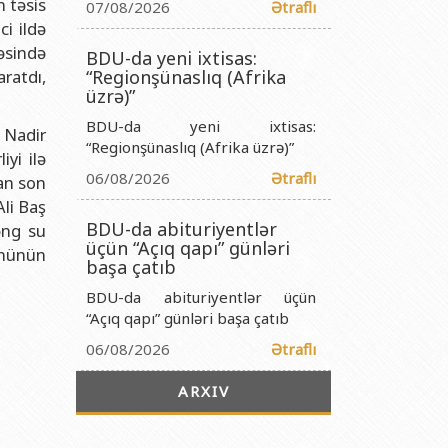
n təsis
titutu Publik Hüquqi Şəxsi
07/08/2026
Ətraflı
i ildə
 İnstitutu Publik Hüquqi Şəxsi
əsində
BDU-da yeni ixtisas:
titutu Publik Hüquqi Şəxsi
ratdı,
“Regionşünaslıq (Afrika
üzrə)”
r Biologiya İnstitutu Publik Hüquqi Şəxsi
BDU-da yeni ixtisas:
 Nadir
“Regionşünaslıq (Afrika üzrə)”
yi ilə
06/08/2026
Ətraflı
lan son
Ali Baş
BDU-da abituriyentlər
əng su
üçün “Açıq qapı” günləri
ününün
başa çatıb
BDU-da abituriyentlər üçün
“Açıq qapı” günləri başa çatıb
06/08/2026
Ətraflı
ARXIV