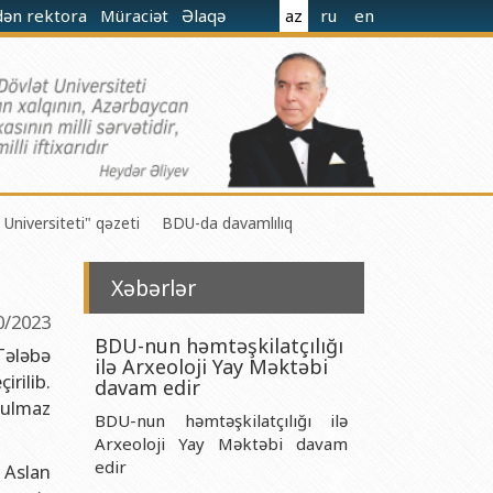
dən rektora
Müraciət
Əlaqə
az
ru
en
 Universiteti" qəzeti
BDU-da davamlılıq
Xəbərlər
0/2023
BDU-nun həmtəşkilatçılığı
Tələbə
ilə Arxeoloji Yay Məktəbi
rilib.
 M.Nağıyev adına Kataliz və Qeyri-üzvi Kimya İnstitutu
davam edir
dulmaz
BDU-nun həmtəşkilatçılığı ilə
t və Mexanika İnstitutu
Arxeoloji Yay Məktəbi davam
r Biologiya və Biotexnologiyalar İnstitutu
edir
 Aslan