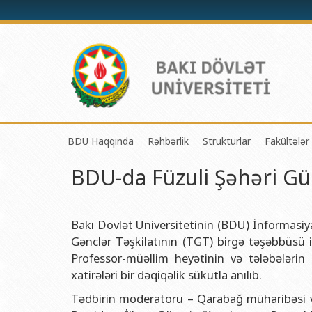
BDU Haqqında
Rəhbərlik
Strukturlar
Fakültələr
BDU-da Füzuli Şəhəri Gü
BDU-nun tarixi
Rektor
Tədrisin təşkili və i
Mexanik
BDU-nun Missiya və Strateji inkişaf planı
Prorektorlar
Elmi fəaliyyətin təşki
Tətbiqi
BDU-nun İnkişaf Proqramı (2014-2020)
Elmi Şura
Informasiya Texnolog
Fizika 
Bakı Dövlət Universitetinin (BDU) İnformasi
Gənclər Təşkilatının (TGT) birgə təşəbbüsü i
Akkreditasiya haqqında Sertifikat
Dekanlar
Beynəlxalq əlaqələr 
Kimya 
Professor-müəllim heyətinin və tələbələrin i
BDU-nun üzv olduğu beynəlxalq təşkilatlar
Həmkarlar İttifaqı Komitəsi
Xarici tələbələrlə iş 
Biologi
xatirələri bir dəqiqəlik sükutla anılıb.
BDU-nun qrant layihələri
Tədris Metodiki Şura
İctimaiyyətlə əlaqəl
Ekologi
Tədbirin moderatoru – Qarabağ müharibəsi ve