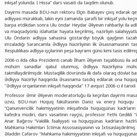
inkişaf yolunda. I Hissə” dərs vəsaiti də təqdim olunub.
BDU-nun məzunları
İnsan resursları və hüquq şöbəsi
Geologiya fakültəsi
Azərbay
Dəyirmi masada BDU-nun rektoru Elçin Babayev çıxış edərək qey
Fəxri doktorlarımız
Sənədlər və Müraciətlərlə iş şöbəs
Filologiya fakültəsi
Azərbay
ədliyyəsi mürəkkəb, lakin eyni zamanda şərəfli bir inkişaf yolu keçm
Şəxsi
bərpa etdikdən sonra Ulu öndər Heydər Əliyevin rəhbərliyi ilə ədli
BDU-da təhsil
Maliyyə və təminat Departamenti
Tarix fakültəsi
və məqsədyönlü islahatlar həyata keçirilmiş, nazirliyin səlahiyyət
Azərbay
BDU-da tədris olunan ixtisaslar
Keyfiyyətin təminatı, monitorinq 
Beynəlxalq münasibət
Ulu Öndərin ədliyyə sahəsinə göstərdiyi böyük qayğının təzah
Azərbay
imzaladığı Sərəncamla Ədliyyə Nazirliyinin ilk Əsasnaməsinin t
Universitet tarixinin ən mühüm hadisələri
Psixoloji Yardım Sektoru
Hüquq fakültəsi
Publik 
Respublikası ədliyyə işçilərinin peşə bayramı günü kimi təsis edilmiş
Mədəniyyət-yaradıcılıq Mərkəzi
Jurnalistika fakültəsi
2006-cı ildə ölkə Prezidenti cənab İlham Əliyevin təşəbbüsü ilə ədliy
mühüm sənədlər qəbul olunmuş, Ədliyyə Nazirliyinə mühüm
İdman-sağlamlıq Mərkəzi
İnformasiya və sənə
təkmilləşdirilmişdir. Müstəqillik dövründə ilk dəfə olaraq dövlət başç
BDU-nun Nəşr Evi
Şərqşünasliq fakültə
Ədliyyə Nazirliyi haqqında Əsasnamə təsdiq edilərək ona hüquq
"Ədliyyə orqanlarının inkişafı haqqında" 17 avqust 2006-cı il tarixl
Sosial elmlər və psix
Professor Əmir Əliyevin moderatorluğu ilə keçirilən dəyirmi masad
üzvü, BDU-nun Hüquq fakültəsinin Dəniz və enerji hüququ
“Qanunvericilik hakimiyyətinin inkişafında hüquqşünas kadrların 
kafedra müdiri, dərs vəsaitinin rəyçisi, professor Fethi Gedikli “Əd
Anar Bağırov “Vəkillik fəaliyyəti və hüquqşünas kadrların haz
Məhkəmə Hakimləri İctimai Assosiasiyasının və İxtisaslaşdırılmış 
Ələddin Cəfərov “Məhkəmə hakimiyyətinin inkişafı və hüquqşüna