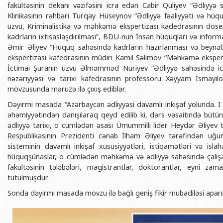
fakültəsinin dekanı vəzifəsini icra edən Cabir Quliyev “Ədliyyə s
Klinikasının rəhbəri Turqay Hüseynov “Ədliyyə fəaliyyəti və hüq
üzvü, Kriminalistika və məhkəmə ekspertizası kadedrasının dos
kadrların ixtisaslaşdırılması”, BDU-nun İnsan hüquqları və info
Əmir Əliyev “Hüquq sahəsində kadrların hazırlanması və beynəl
ekspertizası kafedrasının müdiri Kamil Səlimov “Məhkəmə ekspertiz
İctimai Şuranın üzvü Əlməmməd Nuriyev “Ədliyyə sahəsində ict
nəzəriyyəsi və tarixi kafedrasının professoru Xəyyam İsmayılov 
mövzusunda məruzə ilə çıxış ediblər.
Dəyirmi masada “Azərbaycan ədliyyəsi davamlı inkişaf yolunda. I 
əhəmiyyətindən danışılaraq qeyd edilib ki, dərs vəsaitində bütü
ədliyyə tarixi, o cümlədən əsası Ümummilli lider Heydər Əliyev
Respublikasının Prezidenti cənab İlham Əliyev tərəfindən uğ
sisteminin davamlı inkişaf xüsusiyyətləri, istiqamətləri və islaha
hüquqşünaslar, o cümlədən məhkəmə və ədliyyə sahəsində çalış
fakültəsinin tələbələri, magistrantlar, doktorantlar, eyni z
tutulmuşdur.
Sonda dəyirmi masada mövzu ilə bağlı geniş fikir mübadiləsi aparıl