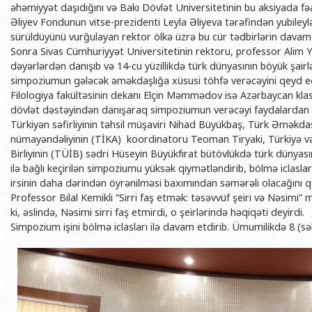
əhəmiyyət daşıdığını və Bakı Dövlət Universitetinin bu aksiyada fə
Əliyev Fondunun vitse-prezidenti Leyla Əliyeva tərəfindən yubileyl
sürüldüyünü vurğulayan rektor ölkə üzrə bu cür tədbirlərin dava
Sonra Sivas Cümhuriyyət Universitetinin rektoru, professor Alim Y
dəyərlərdən danışıb və 14-cu yüzillikdə türk dünyasının böyük şairlə
simpoziumun gələcək əməkdaşlığa xüsusi töhfə verəcəyini qeyd e
Filologiya fakültəsinin dekanı Elçin Məmmədov isə Azərbaycan klass
dövlət dəstəyindən danışaraq simpoziumun verəcəyi faydalardan 
Türkiyən səfirliyinin təhsil müşaviri Nihad Büyükbaş, Türk Əməkdaş
nümayəndəliyinin (TİKA) koordinatoru Teoman Tiryaki, Türkiyə və
Birliyinin (TÜİB) sədri Hüseyin Büyükfırat bütövlükdə türk dünyasın
ilə bağlı keçirilən simpoziumu yüksək qiymətləndirib, bölmə iclasl
irsinin daha dərindən öyrənilməsi baxımından səmərəli olacağını q
Professor Bilal Kemikli “Sirri faş etmək: təsəvvüf şeiri və Nəsimi” 
ki, əslində, Nəsimi sirri faş etmirdi, o şeirlərində həqiqəti deyirdi.
Simpozium işini bölmə iclasları ilə davam etdirib. Ümumilikdə 8 (s