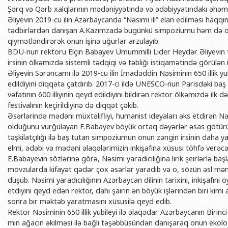
BDU-nun məzunları
İnsan resursları və hüquq şöbəsi
Geologiya fakültəsi
Şərq və Qərb xalqlarının mədəniyyətində və ədəbiyyatındakı əhəmi
Azərbay
Əliyevin 2019-cu ilin Azərbaycanda “Nəsimi ili” elan edilməsi haqq
Fəxri doktorlarımız
Sənədlər və Müraciətlərlə iş şöbəs
Filologiya fakültəsi
Azərbay
tədbirlərdən danışan A.Kazımzadə bugünkü simpoziumu həm də or
Şəxsi
qiymətləndirərək onun işinə uğurlar arzulayıb.
BDU-da təhsil
Maliyyə və təminat Departamenti
Tarix fakültəsi
BDU-nun rektoru Elçin Babayev Ümummilli Lider Heydər Əliyevin t
Azərbay
BDU-da tədris olunan ixtisaslar
Keyfiyyətin təminatı, monitorinq 
Beynəlxalq münasibət
irsinin ölkəmizdə sistemli tədqiqi və təbliği istiqamətində görülən
Azərbay
Əliyevin Sərəncamı ilə 2019-cu ilin İmadəddin Nəsiminin 650 illik yub
Universitet tarixinin ən mühüm hadisələri
Psixoloji Yardım Sektoru
Hüquq fakültəsi
Publik 
edildiyini diqqətə çatdırıb. 2017-ci ildə UNESCO-nun Parisdəki ba
Mədəniyyət-yaradıcılıq Mərkəzi
Jurnalistika fakültəsi
vəfatının 600 illiyinin qeyd edildiyini bildirən rektor ölkəmizdə ilk
festivalının keçirildiyinə də diqqət çəkib.
İdman-sağlamlıq Mərkəzi
İnformasiya və sənə
Əsərlərində mədəni müxtəlifliyi, humanist ideyaları əks etdirən Nə
olduğunu vurğulayan E.Babayev böyük ortaq dəyərlər əsas götürü
BDU-nun Nəşr Evi
Şərqşünasliq fakültə
təşkilatçılığı ilə baş tutan simpoziumun onun zəngin irsinin daha 
Sosial elmlər və psix
elmi, ədəbi və mədəni əlaqələrimizin inkişafına xüsusi töhfə verəc
E.Babayevin sözlərinə görə, Nəsimi yaradıcılığına lirik şeirlərlə baş
mövzularda kifayət qədər çox əsərlər yaradıb və o, sözün əsl mənas
düşüb. Nəsimi yaradıcılığının Azərbaycan dilinin tarixini, inkişaf
etdiyini qeyd edən rektor, dahi şairin ən böyük işlərindən biri ki
sonra bir məktəb yaratmasını xüsusilə qeyd edib.
Rektor Nəsiminin 650 illik yubileyi ilə əlaqədar Azərbaycanın Birin
min ağacın əkilməsi ilə bağlı təşəbbüsündən danışaraq onun ekoloj