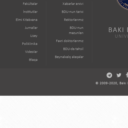
Fakültələr
Xəbərlər arxivi
İnstitutlar
BDU-nun tarixi
Elmi Kitabxana
Rektorlarımız
Jurnallar
BDU-nun
BAKI
məzunları
Lisey
UNİV
Fəxri doktorlarımız
Poliklinika
BDU-da təhsil
Videolar
Beynəlxalq əlaqələr
Əlaqə
© 2009-2020, Bakı D