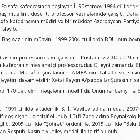
n Fəlsəfə kafedrasında başlayan İ. Rüstəmov 1984-cü ilədək
aş müəllim, dosent, professor vəzifələrində çalışıb. Daha
fə kafedrasının müdiri və bir müddət Azərbaycan Partiya 
işləyib.
 Baş nazirinin müavini, 1999-2004-cü illərdə BDU-nun beyn
drasının professoru kimi çalışan İ. Rüstəmov 2004-2019-cu 
ən kafedranın məsləhətçi professorudur. O, eyni zamanda 
utunda Müdafiə şuralarının, AMEA-nın Fəlsəfə və Sosio
yyətini davam etdirir. Xətai Rayon Ağsaqqallar Şurasının səd
, 170-dək elmi məqalənin müəllifidir. Onun rəhbərliyi ilə 
b. 1991-ci ildə akademik S. İ. Vavilov adına medal, 2007-c
i” döş nişanı ilə təltif olunub. Lütfi Zadə adına Beynəlxalq
ilib. 2009-cu ildə “Şöhrət” ordeni ilə, 2019-cu ildə “Bakı 
can Respublikasının yubiley medalı ilə təltif olunub.