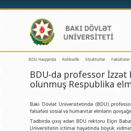
BDU Haqqında
Rəhbərlik
Strukturlar
Fakültələr
BDU-da professor İzzət 
BDU-nun tarixi
Rektor
Tədrisin təşkili və i
Mexanik
olunmuş Respublika elm
BDU-nun Missiya və Strateji inkişaf planı
Prorektorlar
Elmi fəaliyyətin təşki
Tətbiqi
BDU-nun İnkişaf Proqramı (2014-2020)
Elmi Şura
Informasiya Texnolog
Fizika 
Akkreditasiya haqqında Sertifikat
Dekanlar
Beynəlxalq əlaqələr 
Kimya 
Bakı Dövlət Universitetində (BDU) professo
fəlsəfəsi sosial və humanitar elmlərin qovşağ
BDU-nun üzv olduğu beynəlxalq təşkilatlar
Həmkarlar İttifaqı Komitəsi
Xarici tələbələrlə iş 
Biologi
Tədbirdə çıxış edən BDU rektoru Elçin Baba
BDU-nun qrant layihələri
Tədris Metodiki Şura
İctimaiyyətlə əlaqəl
Ekologi
Universitetin ictimai həyatında böyük xidmə