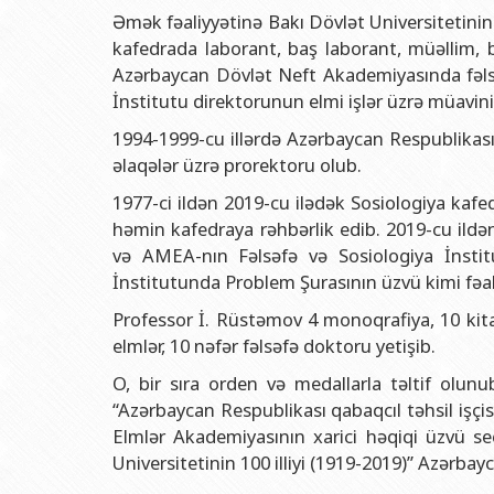
Əmək fəaliyyətinə Bakı Dövlət Universitetini
kafedrada laborant, baş laborant, müəllim, b
Azərbaycan Dövlət Neft Akademiyasında fəlsə
İnstitutu direktorunun elmi işlər üzrə müavini 
1994-1999-cu illərdə Azərbaycan Respublikası
əlaqələr üzrə prorektoru olub.
1977-ci ildən 2019-cu ilədək Sosiologiya kafe
həmin kafedraya rəhbərlik edib. 2019-cu ild
və AMEA-nın Fəlsəfə və Sosiologiya İnstit
İnstitutunda Problem Şurasının üzvü kimi fəali
Professor İ. Rüstəmov 4 monoqrafiya, 10 kitab
elmlər, 10 nəfər fəlsəfə doktoru yetişib.
O, bir sıra orden və medallarla təltif olunu
“Azərbaycan Respublikası qabaqcıl təhsil işçis
Elmlər Akademiyasının xarici həqiqi üzvü seç
Universitetinin 100 illiyi (1919-2019)” Azərbay