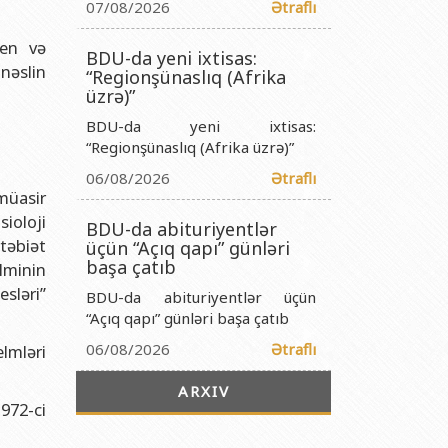
titutu Publik Hüquqi Şəxsi
07/08/2026
Ətraflı
 İnstitutu Publik Hüquqi Şəxsi
den və
BDU-da yeni ixtisas:
nəslin
titutu Publik Hüquqi Şəxsi
“Regionşünaslıq (Afrika
üzrə)”
r Biologiya İnstitutu Publik Hüquqi Şəxsi
BDU-da yeni ixtisas:
“Regionşünaslıq (Afrika üzrə)”
06/08/2026
Ətraflı
müasir
ioloji
BDU-da abituriyentlər
təbiət
üçün “Açıq qapı” günləri
başa çatıb
lminin
esləri”
BDU-da abituriyentlər üçün
“Açıq qapı” günləri başa çatıb
06/08/2026
Ətraflı
lmləri
ARXIV
1972-ci