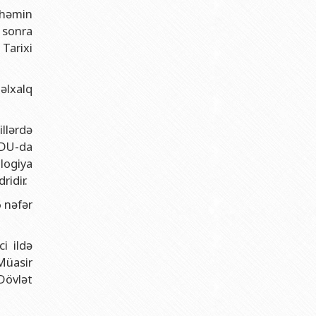
 həmin
 sonra
Tarixi
əlxalq
illərdə
BDU-da
logiya
ridir.
6 nəfər
i ildə
 Müasir
Dövlət