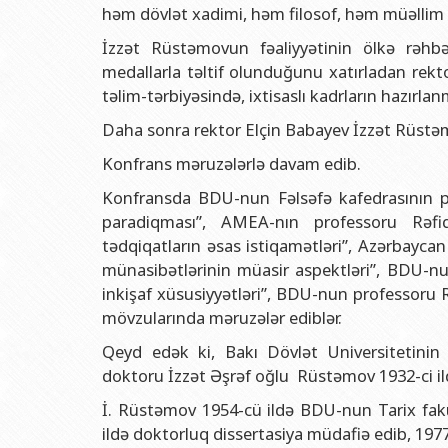
Rektorlarımız
Humanitar məsələlər 
Coğrafi
həm dövlət xadimi, həm filosof, həm müəllim k
BDU-nun məzunları
İnsan resursları və 
Geologi
İzzət Rüstəmovun fəaliyyətinin ölkə rəhbər
medallarla təltif olunduğunu xatırladan rek
Fəxri doktorlarımız
Sənədlər və Müraciətl
Filolog
təlim-tərbiyəsində, ixtisaslı kadrların hazırlan
BDU-da təhsil
Maliyyə və təminat 
Tarix f
Daha sonra rektor Elçin Babayev İzzət Rüstəmo
BDU-da tədris olunan ixtisaslar
Keyfiyyətin təminatı
Beynəlx
Konfrans məruzələrlə davam edib.
Universitet tarixinin ən mühüm hadisələri
Psixoloji Yardım Sek
Hüquq 
Konfransda BDU-nun Fəlsəfə kafedrasının p
Mədəniyyət-yaradıcıl
Jurnali
paradiqması”, AMEA-nın professoru Rəfiq
İdman-sağlamlıq Mə
İnform
tədqiqatların əsas istiqamətləri”, Azərbayca
münasibətlərinin müasir aspektləri”, BDU-n
BDU-nun Nəşr Evi
Şərqşün
inkişaf xüsusiyyətləri”, BDU-nun professoru R
Sosial 
mövzularında məruzələr ediblər.
Qeyd edək ki, Bakı Dövlət Universitetinin S
doktoru İzzət Əşrəf oğlu Rüstəmov 1932-ci 
İ. Rüstəmov 1954-cü ildə BDU-nun Tarix fakült
ildə doktorluq dissertasiya müdafiə edib, 1977-