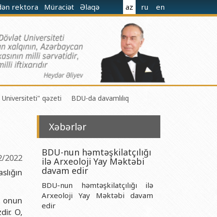
dən rektora
Müraciət
Əlaqə
az
ru
en
 Universiteti" qəzeti
BDU-da davamlılıq
Xəbərlər
BDU-nun həmtəşkilatçılığı
2/2022
ilə Arxeoloji Yay Məktəbi
 M.Nağıyev adına Kataliz və Qeyri-üzvi Kimya İnstitutu
davam edir
slığın
BDU-nun həmtəşkilatçılığı ilə
t və Mexanika İnstitutu
Arxeoloji Yay Məktəbi davam
, onun
r Biologiya və Biotexnologiyalar İnstitutu
edir
ir. O,