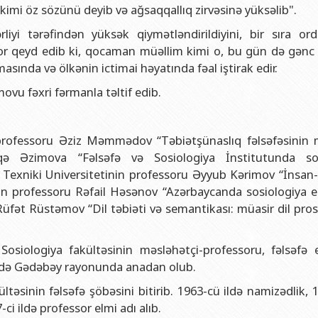
və gənclər siyasəti şöbəsi
ya fakültəsi
Azərbaycan Respublikasının Elm və Təhsil Nazirliyinin Fizika İns
imi öz sözünü deyib və ağsaqqallıq zirvəsinə yüksəlib".
hüquq şöbəsi
ya fakültəsi
Azərbaycan Respublikasının Elm və Təhsil Nazirliyinin Riyaziyyat
liyi tərəfindən yüksək qiymətləndirildiyini, bir sıra or
tor qeyd edib ki, qocaman müəllim kimi o, bu gün də gənc 
ərlə iş şöbəsi
iya fakültəsi
Azərbaycan Respublikasının Elm və Təhsil Nazirliyinin Kimya İns
masında və ölkənin ictimai həyatında fəal iştirak edir.
Departamenti
akültəsi
Azərbaycan Respublikasının Elm və Təhsil Nazirliyinin Molekulya
vu fəxri fərmanla təltif edib.
, monitorinq şöbəsi
alq münasibətlər və iqtisadiyyat fakültəsi
toru
fakültəsi
rofessoru Əziz Məmmədov “Təbiətşünaslıq fəlsəfəsinin 
ıq Mərkəzi
stika fakültəsi
ə Əzimova “Fəlsəfə və Sosiologiya İnstitutunda sos
rkəzi
asiya və sənəd menecmenti fakültəsi
n Texniki Universitetinin professoru Əyyub Kərimov “İnsan-
un professoru Rəfail Həsənov “Azərbaycanda sosiologiya e
asliq fakültəsi
üfət Rüstəmov “Dil təbiəti və semantikası: müasir dil pros
elmlər və psixologiya fakültəsi
osiologiya fakültəsinin məsləhətçi-professoru, fəlsəfə e
ildə Gədəbəy rayonunda anadan olub.
əsinin fəlsəfə şöbəsini bitirib. 1963-cü ildə namizədlik, 
ci ildə professor elmi adı alıb.