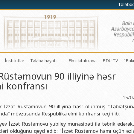
Tələbə
İnstitutlar
Tələbə həyatı
Elmi kitabxana
BDU TV
"Bakı
Rüstəmovun 90 illiyinə həsr
darə olunması Mərkəzi
a-riyaziyyat fakültəsi
Fizika problemləri Elmi-Tədqiqat İnstitutu
Gənc Alimlər Şurası
i konfransı
li və innovasiyalar Mərkəzi
 riyaziyyat və kibernetika fakültəsi
Tətbiqi riyaziyyat Elmi-Tədqiqat İnstitutu
Tələbə Həmkarlar İttifaqı Komitəsi
iyaları Mərkəzi
fakültəsi
Konfutsi İnstitutu
Tələbə Gənclər Təşkilatı
15/0
şöbəsi
fakültəsi
Azərbaycan Respublikasının Elm və Təhsil Nazirliyinin akademik
SABAH qrupları haqqında
r İzzət Rüstəmovun 90 illiyinə həsr olunmuş "Təbiətşüna
ında" mövzusunda Respublika elmi konfransı keçirilib.
şöbəsi
ya fakültəsi
Azərbaycan Respublikasının Elm və Təhsil Nazirliyinin Riyaziyya
yev İzzət Rüstəmovu yubiley münasibəti ilə təbrik edərək
ər və informasiya şöbəsi
ya və torpaqşünaslıq fakültəsi
Azərbaycan Respublikasının Elm və Təhsil Nazirliyinin Molekulya
tləri olduğunu qeyd edib: "İzzət Rüstəmov hamı üçün əzizd