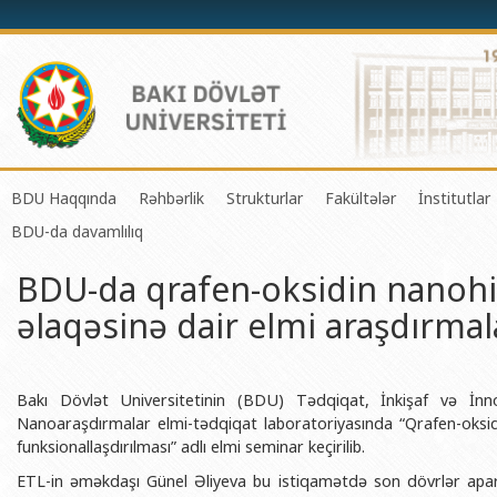
BDU Haqqında
Rəhbərlik
Strukturlar
Fakültələr
İnstitutlar
BDU-da davamlılıq
BDU-nun tarixi
Rektor
Tədrisin təşkili və idarə olunması 
Mexanika-riyaziyyat 
Fizika 
BDU-da qrafen-oksidin nanohi
BDU-nun Missiya və Strateji inkişaf planı
Prorektorlar
Elmi fəaliyyətin təşkili və innovasi
Tətbiqi riyaziyyat və
Tətbiqi
əlaqəsinə dair elmi araşdırmala
BDU-nun İnkişaf Proqramı (2014-2020)
Elmi Şura
Informasiya Texnologiyaları Mərkə
Fizika fakültəsi
Konfuts
Akkreditasiya haqqında Sertifikat
Dekanlar
Beynəlxalq əlaqələr şöbəsi
Kimya fakültəsi
Azərbay
və Qeyr
BDU-nun üzv olduğu beynəlxalq təşkilatlar
Həmkarlar İttifaqı Komitəsi
Xarici tələbələrlə iş şöbəsi
Biologiya fakültəsi
Bakı Dövlət Universitetinin (BDU) Tədqiqat, İnkişaf və İnn
Azərbay
Nanoaraşdırmalar elmi-tədqiqat laboratoriyasında “Qrafen-oksidi
BDU-nun qrant layihələri
Tədris Metodiki Şura
İctimaiyyətlə əlaqələr və informas
Ekologiya və torpaqş
funksionallaşdırılması” adlı elmi seminar keçirilib.
Azərbay
Rektorlarımız
Humanitar məsələlər və gənclər si
Coğrafiya fakültəsi
ETL-in əməkdaşı Günel Əliyeva bu istiqamətdə son dövrlər aparıl
Biotexn