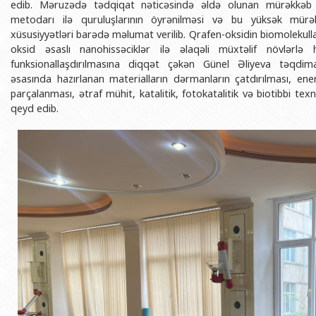
edib. Məruzədə tədqiqat nəticəsində əldə olunan mürəkkəb stru
BDU-nun məzunları
İnsan resursları və hüquq şöbəsi
Geologiya fakültəsi
Azərbay
metodarı ilə quruluşlarının öyrənilməsi və bu yüksək mürək
Fəxri doktorlarımız
Sənədlər və Müraciətlərlə iş şöbəs
Filologiya fakültəsi
xüsusiyyətləri barədə məlumat verilib. Qrafen-oksidin biomolekulla
Azərbay
oksid əsaslı nanohissəciklər ilə əlaqəli müxtəlif növlərl
Şəxsi
BDU-da təhsil
Maliyyə və təminat Departamenti
Tarix fakültəsi
funksionallaşdırılmasına diqqət çəkən Günel Əliyeva təqdima
Azərbay
əsasında hazırlanan materialların dərmanların çatdırılması, ener
BDU-da tədris olunan ixtisaslar
Keyfiyyətin təminatı, monitorinq 
Beynəlxalq münasibət
parçalanması, ətraf mühit, katalitik, fotokatalitik və biotibbi t
Azərbay
Universitet tarixinin ən mühüm hadisələri
Psixoloji Yardım Sektoru
Hüquq fakültəsi
qeyd edib.
Publik 
Mədəniyyət-yaradıcılıq Mərkəzi
Jurnalistika fakültəsi
İdman-sağlamlıq Mərkəzi
İnformasiya və sənə
BDU-nun Nəşr Evi
Şərqşünasliq fakültə
Sosial elmlər və psix