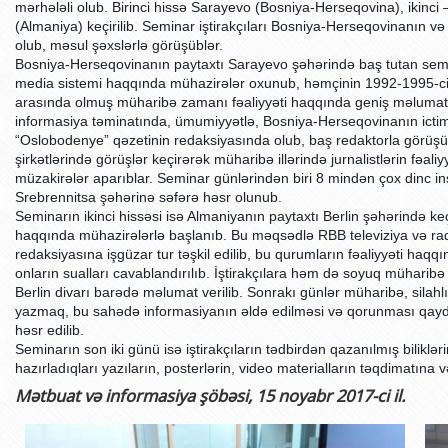
mərhələli olub. Birinci hissə Sarayevo (Bosniya-Herseqovina), ikinci 
BDU-nun məzunları
İnsan resursları və hüquq şöbəsi
Geologiya fakültəsi
Azərbay
(Almaniya) keçirilib. Seminar iştirakçıları Bosniya-Herseqovinanın 
olub, məsul şəxslərlə görüşüblər.
Fəxri doktorlarımız
Sənədlər və Müraciətlərlə iş şöbəs
Filologiya fakültəsi
Azərbay
Bosniya-Herseqovinanın paytaxtı Sarayevo şəhərində baş tutan semina
Şəxsi
BDU-da təhsil
Maliyyə və təminat Departamenti
Tarix fakültəsi
media sistemi haqqında mühazirələr oxunub, həmçinin 1992-1995-ci i
arasında olmuş müharibə zamanı fəaliyyəti haqqında geniş məlumat 
Azərbay
BDU-da tədris olunan ixtisaslar
Keyfiyyətin təminatı, monitorinq 
Beynəlxalq münasibət
informasiya təminatında, ümumiyyətlə, Bosniya-Herseqovinanın ictim
“Oslobodenye” qəzetinin redaksiyasında olub, baş redaktorla görüşüb,
Azərbay
Universitet tarixinin ən mühüm hadisələri
Psixoloji Yardım Sektoru
Hüquq fakültəsi
şirkətlərində görüşlər keçirərək müharibə illərində jurnalistlərin fəal
Publik 
müzakirələr aparıblar. Seminar günlərindən biri 8 mindən çox dinc ins
Mədəniyyət-yaradıcılıq Mərkəzi
Jurnalistika fakültəsi
Srebrennitsa şəhərinə səfərə həsr olunub.
Seminarın ikinci hissəsi isə Almaniyanın paytaxtı Berlin şəhərində ke
İdman-sağlamlıq Mərkəzi
İnformasiya və sənə
haqqında mühazirələrlə başlanıb. Bu məqsədlə RBB televiziya və radi
BDU-nun Nəşr Evi
Şərqşünasliq fakültə
redaksiyasına işgüzar tur təşkil edilib, bu qurumların fəaliyyəti haqqı
onların sualları cavablandırılıb. İştirakçılara həm də soyuq müharib
Sosial elmlər və psix
Berlin divarı barədə məlumat verilib. Sonrakı günlər müharibə, sila
yazmaq, bu sahədə informasiyanın əldə edilməsi və qorunması qaydal
həsr edilib.
Seminarın son iki günü isə iştirakçıların tədbirdən qazanılmış bilikləri
hazırladıqları yazıların, posterlərin, video materialların təqdimatına və
Mətbuat və informasiya şöbəsi, 15 noyabr 2017-ci il.