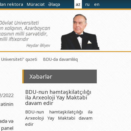
dən rektora
Müraciət
Əlaqə
az
ru
en
 Universiteti" qəzeti
BDU-da davamlılıq
Xəbərlər
BDU-nun həmtəşkilatçılığı
2/2022
ilə Arxeoloji Yay Məktəbi
 M.Nağıyev adına Kataliz və Qeyri-üzvi Kimya İnstitutu
davam edir
ətinin
BDU-nun həmtəşkilatçılığı ilə
t və Mexanika İnstitutu
Arxeoloji Yay Məktəbi davam
adə və
r Biologiya və Biotexnologiyalar İnstitutu
edir
 panel