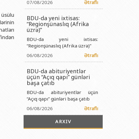
titutu Publik Hüquqi Şəxsi
07/08/2026
Ətraflı
 İnstitutu Publik Hüquqi Şəxsi
t üsülu
BDU-da yeni ixtisas:
ərinin
titutu Publik Hüquqi Şəxsi
“Regionşünaslıq (Afrika
atları
üzrə)”
r Biologiya İnstitutu Publik Hüquqi Şəxsi
findən
BDU-da yeni ixtisas:
“Regionşünaslıq (Afrika üzrə)”
06/08/2026
Ətraflı
BDU-da abituriyentlər
üçün “Açıq qapı” günləri
başa çatıb
BDU-da abituriyentlər üçün
“Açıq qapı” günləri başa çatıb
06/08/2026
Ətraflı
ARXIV