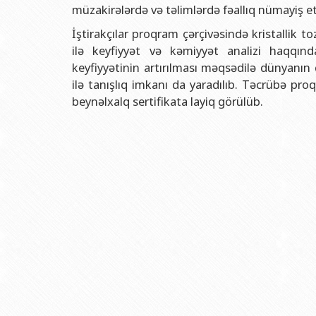
Rektorlarımız
Humanitar məsələlər 
Coğrafi
müzakirələrdə və təlimlərdə fəallıq nümayiş etd
BDU-nun məzunları
İnsan resursları və 
Geologi
İştirakçılar proqram çərçivəsində kristallik 
ilə keyfiyyət və kəmiyyət analizi haqqında
Fəxri doktorlarımız
Sənədlər və Müraciətl
Filolog
keyfiyyətinin artırılması məqsədilə dünyanın
BDU-da təhsil
Maliyyə və təminat 
Tarix f
ilə tanışlıq imkanı da yaradılıb. Təcrübə p
BDU-da tədris olunan ixtisaslar
Keyfiyyətin təminatı
Beynəlx
beynəlxalq sertifikata layiq görülüb.
Universitet tarixinin ən mühüm hadisələri
Psixoloji Yardım Sek
Hüquq 
Mədəniyyət-yaradıcıl
Jurnali
İdman-sağlamlıq Mə
İnform
BDU-nun Nəşr Evi
Şərqşün
Sosial 