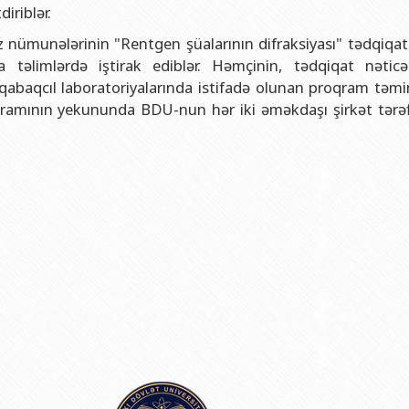
və gənclər siyasəti şöbəsi
ya fakültəsi
Azərbaycan Respublikasının Elm və Təhsil Nazirliyinin Fizika İns
iriblər.
hüquq şöbəsi
ya fakültəsi
Azərbaycan Respublikasının Elm və Təhsil Nazirliyinin Riyaziyyat
toz nümunələrinin "Rentgen şüalarının difraksiyası" tədqiqa
 təlimlərdə iştirak ediblər. Həmçinin, tədqiqat nəticəl
ərlə iş şöbəsi
iya fakültəsi
Azərbaycan Respublikasının Elm və Təhsil Nazirliyinin Kimya İns
 qabaqcıl laboratoriyalarında istifadə olunan proqram təmin
Departamenti
akültəsi
Azərbaycan Respublikasının Elm və Təhsil Nazirliyinin Molekulya
roqramının yekununda BDU-nun hər iki əməkdaşı şirkət tərə
, monitorinq şöbəsi
alq münasibətlər və iqtisadiyyat fakültəsi
toru
fakültəsi
ıq Mərkəzi
stika fakültəsi
rkəzi
asiya və sənəd menecmenti fakültəsi
asliq fakültəsi
elmlər və psixologiya fakültəsi