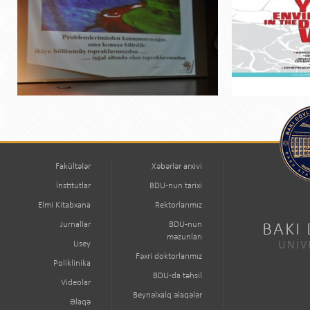
Fakültələr
Xəbərlər arxivi
İnstitutlar
BDU-nun tarixi
Elmi Kitabxana
Rektorlarımız
Jurnallar
BDU-nun
BAKI
məzunları
Lisey
UNİV
Fəxri doktorlarımız
Poliklinika
BDU-da təhsil
Videolar
Beynəlxalq əlaqələr
Əlaqə