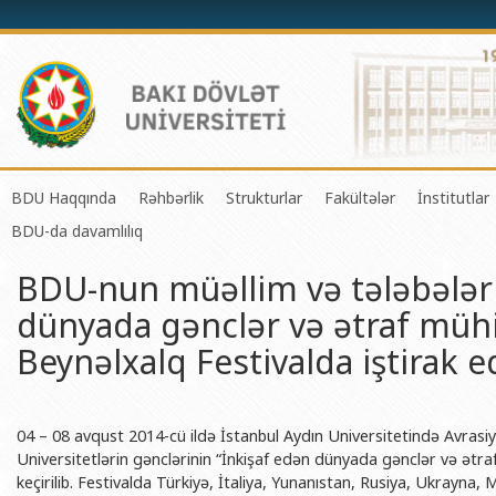
BDU Haqqında
Rəhbərlik
Strukturlar
Fakültələr
İnstitutlar
BDU-da davamlılıq
BDU-nun tarixi
Rektor
Tədrisin təşkili və idarə olunması 
Mexanika-riyaziyyat 
Fizika 
BDU-nun müəllim və tələbələri
BDU-nun Missiya və Strateji inkişaf planı
Prorektorlar
Elmi fəaliyyətin təşkili və innovasi
Tətbiqi riyaziyyat və
Tətbiqi
dünyada gənclər və ətraf müh
BDU-nun İnkişaf Proqramı (2014-2020)
Elmi Şura
Informasiya Texnologiyaları Mərkə
Fizika fakültəsi
Konfuts
Beynəlxalq Festivalda iştirak e
Akkreditasiya haqqında Sertifikat
Dekanlar
Beynəlxalq əlaqələr şöbəsi
Kimya fakültəsi
Azərbay
və Qeyr
BDU-nun üzv olduğu beynəlxalq təşkilatlar
Həmkarlar İttifaqı Komitəsi
Xarici tələbələrlə iş şöbəsi
Biologiya fakültəsi
Azərbay
04 – 08 avqust 2014-cü ildə İstanbul Aydın Universitetində Avrasiya
BDU-nun qrant layihələri
Tədris Metodiki Şura
İctimaiyyətlə əlaqələr və informas
Ekologiya və torpaqş
Azərbay
Universitetlərin gənclərinin “İnkişaf edən dünyada gənclər və ətr
Rektorlarımız
Humanitar məsələlər və gənclər si
Coğrafiya fakültəsi
Biotexn
keçirilib. Festivalda Türkiyə, İtaliya, Yunanıstan, Rusiya, Ukrayna