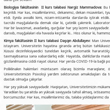
Biologiya fakültəsinin II kurs tələbəsi Nərgiz Məmmədova:
Bu b
keçirildi. Hər kəs, müəllimlərimiz, dekanımız, dekan müavinləri, tyu
etdi. Eynilə əvvəlki kimi, nizam-intizamla dərslərdə iştirak etdik. 
təcrübi məşğələlərdə demək olar ki, çətinlik çəkmirik. Laborator
Hər bir ləvazimat, avadanlıq, qurğular hər şey lazımi səviyyədədir. 
darıxıb, məşğələləri elə həvəslə keçirlər ki... Hiss olunur ki, hamımı
Kimya fakültəsinin II kurs tələbəsi Daşqın Abdullayev:
Mən Univer
istəyirəm. Universitetin həyətinə girəndə artıq bütün təhlükəsizl
Xüsusi dezinfeksiyaedici tuneldən keçirik, avtomatik hərarətö
taxmayıbsansa sənə xəbərdarlıq edir. Həyətdə, dəhlizlərdə mask
gözlənilməsinə ciddi riayət olunur. Hər yerdə COVID-19-la bağlı pos
Poliklinakın həkimləri müntəzəm olaraq bizimlə maraqlanır, ö
Universitetimizin Psixoloji yardım sektorunun əməkdaşları da te
dəstək olmağa çalışırlar.
Hər şey yüksək səviyyədədir. Həqiqətən, Universitetimizin mükəmm
Yaradılan bu şəraitdə ən yüksək səviyyədə təhsil almaq, ixtisasım
borcumuzdur. Hər kəs, müəllimlərimiz də, tələbə yoldaşlarımız da 