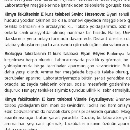
BDU-nun məzunları
İnsan resursları və hüquq şöbəsi
Geologiya fakültəsi
Laboratoriya məşğələlərində iştirak edən tələbələrlə görüşüb təəss
Azərbay
Fəxri doktorlarımız
Sənədlər və Müraciətlərlə iş şöbəs
Filologiya fakültəsi
Kimya fakültəsinin II kurs tələbəsi Sevinc Həsənova:
Əyani təhsil
Azərbay
hüdudu yoxdur. Qismən də olsa, ənənəvi qaydada məşğələlərə gəl
Şəxsi
BDU-da təhsil
Maliyyə və təminat Departamenti
Tarix fakültəsi
tezliklə bitməsini elə arzulayırıq ki... Tələbə yoldaşlarımızı, əz
Azərbay
onlarla canlı ünsiyyətdə olmaq inanılmaz bir hissdir. Elə bil, U
BDU-da tədris olunan ixtisaslar
Keyfiyyətin təminatı, monitorinq 
Beynəlxalq münasibət
dərslərimiz yenə onlayn formada davam edir. Distant dərslərə də
Azərbay
Universitet tarixinin ən mühüm hadisələri
Psixoloji Yardım Sektoru
Hüquq fakültəsi
tələbə yoldaşlarımı parta arxasında görmək üçün səbirsizlənirəm.
Publik 
Mədəniyyət-yaradıcılıq Mərkəzi
Jurnalistika fakültəsi
Biologiya fakültəsinin II kurs tələbəsi Elşən Əliyev:
Biokimya fən
keçirilməsi bərpa olundu. Laboratoriyada praktik iş görmək, bir 
İdman-sağlamlıq Mərkəzi
İnformasiya və sənə
yoldaşlarımızla birgə təcrübələr aparmaq çox sevindiricidir. Bü
daha yaxşı olardı. Amma hər məşğələdə beş-altı tələbə oluruq,
BDU-nun Nəşr Evi
Şərqşünasliq fakültə
təcrübələr aparırıq. Laboratoriyamızda bütün şərait yaradılsa d
Sosial elmlər və psix
otaqda az sayda tələbənin olması, sosial məsafənin gözlənilməsi
düşürük. Hər şey təhlükəsizliyimiz üçündür. Bilirik ki, səbr etməliyik.
Kimya fakültəsinin II kurs tələbəsi Vüsalə Feyzullayeva:
Ənənəvi
tələbə yoldaşlarım kimi məni də sevindirir. Tədris indi həm on
edir. Cədvəllərimiz də növbəli dərs prinsipi əsasında qurulub. Məş
aparılması üçün bütün şərait yaradılıb. Düzdür, bu laboratoriya t
amma hər şeyi canlı görmək, təcrübələri insanın özünün aparma
daha çox sevdim.