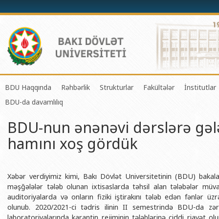
BDU Haqqında
Rəhbərlik
Strukturlar
Fakültələr
İnstitutlar
BDU-da davamlılıq
BDU-nun tarixi
Rektor
Tədrisin təşkili və idarə olunması 
Mexanika-riyaziyyat 
Fizika 
BDU-nun ənənəvi dərslərə gələ
BDU-nun Missiya və Strateji inkişaf planı
Prorektorlar
Elmi fəaliyyətin təşkili və innovasi
Tətbiqi riyaziyyat və
Tətbiqi
hamını xoş gördük
BDU-nun İnkişaf Proqramı (2014-2020)
Elmi Şura
Informasiya Texnologiyaları Mərkə
Fizika fakültəsi
Konfuts
Akkreditasiya haqqında Sertifikat
Dekanlar
Beynəlxalq əlaqələr şöbəsi
Kimya fakültəsi
Azərbay
və Qeyr
BDU-nun üzv olduğu beynəlxalq təşkilatlar
Həmkarlar İttifaqı Komitəsi
Xarici tələbələrlə iş şöbəsi
Biologiya fakültəsi
Xəbər verdiyimiz kimi, Bakı Dövlət Universitetinin (BDU) bakalav
Azərbay
məşğələlər tələb olunan ixtisaslarda təhsil alan tələbələr müva
BDU-nun qrant layihələri
Tədris Metodiki Şura
İctimaiyyətlə əlaqələr və informas
Ekologiya və torpaqş
auditoriyalarda və onların fiziki iştirakını tələb edən fənlər 
Azərbay
olunub. 2020/2021-ci tədris ilinin II semestrində BDU-da zər
Rektorlarımız
Humanitar məsələlər və gənclər si
Coğrafiya fakültəsi
Biotexn
laboratoriyalarında karantin rejiminin tələblərinə ciddi riayət ol