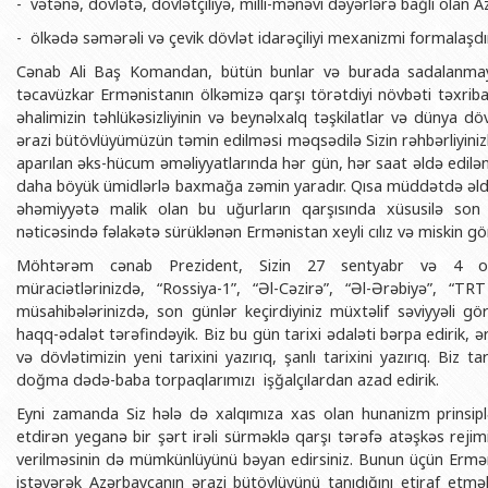
- vətənə, dövlətə, dövlətçiliyə, milli-mənəvi dəyərlərə bağlı olan 
- ölkədə səmərəli və çevik dövlət idarəçiliyi mexanizmi formalaşdır
Cənab Ali Baş Komandan, bütün bunlar və burada sadalanmayan
təcavüzkar Ermənistanın ölkəmizə qarşı törətdiyi növbəti təxribat
əhalimizin təhlükəsizliyinin və beynəlxalq təşkilatlar və dünya dö
ərazi bütövlüyümüzün təmin edilməsi məqsədilə Sizin rəhbərliyin
aparılan əks-hücum əməliyyatlarında hər gün, hər saat əldə edilən
daha böyük ümidlərlə baxmağa zəmin yaradır. Qısa müddətdə əl
əhəmiyyətə malik olan bu uğurların qarşısında xüsusilə son il
nəticəsində fəlakətə sürüklənən Ermənistan xeyli cılız və miskin gö
Möhtərəm cənab Prezident, Sizin 27 sentyabr və 4 oktya
müraciətlərinizdə, “Rossiya-1”, “Əl-Cəzirə”, “Əl-Ərəbiyə”, “TRT
müsahibələrinizdə, son günlər keçirdiyiniz müxtəlif səviyyəli gör
haqq-ədalət tərəfindəyik. Biz bu gün tarixi ədaləti bərpa edirik, 
və dövlətimizin yeni tarixini yazırıq, şanlı tarixini yazırıq. Biz ta
doğma dədə-baba torpaqlarımızı işğalçılardan azad edirik.
Eyni zamanda Siz hələ də xalqımıza xas olan hunanizm prinsiplə
etdirən yeganə bir şərt irəli sürməklə qarşı tərəfə atəşkəs reji
verilməsinin də mümkünlüyünü bəyan edirsiniz. Bunun üçün Ermən
istəyərək Azərbaycanın ərazi bütövlüyünü tanıdığını etiraf etməli