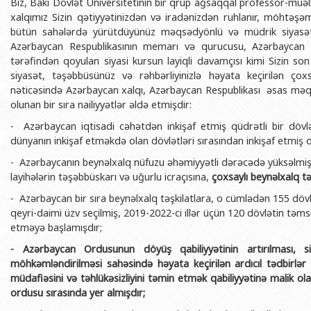
Biz, Bakı Dövlət Universitetinin bir qrup ağsaqqal professor-müəlli
BDU-nun məzunları
İnsan resursları və hüquq şöbəsi
Geologiya fakültəsi
Azərbay
xalqımız Sizin qətiyyətinizdən və iradənizdən ruhlanır, möhtəşəm 
bütün sahələrdə yürütdüyünüz məqsədyönlü və müdrik siyasətin
Fəxri doktorlarımız
Sənədlər və Müraciətlərlə iş şöbəs
Filologiya fakültəsi
Azərbay
Azərbaycan Respublikasının memarı və qurucusu, Azərbaycan 
Şəxsi
BDU-da təhsil
Maliyyə və təminat Departamenti
Tarix fakültəsi
tərəfindən qoyulan siyasi kursun layiqli davamçısı kimi Sizin son 
Azərbay
siyasət, təşəbbüsünüz və rəhbərliyinizlə həyata keçirilən çoxs
BDU-da tədris olunan ixtisaslar
Keyfiyyətin təminatı, monitorinq 
Beynəlxalq münasibət
nəticəsində Azərbaycan xalqı, Azərbaycan Respublikası əsas məqa
Azərbay
Universitet tarixinin ən mühüm hadisələri
Psixoloji Yardım Sektoru
Hüquq fakültəsi
olunan bir sıra nailiyyətlər əldə etmişdir:
Publik 
- Azərbaycan iqtisadi cəhətdən inkişaf etmiş qüdrətli bir dövl
Mədəniyyət-yaradıcılıq Mərkəzi
Jurnalistika fakültəsi
dünyanın inkişaf etməkdə olan dövlətləri sırasından inkişaf etmiş 
İdman-sağlamlıq Mərkəzi
İnformasiya və sənə
- Azərbaycanın beynəlxalq nüfuzu əhəmiyyətli dərəcədə yüksəlmiş
BDU-nun Nəşr Evi
Şərqşünasliq fakültə
layihələrin təşəbbüskarı və uğurlu icraçısına,
çoxsaylı beynəlxalq tə
- Azərbaycan bir sıra beynəlxalq təşkilatlara, o cümlədən 155 dövl
Sosial elmlər və psix
qeyri-daimi üzv seçilmiş, 2019-2022-ci illər üçün 120 dövlətin tə
etməyə başlamışdır;
-
Azərbaycan Ordusunun döyüş qabiliyyətinin artırılması, si
möhkəmləndirilməsi sahəsində həyata keçirilən ardıcıl tədbirlə
müdafiəsini və təhlükəsizliyini təmin etmək qabiliyyətinə malik o
ordusu sırasında yer almışdır;