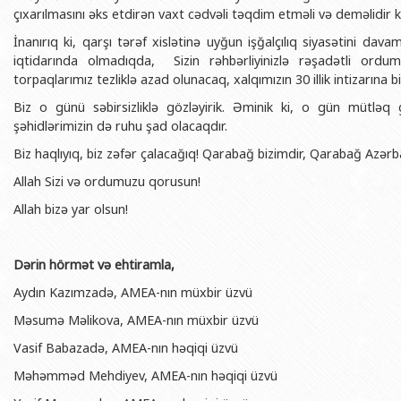
çıxarılmasını əks etdirən vaxt cədvəli təqdim etməli və deməlidir 
İnanırıq ki, qarşı tərəf xislətinə uyğun işğalçılıq siyasətini da
iqtidarında olmadıqda, Sizin rəhbərliyinizlə rəşadətli ordu
torpaqlarımız tezliklə azad olunacaq, xalqımızın 30 illik intizarına 
Biz o günü səbirsizliklə gözləyirik. Əminik ki, o gün mütləq
şəhidlərimizin də ruhu şad olacaqdır.
Biz haqlıyıq, biz zəfər çalacağıq! Qarabağ bizimdir, Qarabağ Azərb
Allah Sizi və ordumuzu qorusun!
Allah bizə yar olsun!
Dərin hörmət və ehtiramla,
Aydın Kazımzadə,
AMEA-nın müxbir üzvü
Məsumə Məlikova, AMEA-nın müxbir üzvü
Vasif Babazadə, AMEA-nın həqiqi üzvü
Məhəmməd Mehdiyev, AMEA-nın həqiqi üzvü