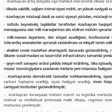
- Azərbaycan artıq dünyada sayı məhdud olan kosmik ölkələr sırası
-
ölkədə sabitlik, sağlam ictimai-siyasi mühit, ən yüksək səviyyəli xal
-
Azərbaycan müstəqil daxili və xarici siyasət yürüdən, müstəqil mö
-
nüfuzlu beynəlxalq təşkilatlar tərəfindən Azərbaycan həqiqət
münaqişəsinə dair milli maraqlarımızı əks etdirən mühüm qərarlar
-
milli-mənəvi dəyərlərin, dini etiqad azadlığının, konfessional 
tolerantlıq ənənələrinin qorunub saxlanılması və inkişafı təmin edil
-
əhalinin sosial müdafiəsi əhəmiyyətli dərəcədə gücləndirilmiş, re
ölkənin sosial-mədəni və təsərrüfat infrastrukturu tamamilə yenil
-
qeyri-neft sənayesi ardıcıl şəkildə inkişaf etdirilmiş, ölkə iqti
müasir texnologiyalara əsaslanan minlərlə yeni müəssisə fəaliyyət
-
Azərbaycanda demokratik təsisatlar möhkəmləndirilmiş, siyasi
sərbəst toplaşma azadlığı, siyasi fəaliyyət azadlığı,
insan hüqu
cəmiyyəti institutları gücləndirilmişdir;
- Azərbaycan Avrasiyada mühüm tranzit və logistika mərkəzlə
istehsal və intellektual potensiala malik ölkəyə, regionun ener
mərkəzinə çevrilmişdir;