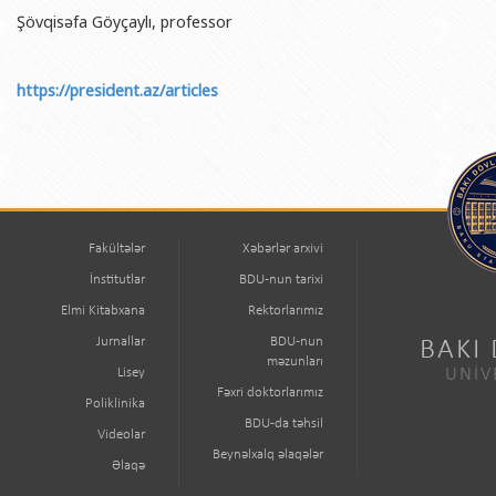
Şövqisəfa Göyçaylı, professor
https://president.az/articles
Fakültələr
Xəbərlər arxivi
İnstitutlar
BDU-nun tarixi
Elmi Kitabxana
Rektorlarımız
Jurnallar
BDU-nun
BAKI
məzunları
Lisey
UNİV
Fəxri doktorlarımız
Poliklinika
BDU-da təhsil
Videolar
Beynəlxalq əlaqələr
Əlaqə