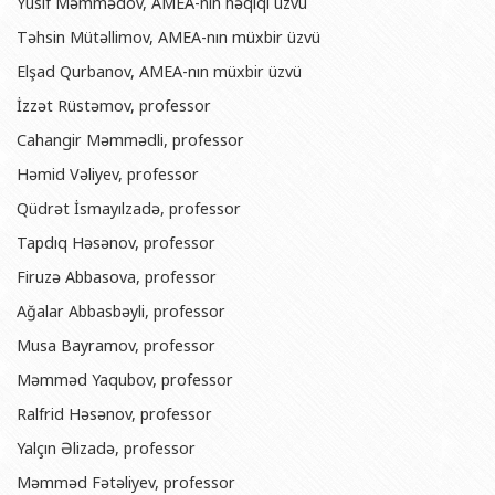
Yusif Məmmədov, AMEA-nın həqiqi üzvü
Təhsin Mütəllimov, AMEA-nın müxbir üzvü
Elşad Qurbanov, AMEA-nın müxbir üzvü
İzzət Rüstəmov, professor
Cahangir Məmmədli, professor
Həmid Vəliyev, professor
Qüdrət İsmayılzadə, professor
Tapdıq Həsənov, professor
Firuzə Abbasova, professor
Ağalar Abbasbəyli, professor
Musa Bayramov, professor
Məmməd Yaqubov, professor
Ralfrid Həsənov, professor
Yalçın Əlizadə, professor
Məmməd Fətəliyev, professor