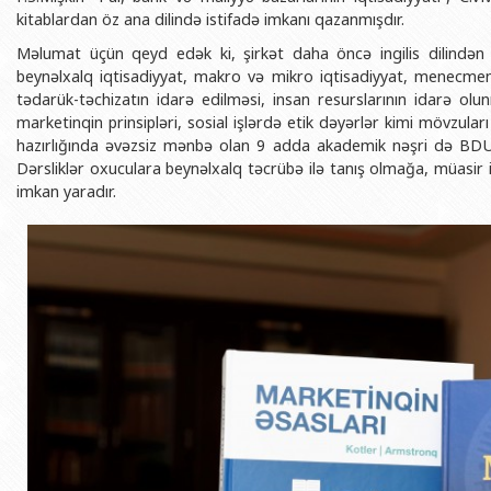
BDU-nun məzunları
İnsan resursları və hüquq şöbəsi
Geologiya fakültəsi
kitablardan öz ana dilində istifadə imkanı qazanmışdır.
Azərbay
Fəxri doktorlarımız
Sənədlər və Müraciətlərlə iş şöbəs
Filologiya fakültəsi
Məlumat üçün qeyd edək ki, şirkət daha öncə ingilis dilindən
Azərbay
beynəlxalq iqtisadiyyat, makro və mikro iqtisadiyyat, menecmenti
Şəxsi
BDU-da təhsil
Maliyyə və təminat Departamenti
Tarix fakültəsi
tədarük-təchizatın idarə edilməsi, insan resurslarının idarə ol
Azərbay
marketinqin prinsipləri, sosial işlərdə etik dəyərlər kimi mövzul
BDU-da tədris olunan ixtisaslar
Keyfiyyətin təminatı, monitorinq 
Beynəlxalq münasibət
hazırlığında əvəzsiz mənbə olan 9 adda akademik nəşri də BDU
Azərbay
Universitet tarixinin ən mühüm hadisələri
Psixoloji Yardım Sektoru
Hüquq fakültəsi
Dərsliklər oxuculara beynəlxalq təcrübə ilə tanış olmağa, müasir i
Publik 
imkan yaradır.
Mədəniyyət-yaradıcılıq Mərkəzi
Jurnalistika fakültəsi
İdman-sağlamlıq Mərkəzi
İnformasiya və sənə
BDU-nun Nəşr Evi
Şərqşünasliq fakültə
Sosial elmlər və psix