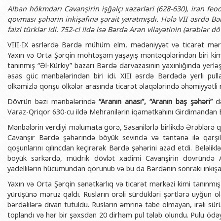
Alban hökmdarı Cavanşirin işğalçı xəzərləri (628-630), iran feo
qovması şəhərin inkişafına şərait yaratmışdı. Hələ VII əsrdə B
faizi türklər idi. 752-ci ildə isə Bərdə Aran vilayətinin (ərəblər
VIII-IX əsrlərdə Bərdə mühüm elm, mədəniyyət və ticarət mər
Yaxın və Orta Şərqin möhtəşəm yaşayış məntəqələrindən biri ki
tanınmış “Əl-Kürkiy” bazarı Bərdə darvazasının yaxınlığında yerlə
əsas güc mənbələrindən biri idi. XIII əsrdə Bərdədə yerli pull
ölkəmizlə qonşu ölkələr arasında ticarət əlaqələrində əhəmiyyətl
Dövrün bəzi mənbələrində
“Aranın anası”, “Aranın baş şəhəri”
d
Varaz-Qriqor 630-cu ildə Mehranilərin iqamətkahını Girdimandan
Mənbələrin verdiyi məlumata görə, Sasanilərlə birlikdə Ərəblərə 
Cavanşir Bərdə şəhərində böyük sevinclə və təntənə ilə qarşı
qoşunlarını qılıncdan keçirərək Bərdə şəhərini azad etdi. Beləli
böyük sərkərdə, müdrik dövlət xadimi Cavanşirin dövründə 
yadellilərin hücumundan qorunub və bu da Bərdənin sonrakı inkiş
Yaxın və Orta Şərqin sənətkarlıq və ticarət mərkəzi kimi tanınmış 
yürüşünə məruz qaldı. Rusların orəli sürdükləri şərtlərə uyğun 
bərdəlilərə divan tutuldu. Rusların əmrinə tabe olmayan, irəli sür
toplandı və hər bir şəxsdən 20 dirhəm pul tələb olundu. Pulu ödə