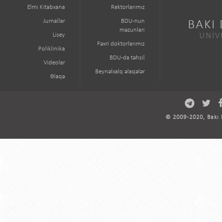
Elmi Kitabxana
Rektorlarımız
Jurnallar
BDU-nun
BAKI
məzunları
Lisey
UNİV
Fəxri doktorlarımız
Poliklinika
BDU-da təhsil
Videolar
Beynəlxalq əlaqələr
Əlaqə
© 2009-2020, Bakı D