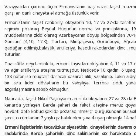
Vəziyyətdən çıxmaq üçün Ermənistanın baş naziri faşist məzmun
qarşı ən qanlı cinayətə əl atmağa üstünlük verir.
Ermənistanın faşist rəhbərliyi oktyabrın 10, 17 və 27-də tərəfl
rejimini pozaraq Beynəl Hüququn norma və prinsiplərinə, 19
müddəalarına zidd olaraq Azərbaycanın döyüş bölgəsindən 70-10
Gəncəni (4,10, 17.X), Tərtəri, Mingəçeviri, Goranboyu, Ağcabə
qadağan edilmiş,balastik, artilleriya, kasetli raketlərdən dinc , mül
tuturlar.
Təəssüflə qeyd edirik ki, erməni faşistləri oktyabrın 4, 11 və 17-
və ağır artilleriya atəşinə tutmuşdur. Nəticədə 10 qadın, 6 uşa
138 nəfər isə müxtəlif dərəcəli xəsarət alıb, yaralanıb. Lakin aidiy
bir sıra lider dövlətlərin bu vəhşiliyə, terrora ciddi yan
azğınlaşmasına səbəb olmuşdur.
Nəticədə, faşist Nikol Paşiniyanın əmri ilə oktyabrın 27 və 28-də
kənarda yerləşən Bərdə şəhəri də raket atəşinə məruz qoyara
növbəti dəfə kobud şəkildə pozaraq “smerç” qurğusundan buraxılmı
şəxs, o cümlədən 7 yaşlı qız həlak olmuş və 4 uşaq olmaqla 14 nəf
Erməni faşistlərinin təcavüzkar siyasətinin, cinayətlərinin davamı o
radələrində Bərdə şəhərinin dinc sakinlərinin sıx hərəkətdə 