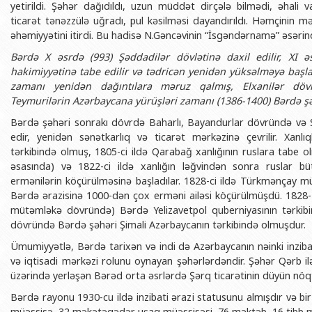
yetirildi. Şəhər dağıdıldı, uzun müddət dirçələ bilmədi, əhali v
ticarət tənəzzülə uğradı, pul kəsilməsi dayandırıldı. Həmçinin 
əhəmiyyətini itirdi. Bu hadisə N.Gəncəvinin “İsgəndərnamə” əsərində
Bərdə X əsrdə (993) Şəddadilər dövlətinə daxil edilir, XI əs
hakimiyyətinə tabe edilir və tədricən yenidən yüksəlməyə başlay
zamanı yenidən dağıntılara məruz qalmış, Elxanilər döv
Teymurilərin Azərbaycana yürüşləri zamanı (1386-1400) Bərdə şə
Bərdə şəhəri sonrakı dövrdə Baharlı, Bayandurlar dövründə və S
edir, yenidən sənətkarlıq və ticarət mərkəzinə çevrilir. Xan
tərkibində olmuş, 1805-ci ildə Qarabağ xanlığının ruslara tabe
əsasında) və 1822-ci ildə xanlığın ləğvindən sonra ruslar
ermənilərin köçürülməsinə başladılar. 1828-ci ildə Türkmənçay m
Bərdə ərazisinə 1000-dən çox erməni ailəsi köçürülmüşdü. 1828-
mütəmləkə dövründə) Bərdə Yelizavetpol quberniyasının tərkib
dövründə Bərdə şəhəri Şimali Azərbaycanın tərkibində olmuşdur.
Ümumiyyətlə, Bərdə tarixən və indi də Azərbaycanın nəinki inziba
və iqtisadi mərkəzi rolunu oynayan şəhərlərdəndir. Şəhər Qərb ilə
üzərində yerləşən Bərəd orta əsrlərdə Şərq ticarətinin düyün nöqtə
Bərdə rayonu 1930-cu ildə inzibati ərazi statusunu almışdır və bi
müəssisə, 32 məkətəqədər uşaq müəssisəsi, 76 məktəb, 16 tibb mü