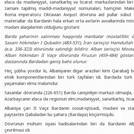
eləcə də mədəniyyət, sənətkarlıq və ticarət mərkəzlərindən biri 
BDU-nun məzunları
İnsan resursları və hüquq şöbəsi
Geologiya fakültəsi
Azərbay
zamanı tapılmış maddi-mədəniyyət nümunələri, həmçinin Makedo
Fəxri doktorlarımız
Sənədlər və Müraciətlərlə iş şöbəs
Filologiya fakültəsi
Roma imperatoru Oktavian Avqust dövrünə aid pullar sübut e
Azərbay
materiallar da Bərdənin hələ erkən orta əsrlərin əvvəllərində möv
Şəxsi
BDU-da təhsil
Maliyyə və təminat Departamenti
Tarix fakültəsi
mədəni əlaqələrinin olduğunu göstərir.
Azərbay
BDU-da tədris olunan ixtisaslar
Keyfiyyətin təminatı, monitorinq 
Beynəlxalq münasibət
Bərdə şəhərinin salınması haqqında mənbələr müxtəlifdir. Ər
Azərbay
Sasani hökmdarı I Qubadın (483-531), İran tarixçisi Həmdullah
Universitet tarixinin ən mühüm hadisələri
Psixoloji Yardım Sektoru
Hüquq fakültəsi
Publik 
(e.ə. 336-323) dövründə salındığı bildirir. Alban tarixçisi Mo
Mədəniyyət-yaradıcılıq Mərkəzi
Jurnalistika fakültəsi
Alban hökmdarı II Vaçe dövründə Firuzun (459-484) göstəriş
dastanında Bərdədən geniş bəhs olunur.
İdman-sağlamlıq Mərkəzi
İnformasiya və sənə
Heç şübhə yoxdur ki, Albaniyanın digər əraziləri kimi Qarabağ b
BDU-nun Nəşr Evi
Şərqşünasliq fakültə
etnik komponentlərindən biri türk tayfaları idi. Bərdədə türk et
yaşamaları elmə məlumdur.
Sosial elmlər və psix
Sasanilər dövründə (226-651) Bərdə canişinliyin mərkəzi olmaqla
Azərbaycanın eləcə də regionun elm,mədəniyyət, sənətkarlıq, ticar
Albaniya çarı II Vaçe Bərdənin sosial-iqtisadi, mədəni və sta
paytaxtını Qəbələdən bu şəhərə (Bərdəyə) köçürmüşdü.
Dövrünün mühüm siyasi hadisələrindən biri də Bərdənin Alb
çevrilməsi idi.