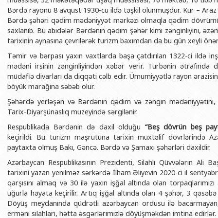
Bərdə rayonu 8 avqust 1930-cu ildə təşkil olunmuşdur. Kür – Araz o
Bərdə şəhəri qədim mədəniyyət mərkəzi olmaqla qədim dövrümüzə
saxlanıb. Bu abidələr Bərdənin qədim şəhər kimi zənginliyini, əzə
tarixinin aynasına çevrilərək turizm baxımdan da bu gün xeyli önə
Təmir və bərpası yaxın vaxtlarda başa çatdırılan 1322-ci ildə i
mədəni irsinin zənginliyindən xəbər verir. Türbənin ətrafında
müdafiə divarları da diqqəti cəlb edir. Ümumiyyətlə rayon ərazisindək
böyük marağına səbəb olur.
Şəhərdə yerləşən və Bərdənin qədim və zəngin mədəniyyətini, ta
Tarix-Diyarşünaslıq muzeyində sərgilənir.
Respublikada Bərdənin də daxil olduğu
“Beş dövrün beş payt
keçirildi. Bu turizm maşrutuna tarixin müxtəlif dövrlərində A
paytaxta olmuş Bakı, Gəncə. Bərdə və Şamaxı şəhərləri daxildir.
Azərbaycan Respublikasının Prezidenti, Silahlı Qüvvələrin Ali 
tarixini yazan yenilməz sərkərdə İlham Əliyevin 2020-ci il sentyabrı
qarşısını almaq və 30 ilə yaxın işğal altında olan torpaqlarımı
uğurla həyata keçirilir. Artıq işğal altında olan 4 şəhər, 3 qəsə
Döyüş meydanında qüdrətli azərbaycan ordusu ilə bacarmayan,
erməni silahları, hətta əsgərlərimizlə döyüşməkdən imtina edirlər.