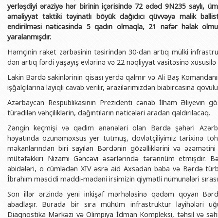
yerləşdiyi əraziyə hər birinin içərisində 72 ədəd 9N235 saylı, ü
əməliyyat taktiki təyinatlı böyük dağıdıcı qüvvəyə malik ballis
endirilməsi nəticəsində 5 qadın olmaqla, 21 nəfər həlak olm
yaralanmışdır.
Həmçinin raket zərbəsinin təsirindən 30-dan artıq mülki infrastr
dən artıq fərdi yaşayış evlərinə və 22 nəqliyyat vasitəsinə xüsusilə
Lakin Bərdə sakinlərinin qisası yerdə qalmır və Ali Baş Komandan
işğalçılarına layiqli cavab verilir, ərazilərimizdən biabırcasına qovulu
Azərbaycan Respublikasının Prezidenti cənab İlham Əliyevin g
türədilən vəhçiliklərin, dağıntıların nəticələri aradan qaldırılacaq.
Zəngin keçmişi və qədim ənənələri olan Bərdə şəhəri Azərbay
həyatında özünəməxsus yer tutmuş, dövlətçiliyimiz tarixinə töhf
məkanlarından biri sayılan Bərdənin gözəlliklərini və əzəmətin
mütəfəkkiri Nizami Gəncəvi əsərlərində tərənnüm etmişdir. Bə
abidələri, o cümlədən XIV əsrə aid Axsadan baba və Bərdə türbəl
İbrahim məscidi maddi-mədəni irsimizin qiymətli nümunələri sırası
Son illər ərzində yeni inkişaf mərhələsinə qədəm qoyan Bərdə
abadlaşır. Burada bir sıra mühüm infrastruktur layihələri uğ
Diaqnostika Mərkəzi və Olimpiya İdman Kompleksi, təhsil və səhiyy