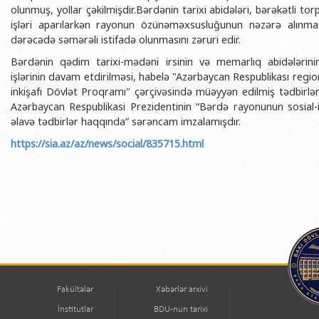
olunmuş, yollar çəkilmişdir.Bərdənin tarixi abidələri, bərəkətli torp
işləri aparılarkən rayonun özünəməxsusluğunun nəzərə alın
dərəcədə səmərəli istifadə olunmasını zəruri edir.
Bərdənin qədim tarixi-mədəni irsinin və memarlıq abidələrini
işlərinin davam etdirilməsi, habelə "Azərbaycan Respublikası region
inkişafı Dövlət Proqramı" çərçivəsində müəyyən edilmiş tədbirlər
Azərbaycan Respublikasi Prezidentinin “Bərdə rayonunun sosial-iqt
əlavə tədbirlər haqqında” sərəncam imzalamışdır.
https://sia.az/az/news/social/835715.html
Fakültələr
Xəbərlər arxivi
İnstitutlar
BDU-nun tarixi