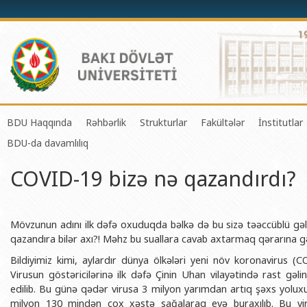
BDU Haqqında
Rəhbərlik
Strukturlar
Fakültələr
İnstitutlar
BDU-da davamlılıq
BDU-nun tarixi
Rektor
Tədrisin təşkili və idarə olunması 
Mexanika-riyaziyyat 
Fizika 
COVID-19 bizə nə qazandırdı?
BDU-nun Missiya və Strateji inkişaf planı
Prorektorlar
Elmi fəaliyyətin təşkili və innovasi
Tətbiqi riyaziyyat və
Tətbiqi
BDU-nun İnkişaf Proqramı (2014-2020)
Elmi Şura
Informasiya Texnologiyaları Mərkə
Fizika fakültəsi
Konfuts
Akkreditasiya haqqında Sertifikat
Dekanlar
Beynəlxalq əlaqələr şöbəsi
Kimya fakültəsi
Azərbay
Mövzunun adını ilk dəfə oxuduqda bəlkə də bu sizə təəccüblü gələ b
və Qeyr
qazandıra bilər axı?! Məhz bu suallara cavab axtarmaq qərarına g
BDU-nun üzv olduğu beynəlxalq təşkilatlar
Həmkarlar İttifaqı Komitəsi
Xarici tələbələrlə iş şöbəsi
Biologiya fakültəsi
Bildiyimiz kimi, aylardır dünya ölkələri yeni növ koronavirus (
Azərbay
BDU-nun qrant layihələri
Tədris Metodiki Şura
İctimaiyyətlə əlaqələr və informas
Ekologiya və torpaqş
Virusun göstəricilərinə ilk dəfə Çinin Uhan vilayətində rast gəl
Azərbay
edilib. Bu günə qədər virusa 3 milyon yarımdan artıq şəxs yoluxub
Rektorlarımız
Humanitar məsələlər və gənclər si
Coğrafiya fakültəsi
Biotexn
milyon 130 mindən çox xəstə sağalaraq evə buraxılıb. Bu vi