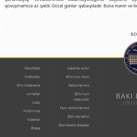
qovuşmamıza az qaldı. Gözəl günlər qabaqdadır. Buna inanın və bu 
BDU
Fakültələr
Xəbərlər arxivi
İnstitutlar
BDU-nun tarixi
Elmi Kitabxana
Rektorlarımız
Jurnallar
BDU-nun
BAKI
məzunları
Lisey
UNİV
Fəxri doktorlarımız
Poliklinika
BDU-da təhsil
Videolar
Beynəlxalq əlaqələr
Əlaqə