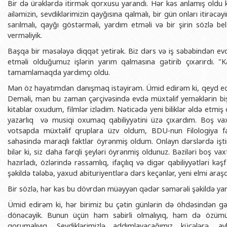
Bir də ürəklərdə itirmək qorxusu yarandı. Hər kəs anlamış oldu 
ailəmizin, sevdiklərimizin qayğısına qalmalı, bir gün onları itirəc
sarılmalı, qayğı göstərməli, yardım etməli və bir şirin sözlə be
verməliyik.
Başqa bir məsələyə diqqət yetirək. Biz dərs və iş səbəbindən ev
etməli olduğumuz işlərin yarım qalmasına gətirib çıxarırdı. "Ka
tamamlamaqda yardımçı oldu.
Mən öz həyatımdan danışmaq istəyirəm. Ümid edirəm ki, qeyd edəc
Deməli, mən bu zaman çərçivəsində evdə müxtəlif yeməklərin biş
kitablar oxudum, filmlər izlədim. Nəticədə yeni biliklər əldə etm
yazarlıq və musiqi oxumaq qabiliyyətini üzə çıxardım. Boş vax
votsapda müxtəlif qruplara üzv oldum, BDU-nun Filologiya fak
sahəsində maraqlı faktlar öyrənmiş oldum. Onlayn dərslərdə işt
bilər ki, siz daha fərqli şeyləri öyrənmiş oldunuz. Bəziləri boş va
hazırladı, özlərində rəssamlıq, ifaçılıq və digər qabiliyyətləri kə
şəkildə tələbə, yaxud abituriyentlərə dərs keçənlər, yeni elmi ara
Bir sözlə, hər kəs bu dövrdən müəyyən qədər səmərəli şəkildə yar
Ümid edirəm ki, hər birimiz bu çətin günlərin də öhdəsindən gəl
dönəcəyik. Bunun üçün həm səbirli olmalıyıq, həm də özü
qorumalıyıq. Sevdiklərimizlə addımlayacağımız küçələrə, ay