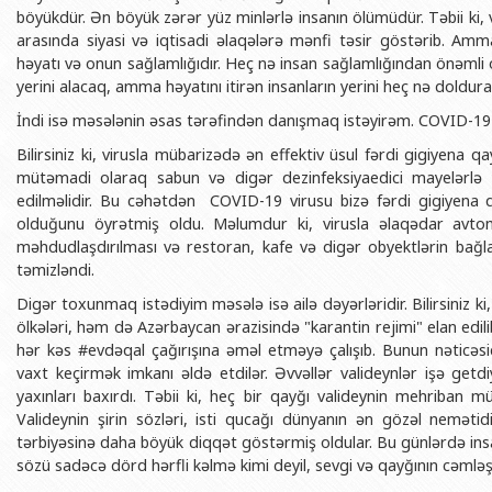
BDU-nun məzunları
İnsan resursları və hüquq şöbəsi
Geologiya fakültəsi
böyükdür. Ən böyük zərər yüz minlərlə insanın ölümüdür. Təbii ki, 
Azərbay
arasında siyasi və iqtisadi əlaqələrə mənfi təsir göstərib. Amm
Fəxri doktorlarımız
Sənədlər və Müraciətlərlə iş şöbəs
Filologiya fakültəsi
Azərbay
həyatı və onun sağlamlığıdır. Heç nə insan sağlamlığından önəmli 
Şəxsi
yerini alacaq, amma həyatını itirən insanların yerini heç nə doldur
BDU-da təhsil
Maliyyə və təminat Departamenti
Tarix fakültəsi
Azərbay
İndi isə məsələnin əsas tərəfindən danışmaq istəyirəm. COVID-19
BDU-da tədris olunan ixtisaslar
Keyfiyyətin təminatı, monitorinq 
Beynəlxalq münasibət
Bilirsiniz ki, virusla mübarizədə ən effektiv üsul fərdi gigiyena 
Azərbay
Universitet tarixinin ən mühüm hadisələri
Psixoloji Yardım Sektoru
Hüquq fakültəsi
mütəmadi olaraq sabun və digər dezinfeksiyaedici mayelərlə y
Publik 
edilməlidir. Bu cəhətdən COVID-19 virusu bizə fərdi gigiyena
Mədəniyyət-yaradıcılıq Mərkəzi
Jurnalistika fakültəsi
olduğunu öyrətmiş oldu. Məlumdur ki, virusla əlaqədar avto
İdman-sağlamlıq Mərkəzi
İnformasiya və sənə
məhdudlaşdırılması və restoran, kafe və digər obyektlərin bağl
təmizləndi.
BDU-nun Nəşr Evi
Şərqşünasliq fakültə
Digər toxunmaq istədiyim məsələ isə ailə dəyərləridir. Bilirsiniz ki
Sosial elmlər və psix
ölkələri, həm də Azərbaycan ərazisində "karantin rejimi" elan edili
hər kəs #evdəqal çağırışına əməl etməyə çalışıb. Bunun nəticəsidi
vaxt keçirmək imkanı əldə etdilər. Əvvəllər valideynlər işə getdi
yaxınları baxırdı. Təbii ki, heç bir qayğı valideynin mehriban m
Valideynin şirin sözləri, isti qucağı dünyanın ən gözəl nemətidir.
tərbiyəsinə daha böyük diqqət göstərmiş oldular. Bu günlərdə insa
sözü sadəcə dörd hərfli kəlmə kimi deyil, sevgi və qayğının cəmləşd