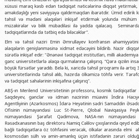
xüsusi maraq kəsb edən tədqiqat nəticələrinə diqqət yetirmək,
əməkdaşlığı yeni səviyyəyə qaldırmaqdan ibarətdir. Ümid edirik k
təhsil və mədəni əlaqələri inkişaf etdirmək yolunda mühüm 
müzakirələr və bilik mübadiləsi ilə yadda qalacaq. Seminarda
tədqiqatlarında da tətbiq edə biləcəklər”.
Elm və təhsil naziri Emin Əmrullayev konfransın əhəmiyyətini
əlaqələrin genişlənməsinə xidmət edəcəyini bildirib. Nazir diqqət
sürətlə inkişaf edir: "Ənənəvi tədqiqat institutları, milli akademiy
gənc universitetlərlə əlaqə qurmalarına çalışırıq. “Qara qızılın ins
böyük fürsətlər yaradıb. Belə ki, xaricdə təhsil proqramı ilə artı
universitetlərində təhsil alıb, hazırda ölkəmizə töhfə verir. Tərəfda
və tədqiqat sahələrinin inkişafına çalışırıq".
ABŞ-ın Merilend Universitetinin professoru, kosmik tədqiqatla
Saqdeyev, gənclər və idman nazirinin müavini İndira Hacıy
Agentliyinin (Azərkosmos) İdarə Heyətinin sədri Saməddin Əsəd
Ofisinin nümayəndəsi Luc St-Pierre, Qlobal Naviqasiya Pey
nümayəndəsi Şərafət Qədimova, NASA-nın nümayəndəsi 
Rəsədxanasının baş direktoru Namiq Cəlilov çıxışlarında qeyd edibl
bağlı tədqiqatlara öz töhfəsini verəcək, ölkələr arasında elmi əl
kosmosdan sülh və əmin-amanlıq üçün istifadənin zəruri olduğ