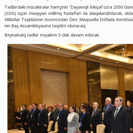
Tədbirdəki müzakirələr həmçinin “Dayanıqlı İnkişaf üzrə 2030 Günd
(SDG) üçün müəyyən edilmiş hədəfləri ilə əlaqələndiriləcək, əldə
Millətlər Təşkilatının Kosmosdan Dinc Məqsədlə İstifadə Komitə
nin Baş Assambleyasına təqdim olunacaq.
Beynəlxalq tədbir noyabrın 5-dək davam edəcək.