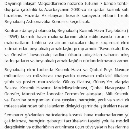
Dayanıqlı İnkişaf Məqsədlərində nəzərdə tutulan 7 bəndə töhfə ve
diqqətə çatdırılıb ki, Azərbaycanın 2030-cü ilə qədər kosmik sahə
hazırlanır. Hazırda Azərbaycan kosmik sənayedə etibarlı tərəf
Beynəlxalq Astronavtika Konqresi keçiriləcək.
Konfransda qeyd olunub ki, Beynəlxalq Kosmik Hava Təşəbbüsü (T
- ISWI) kosmik hava məlumatlarının əldə edilməsində zəruri sa
məlumatların təhlilinə və alınan nəticələri digər rəqəmsal elm
xidmət edən beynəlxalq əməkdaşlıq proqramıdır. “Beynəlxalq K
və Geosfer” beynəlxalq tədbiri ölkədə adıçəkilən sahənin ink
tədqiqatların və beynəlxalq əməkdaşlığın gücləndirilməsinə zəmin
Beynəlxalq elmi tədbirdə Kosmik Hava və Qlobal Peyk Naviqasiya
mübadiləsi və müzakirəsi məqsədilə dünyanın müxtəlif ölkələri
şifahi və poster məruzələrlə Günəş fizikası, Günəş-Yer əlaqəl
Bazası, Kosmik Havanın Modelləşdirilməsi, Qlobal Naviqasiya 
Geosfer, Maqnitosfer-İonosfer-Termosfer əlaqələri, Milli Kosmik
və Təcrübə proqramları üzrə çıxışları, həmçinin, yerli və xarici elm
müəssisələrindən təhsilalanların dinləyici qismində iştirakları nəzər
Seminarın gözlənilən nəticələrinə kosmik hava məlumatlarının yü
çatdırılması, həmçinin qabaqcıl təcrübələrin təşviqi yolu ilə mod
dəqiqliyinin və etibarlığının artırılması üçün tövsiyələrin hazırlanmas