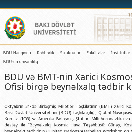
BDU Haqqında
Rəhbərlik
Strukturlar
Fakültələr
İnstitutlar
BDU-da davamlılıq
BDU-nun tarixi
Rektor
Tədrisin təşkili və idarə olunması 
Mexanika-riyaziyyat 
Fizika 
BDU və BMT-nin Xarici Kosmos
BDU-nun Missiya və Strateji inkişaf planı
Prorektorlar
Elmi fəaliyyətin təşkili və innovasi
Tətbiqi riyaziyyat və
Tətbiqi
Ofisi birgə beynəlxalq tədbir k
BDU-nun İnkişaf Proqramı (2014-2020)
Elmi Şura
Informasiya Texnologiyaları Mərkə
Fizika fakültəsi
Konfuts
Akkreditasiya haqqında Sertifikat
Dekanlar
Beynəlxalq əlaqələr şöbəsi
Kimya fakültəsi
Azərbay
və Qeyr
BDU-nun üzv olduğu beynəlxalq təşkilatlar
Həmkarlar İttifaqı Komitəsi
Xarici tələbələrlə iş şöbəsi
Biologiya fakültəsi
Oktyabrın 31-də Birləşmiş Millətlər Təşkilatının (BMT) Xarici
Azərbay
Bakı Dövlət Universitetinin (BDU) təşkilatçılığı, Qlobal Naviqas
BDU-nun qrant layihələri
Tədris Metodiki Şura
İctimaiyyətlə əlaqələr və informas
Ekologiya və torpaqş
Komitə (ICG) və Amerika Birləşmiş Ştatları Milli Aeronavtika və
Azərbay
dəstəyi ilə “Beynəlxalq Kosmik Hava Təşəbbüsü: Günəş, K
Rektorlarımız
Humanitar məsələlər və gənclər si
Coğrafiya fakültəsi
Biotexn
beynəlxalq tədbirinin (“United Nations/Azerbaijan Workshop on t