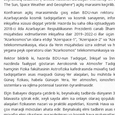
BDU-nun məzunları
İnsan resursları və hüquq şöbəsi
Geologiya fakültəsi
The Sun, Space Weather and Geosphere”) açılış mərasimi keçirilib.
Azərbay
Fəxri doktorlarımız
Sənədlər və Müraciətlərlə iş şöbəs
Filologiya fakültəsi
Konfransın açılış mərasimində çıxış edən BDU-nun rektoru 
Azərbay
Azərbaycanda kosmik tədqiqatların və kosmik sənayenin, infor
Şəxsi
BDU-da təhsil
Maliyyə və təminat Departamenti
Tarix fakültəsi
inkişafına xüsusi diqqət yetirilir. Hazırda bu sahə ölkə iqtisadiyyatı
Azərbay
2018-ci ildə Azərbaycan Respublikasının Prezidenti cənab İlha
BDU-da tədris olunan ixtisaslar
Keyfiyyətin təminatı, monitorinq 
Beynəlxalq münasibət
müşahidəsi xidmətlərinin inkişafına dair 2019–2022-ci illər üçü
Azərbay
Universitet tarixinin ən mühüm hadisələri
Psixoloji Yardım Sektoru
Hüquq fakültəsi
“Azərkosmos”un idarə etdiyi “Azerspace-1”, “Azerspace-2” və “Azers
Publik 
telekommunikasiya, eləcə də Yerin müşahidəsi üzrə xidmət və h
Mədəniyyət-yaradıcılıq Mərkəzi
Jurnalistika fakültəsi
yeganə peyk operatoru olan “Azərkosmos” telekommunikasiya və ge
İdman-sağlamlıq Mərkəzi
İnformasiya və sənə
Rektor bildirib ki, hazırda BDU-nun Tədqiqat, İnkişaf və İn
nəzdində fəaliyyət göstərən Aerokosmik və Atmosfer Tədqiqa
BDU-nun Nəşr Evi
Şərqşünasliq fakültə
həmçinin Fizika fakültəsinin Astrofizika kafedrasında müvafiq tədqiq
Sosial elmlər və psix
tədqiqatların əsas məqsədi Günəş-Yer əlaqələri, bu mühitdə k
Günəş fizikası, habelə Günəşin Yerə, Yer atmosferi, ionosferi
sistemlərə və iqlimə potensial təsirinin öyrənilməsidir.
Elçin Babayev diqqətə çatdırıb ki, beynəlxalq tədbirdə dünyanın 3
bilavasitə iştirak edir, xeyli sayda alim isə onlayn olaraq qoşul
əlaqələri fizikasının nəzəri və praktiki aspektləri, Kosmik Hava v
çox maraqlı mövzuları əhatə edir. Beynəlxalq elmi tədbirin əsas
müvafiq elmi cihazların quraşdırılması və kosmik hava məlumatları