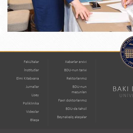
Fakültələr
Xəbərlər arxivi
İnstitutlar
BDU-nun tarixi
Elmi Kitabxana
Rektorlarımız
Jurnallar
BDU-nun
BAKI
məzunları
Lisey
UNİV
Fəxri doktorlarımız
Poliklinika
BDU-da təhsil
Videolar
Beynəlxalq əlaqələr
Əlaqə