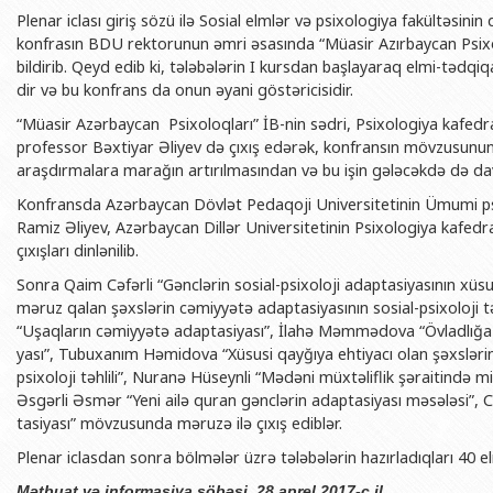
BDU-nun məzunları
İnsan resursları və hüquq şöbəsi
Geologiya fakültəsi
Plenar iclası giriş sözü ilə Sosial elmlər və psixo­lo­gi­ya fakültəsi
Azərbay
konfrasın BDU rek­to­ru­nun əmri əsasında “Müasir Azırbaycan Psixolo
Fəxri doktorlarımız
Sənədlər və Müraciətlərlə iş şöbəs
Filologiya fakültəsi
Azərbay
bildirib. Qeyd edib ki, tələbələrin I kursdan başlayaraq el­mi-təd­qiqa
Şəxsi
dir və bu konfrans da onun əyani göstəri­ci­si­dir.
BDU-da təhsil
Maliyyə və təminat Departamenti
Tarix fakültəsi
Azərbay
“Müasir Azər­baycan Psixoloqları” İB-nin səd­ri, Psixologiya kafedr
BDU-da tədris olunan ixtisaslar
Keyfiyyətin təminatı, monitorinq 
Beynəlxalq münasibət
professor Bəxtiyar Əliyev də çıxış edərək, konfransın mövzusunun ə
Azərbay
Universitet tarixinin ən mühüm hadisələri
Psixoloji Yardım Sektoru
Hüquq fakültəsi
araşdırmalara ma­rağın artırılma­sın­dan və bu işin gələcəkdə də davam
Publik 
Mədəniyyət-yaradıcılıq Mərkəzi
Jurnalistika fakültəsi
Konfransda Azər­bay­can Dövlət Pe­daqoji Uni­ver­si­te­ti­nin Ümumi psi
Ramiz Əli­yev, Azər­bay­can Dillər Uni­ver­sitetinin Psixologiya ka­fe­d
İdman-sağlamlıq Mərkəzi
İnformasiya və sənə
çıxışları dinlənilib.
BDU-nun Nəşr Evi
Şərqşünasliq fakültə
Sonra Qaim Cəfərli “Gənclərin so­sial-psixoloji adap­­tasiyasının xüs
məruz qalan şəxs­lə­rin cəmiyyətə adap­ta­siyasının sosial-psixoloji tə
Sosial elmlər və psix
“Uşaqların cəmiyyətə adaptasiyası”, İlahə Məm­mə­dova “Övladlığa gö
yası”, Tubuxanım Həmidova “Xüsusi qay­ğıya ehtiyacı olan şəxslərin 
psixoloji təhlili”, Nuranə Hü­seyn­li “Mədəni müxtə­lif­lik şəraitində mil
Əsgərli Əs­mər “Yeni ailə quran gənc­lərin adap­ta­si­yası mə­sə­lə­si”
ta­si­ya­sı” möv­zusunda məruzə ilə çıxış ediblər.
Plenar iclasdan sonra bölmələr üzrə tələbələrin hazırladıqları 40 el
Mətbuat və informasiya şöbəsi, 28 aprel 2017-c il