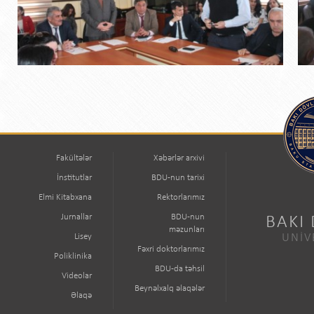
Fakültələr
Xəbərlər arxivi
İnstitutlar
BDU-nun tarixi
Elmi Kitabxana
Rektorlarımız
Jurnallar
BDU-nun
BAKI
məzunları
Lisey
UNİV
Fəxri doktorlarımız
Poliklinika
BDU-da təhsil
Videolar
Beynəlxalq əlaqələr
Əlaqə