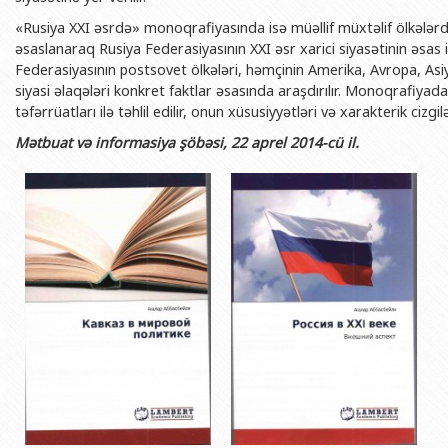
BDU-nun məzunları
İnsan resursları və hüquq şöbəsi
Geologiya fakültəsi
Azərbay
«Rusiya XXI əsrdə» monoqrafiyasında isə müəllif müxtəlif ölkələr
Fəxri doktorlarımız
Sənədlər və Müraciətlərlə iş şöbəs
Filologiya fakültəsi
əsaslanaraq Rusiya Federasiyasının XXI əsr xarici siyasətinin əsas is
Azərbay
Federasiyasının postsovet ölkələri, həmçinin Amerika, Avropa, Asiya
Şəxsi
BDU-da təhsil
Maliyyə və təminat Departamenti
Tarix fakültəsi
siyasi əlaqələri konkret faktlar əsasında araşdırılır. Monoqrafiyada
Azərbay
təfərrüatları ilə təhlil edilir, onun xüsusiyyətləri və xarakterik cizgilə
BDU-da tədris olunan ixtisaslar
Keyfiyyətin təminatı, monitorinq 
Beynəlxalq münasibət
Azərbay
Mətbuat və informasiya şöbəsi, 22 aprel 2014-cü il.
Universitet tarixinin ən mühüm hadisələri
Psixoloji Yardım Sektoru
Hüquq fakültəsi
Publik 
Mədəniyyət-yaradıcılıq Mərkəzi
Jurnalistika fakültəsi
İdman-sağlamlıq Mərkəzi
İnformasiya və sənə
BDU-nun Nəşr Evi
Şərqşünasliq fakültə
Sosial elmlər və psix