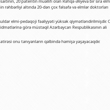
saitinin, 20 patentin müəllifi olan Rəfiqə Əliyeva bir sıra elm
n rəhbərliyi altında 20-dən çox fəlsəfə və elmlər doktorları
ldar elmi-pedaqoji fəaliyyəti yüksək qiymətləndirilmişdir. O
xidmətlərinə görə müstəqil Azərbaycan Respublikasının ali
atirəsi onu tanıyanların qəlbində həmişə yaşayacaqdır.