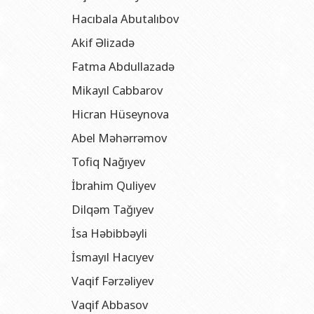
Hacıbala Abutalıbov
Akif Əlizadə
Fatma Abdullazadə
Mikayıl Cabbarov
Hicran Hüseynova
Abel Məhərrəmov
Tofiq Nağıyev
İbrahim Quliyev
Dilqəm Tağıyev
İsa Həbibbəyli
İsmayıl Hacıyev
Vaqif Fərzəliyev
Vaqif Abbasov