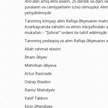
450-dən artıq elmi əsərin, 25 dərslik və dərs və
şuraların və cəmiyyətlərin üzvü olmuşdur. Alimi
yetişdirilmişdir.
Tanınmış kimyaçı alim Rəfiqə Əliyevanın məhsu
Azərbaycanda təhsilin və elmin inkişafındakı 
mükafatı – “Şöhrət” ordeni ilə təltif edilmişdir.
Tanınmış pedaqoq və alim Rəfiqə Əliyevanın x
Allah rəhmət eləsin!
İlham Əliyev
Mehriban Əliyeva
Artur Rasizadə
Oqtay Əsədov
Ramiz Mehdiyev
Vasif Talıbov
Elçin Əfəndiyev