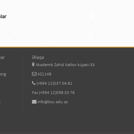
lər
lər
Əlaqə
Akademik Zahid Xəlilov küçəsi-33
.org
AZ1148
(+994 12)537 04 81
Fax (+994 12)598 33 76
z
info@bsu.edu.az