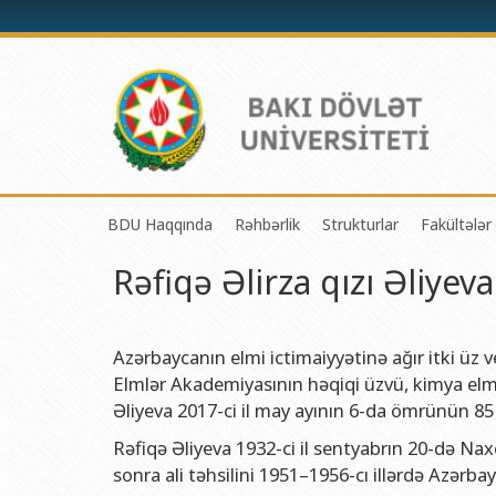
BDU Haqqında
Rəhbərlik
Strukturlar
Fakültələr
Rəfiqə Əlirza qızı Əliyeva
BDU-nun tarixi
Rektor
Tədrisin təşkili və i
Mexanik
BDU-nun Missiya və Strateji inkişaf planı
Prorektorlar
Elmi fəaliyyətin təşki
Tətbiqi
BDU-nun İnkişaf Proqramı (2014-2020)
Elmi Şura
Informasiya Texnolog
Fizika 
Azərbaycanın elmi ictimaiyyətinə ağır itki üz 
Elmlər Akademiyasının həqiqi üzvü, kimya elml
Akkreditasiya haqqında Sertifikat
Dekanlar
Beynəlxalq əlaqələr 
Kimya 
Əliyeva 2017-ci il may ayının 6-da ömrünün 85 c
BDU-nun üzv olduğu beynəlxalq təşkilatlar
Həmkarlar İttifaqı Komitəsi
Xarici tələbələrlə iş 
Biologi
Rəfiqə Əliyeva 1932-ci il sentyabrın 20-də Na
BDU-nun qrant layihələri
Tədris Metodiki Şura
İctimaiyyətlə əlaqəl
Ekologi
sonra ali təhsilini 1951–1956-cı illərdə Azərba