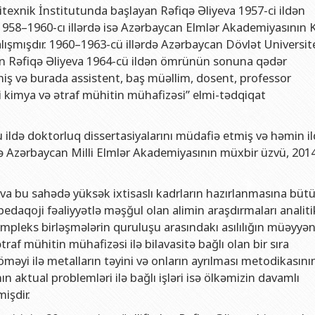
və gənclər siyasəti şöbəsi
ya fakültəsi
Azərbaycan Respublikasının Elm və Təhsil Nazirliyinin Fizika İns
itexnik İnstitutunda başlayan Rəfiqə Əliyeva 1957-ci ildən
1958–1960-cı illərdə isə Azərbaycan Elmlər Akademiyasının
hüquq şöbəsi
ya fakültəsi
Azərbaycan Respublikasının Elm və Təhsil Nazirliyinin Riyaziyyat
çalışmışdır. 1960–1963-cü illərdə Azərbaycan Dövlət Universit
ərlə iş şöbəsi
iya fakültəsi
Azərbaycan Respublikasının Elm və Təhsil Nazirliyinin Kimya İns
lan Rəfiqə Əliyeva 1964-cü ildən ömrünün sonuna qədər
Departamenti
akültəsi
Azərbaycan Respublikasının Elm və Təhsil Nazirliyinin Molekulya
əmiş və burada assistent, baş müəllim, dosent, professor
oji kimya və ətraf mühitin mühafizəsi” elmi-tədqiqat
, monitorinq şöbəsi
alq münasibətlər və iqtisadiyyat fakültəsi
toru
fakültəsi
u ildə doktorluq dissertasiyalarını müdafiə etmiş və həmin i
ıq Mərkəzi
stika fakültəsi
də Azərbaycan Milli Elmlər Akademiyasının müxbir üzvü, 201
rkəzi
asiya və sənəd menecmenti fakültəsi
a bu sahədə yüksək ixtisaslı kadrların hazırlanmasına bütün
asliq fakültəsi
 pedaqoji fəaliyyətlə məşğul olan alimin araşdırmaları analiti
elmlər və psixologiya fakültəsi
ompleks birləşmələrin quruluşu arasındakı asılılığın müəyyə
af mühitin mühafizəsi ilə bilavasitə bağlı olan bir sıra
öməyi ilə metalların təyini və onların ayrılması metodikasını
n aktual problemləri ilə bağlı işləri isə ölkəmizin davamlı
işdir.