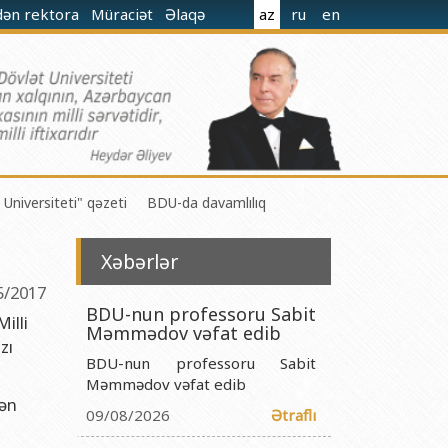
dən rektora
Müraciət
Əlaqə
az
ru
en
 Universiteti" qəzeti
BDU-da davamlılıq
Xəbərlər
5/2017
BDU-nun professoru Sabit
illi
Məmmədov vəfat edib
zı
 M.Nağıyev adına Kataliz və Qeyri-üzvi Kimya İnstitutu
BDU-nun professoru Sabit
t və Mexanika İnstitutu
Məmmədov vəfat edib
dən
09/08/2026
Ətraflı
r Biologiya və Biotexnologiyalar İnstitutu