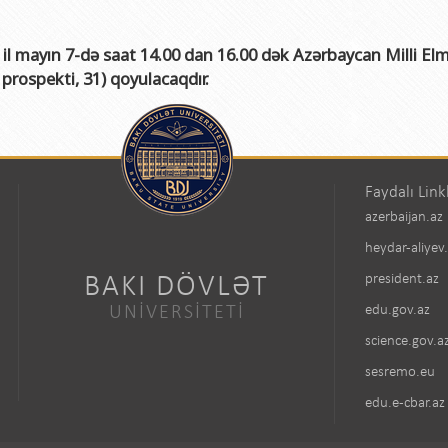
 mayın 7-də saat 14.00 dan 16.00 dək Azərbaycan Milli Elm
prospekti, 31) qoyulacaqdır.
Faydalı Link
azerbaijan.az
heydar-aliyev
BAKI DÖVLƏT
president.az
UNİVERSİTETİ
edu.gov.az
science.gov.a
sesremo.eu
edu.e-cbar.az