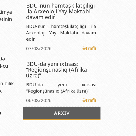
titutu Publik Hüquqi Şəxsi
BDU-nun həmtəşkilatçılığı
ilə Arxeoloji Yay Məktəbi
 Kimya
 İnstitutu Publik Hüquqi Şəxsi
davam edir
etinin
titutu Publik Hüquqi Şəxsi
BDU-nun həmtəşkilatçılığı ilə
r Biologiya İnstitutu Publik Hüquqi Şəxsi
Arxeoloji Yay Məktəbi davam
edir
07/08/2026
Ətraflı
ldə
BDU-da yeni ixtisas:
4-cü
“Regionşünaslıq (Afrika
üzrə)”
 bilik
BDU-da yeni ixtisas:
k
“Regionşünaslıq (Afrika üzrə)”
n
06/08/2026
Ətraflı
n
ARXIV