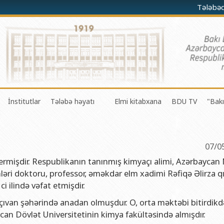
Tələbə
İnstitutlar
Tələbə həyatı
Elmi kitabxana
BDU TV
"Bakı
darə olunması Mərkəzi
a-riyaziyyat fakültəsi
Fizika problemləri Elmi-Tədqiqat İnstitutu
Gənc Alimlər Şurası
li və innovasiyalar Mərkəzi
 riyaziyyat və kibernetika fakültəsi
Tətbiqi riyaziyyat Elmi-Tədqiqat İnstitutu
Tələbə Həmkarlar İttifaqı Komitəsi
07/0
iyaları Mərkəzi
fakültəsi
Konfutsi İnstitutu
Tələbə Gənclər Təşkilatı
vermişdir. Respublikanın tanınmış kimyaçı alimi, Azərbaycan M
əri doktoru, professor, əməkdar elm xadimi Rəfiqə Əlirza qı
şöbəsi
fakültəsi
Azərbaycan Respublikasının Elm və Təhsil Nazirliyinin akademik
SABAH qrupları haqqında
i ilində vəfat etmişdir.
şöbəsi
ya fakültəsi
Azərbaycan Respublikasının Elm və Təhsil Nazirliyinin Riyaziyya
xçıvan şəhərində anadan olmuşdur. O, orta məktəbi bitirdik
ər və informasiya şöbəsi
ya və torpaqşünaslıq fakültəsi
Azərbaycan Respublikasının Elm və Təhsil Nazirliyinin Molekulya
ycan Dövlət Universitetinin kimya fakültəsində almışdır.