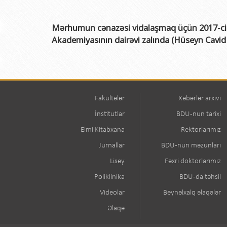
Mərhumun cənazəsi vidalaşmaq üçün 2017-ci il
Akademiyasının dairəvi zalında (Hüseyn Cavid 
Fakültələr
Xəbərlər arxivi
İnstitutlar
BDU-nun tarixi
Elmi Kitabxana
Rektorlarımız
Jurnallar
BDU-nun məzunları
Lisey
Fəxri doktorlarımız
Poliklinika
BDU-da təhsil
Videolar
Beynəlxalq əlaqələr
Əlaqə