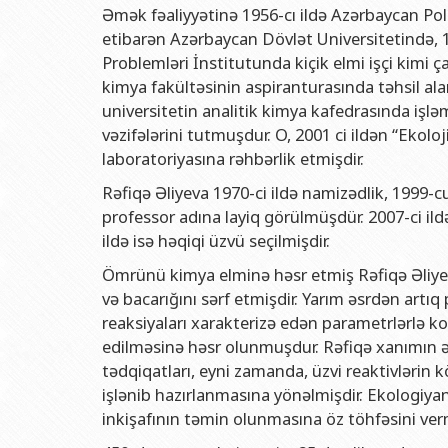
Rektorlarımız
Humanitar məsələlər 
Coğrafi
Əmək fəaliyyətinə 1956-cı ildə Azərbaycan Pol
etibarən Azərbaycan Dövlət Universitetində, 
BDU-nun məzunları
İnsan resursları və 
Geologi
Problemləri İnstitutunda kiçik elmi işçi kimi 
Fəxri doktorlarımız
Sənədlər və Müraciətl
Filolog
kimya fakültəsinin aspiranturasında təhsil a
BDU-da təhsil
Maliyyə və təminat 
Tarix f
universitetin analitik kimya kafedrasında işl
vəzifələrini tutmuşdur. O, 2001 ci ildən “Ekol
BDU-da tədris olunan ixtisaslar
Keyfiyyətin təminatı
Beynəlx
laboratoriyasına rəhbərlik etmişdir.
Universitet tarixinin ən mühüm hadisələri
Psixoloji Yardım Sek
Hüquq 
Rəfiqə Əliyeva 1970-ci ildə namizədlik, 1999-c
Mədəniyyət-yaradıcıl
Jurnali
professor adına layiq görülmüşdür. 2007-ci il
ildə isə həqiqi üzvü seçilmişdir.
İdman-sağlamlıq Mə
İnform
Ömrünü kimya elminə həsr etmiş Rəfiqə Əliyev
BDU-nun Nəşr Evi
Şərqşün
və bacarığını sərf etmişdir. Yarım əsrdən artıq
Sosial 
reaksiyaları xarakterizə edən parametrlərlə k
edilməsinə həsr olunmuşdur. Rəfiqə xanımın ətr
tədqiqatları, eyni zamanda, üzvi reaktivlərin k
işlənib hazırlanmasına yönəlmişdir. Ekologiyanı
inkişafının təmin olunmasına öz töhfəsini verm