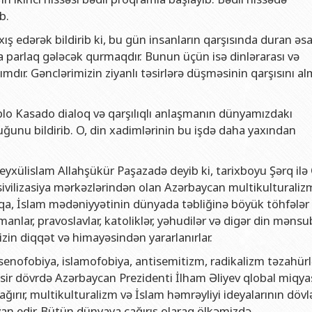
və gənclər siyasəti şöbəsi
ya fakültəsi
Azərbaycan Respublikasının Elm və Təhsil Nazirliyinin Fizika İns
b.
hüquq şöbəsi
ya fakültəsi
Azərbaycan Respublikasının Elm və Təhsil Nazirliyinin Riyaziyyat
ş edərək bildirib ki, bu gün insanların qarşısında duran əs
ərlə iş şöbəsi
iya fakültəsi
Azərbaycan Respublikasının Elm və Təhsil Nazirliyinin Kimya İns
ha parlaq gələcək qurmaqdır. Bunun üçün isə dinlərarası və
zımdır. Gənclərimizin ziyanlı təsirlərə düşməsinin qarşısını alm
Departamenti
akültəsi
Azərbaycan Respublikasının Elm və Təhsil Nazirliyinin Molekulya
, monitorinq şöbəsi
alq münasibətlər və iqtisadiyyat fakültəsi
blo Kasado dialoq və qarşılıqlı anlaşmanın dünyamızdakı
toru
fakültəsi
ğunu bildirib. O, din xadimlərinin bu işdə daha yaxından
ıq Mərkəzi
stika fakültəsi
rkəzi
asiya və sənəd menecmenti fakültəsi
yxülislam Allahşükür Paşazadə deyib ki, tarixboyu Şərq ilə
sivilizasiya mərkəzlərindən olan Azərbaycan multikulturaliz
asliq fakültəsi
loqa, İslam mədəniyyətinin dünyada təbliğinə böyük töhfələr 
elmlər və psixologiya fakültəsi
lar, pravoslavlar, katoliklər, yəhudilər və digər din mənsub
izin diqqət və himayəsindən yararlanırlar.
enofobiya, islamofobiya, antisemitizm, radikalizm təzahürl
sir dövrdə Azərbaycan Prezidenti İlham Əliyev qlobal miqy
ırır, multikulturalizm və İslam həmrəyliyi ideyalarının dövl
əyan edir. Bütün dünyaya çağırış olaraq ölkəmizdə