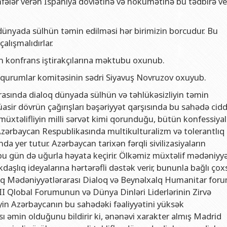
öhfələr verən İspaniya dövlətinə və hökumətinə bu tədbirə ve
i, dünyada sülhün təmin edilməsi hər birimizin borcudur. Bu
alışmalıdırlar.
n konfrans iştirakçılarına məktubu oxunub.
ini qurumlar komitəsinin sədri Siyavuş Novruzov oxuyub.
arasında dialoq dünyada sülhün və təhlükəsizliyin təmin
r dövrün çağırışları bəşəriyyət qarşısında bu sahədə cidd
ni müxtəlifliyin milli sərvət kimi qorunduğu, bütün konfessiyal
 Azərbaycan Respublikasında multikulturalizm və tolerantlıq
nda yer tutur. Azərbaycan tarixən fərqli sivilizasiyaların
 gün də uğurla həyata keçirir. Ölkəmiz müxtəlif mədəniyyə
lıq ideyalarına hərtərəfli dəstək verir, bununla bağlı çoxs
raq Mədəniyyətlərarası Dialoq və Beynəlxalq Humanitar foru
 VII Qlobal Forumunun və Dünya Dinləri Liderlərinin Zirvə
yin Azərbaycanın bu sahədəki fəaliyyətini yüksək
ısı əmin olduğunu bildirir ki, ənənəvi xarakter almış Madrid