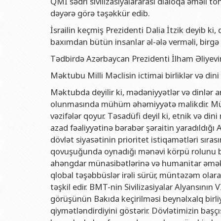
QMİ sədri sivilizasiyalararası dialoqa əməli t
dəyərə görə təşəkkür edib.
İsrailin keçmiş Prezidenti Dalia İtzik deyib k
baxımdan bütün insanlar əl-ələ verməli, birgə ç
Tədbirdə Azərbaycan Prezidenti İlham Əliyevi
Məktubu Milli Məclisin ictimai birliklər və d
Məktubda deyilir ki, mədəniyyətlər və dinlər 
olunmasında mühüm əhəmiyyətə malikdir. Müasi
vəzifələr qoyur. Təsadüfi deyil ki, etnik və di
azad fəaliyyətinə bərabər şəraitin yaradıldığı
dövlət siyasətinin prioritet istiqamətləri sırası
qovuşuğunda oynadığı mənəvi körpü rolunu bu
ahəngdar münasibətlərinə və humanitar əməkdaş
qlobal təşəbbüslər irəli sürür, müntəzəm ola
təşkil edir. BMT-nin Sivilizasiyalar Alyansının
görüşünün Bakıda keçirilməsi beynəlxalq birli
qiymətləndirdiyini göstərir. Dövlətimizin başç