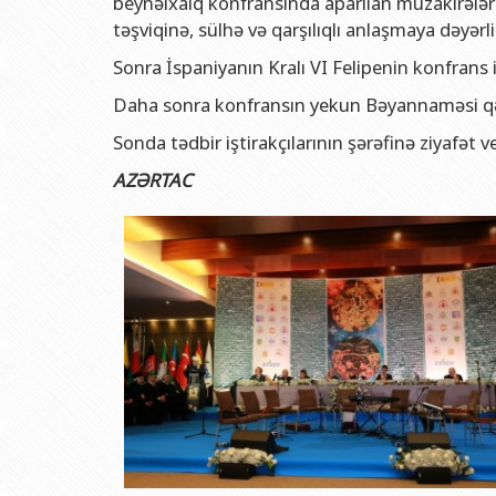
beynəlxalq konfransında aparılan müzakirələr v
təşviqinə, sülhə və qarşılıqlı anlaşmaya dəyərl
Sonra İspaniyanın Kralı VI Felipenin konfrans
Daha sonra konfransın yekun Bəyannaməsi qəb
Sonda tədbir iştirakçılarının şərəfinə ziyafət ve
AZƏRTAC