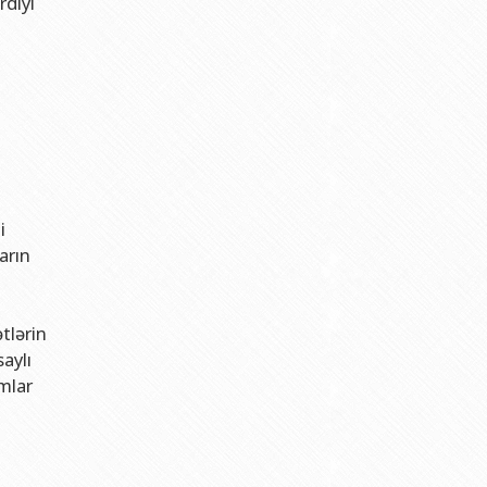
rdiyi
i
arın
tlərin
aylı
mlar