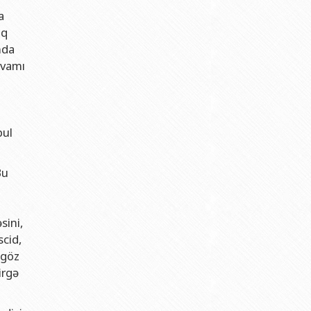
a
lq
nda
avamı
bul
Bu
sini,
cid,
 göz
irgə