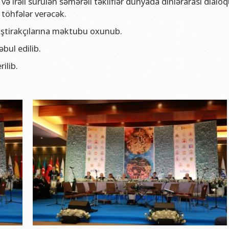
ə irəli sürülən səmərəli təkliflər dünyada dinlərarası dialo
i töhfələr verəcək.
 iştirakçılarına məktubu oxunub.
ul edilib.
rilib.