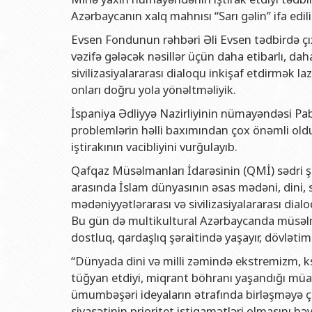
Rektorlarımız
Humanitar məsələlər 
Coğrafi
Azərbaycanın xalq mahnısı “Sarı gəlin” ifa edili
BDU-nun məzunları
İnsan resursları və 
Geologi
Evsen Fondunun rəhbəri Əli Evsen tədbirdə çıxı
Fəxri doktorlarımız
Sənədlər və Müraciətl
Filolog
vəzifə gələcək nəsillər üçün daha etibarlı, da
sivilizasiyalararası dialoqu inkişaf etdirmək la
BDU-da təhsil
Maliyyə və təminat 
Tarix f
onları doğru yola yönəltməliyik.
BDU-da tədris olunan ixtisaslar
Keyfiyyətin təminatı
Beynəlx
İspaniya Ədliyyə Nazirliyinin nümayəndəsi Pa
Universitet tarixinin ən mühüm hadisələri
Psixoloji Yardım Sek
Hüquq 
problemlərin həlli baxımından çox önəmli oldu
Mədəniyyət-yaradıcıl
Jurnali
iştirakının vacibliyini vurğulayıb.
İdman-sağlamlıq Mə
İnform
Qafqaz Müsəlmanları İdarəsinin (QMİ) sədri şe
arasında İslam dünyasının əsas mədəni, dini, 
BDU-nun Nəşr Evi
Şərqşün
mədəniyyətlərarası və sivilizasiyalararası dia
Sosial 
Bu gün də multikultural Azərbaycanda müsəlman
dostluq, qardaşlıq şəraitində yaşayır, dövlətim
“Dünyada dini və milli zəmində ekstremizm, ks
tüğyan etdiyi, miqrant böhranı yaşandığı müa
ümumbəşəri ideyaların ətrafında birləşməyə çağ
siyasətinin prioritet istiqamətləri olmasını b