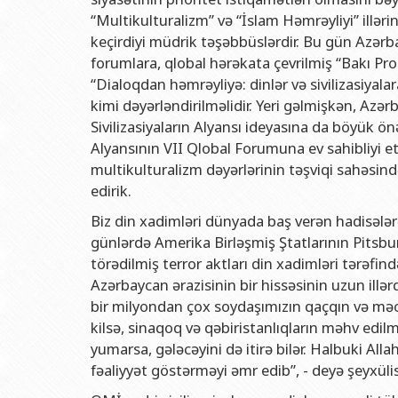
“Multikulturalizm” və “İslam Həmrəyliyi” illə
keçirdiyi müdrik təşəbbüslərdir. Bu gün Azərb
forumlara, qlobal hərəkata çevrilmiş “Bakı Pr
“Dialoqdan həmrəyliyə: dinlər və sivilizasiya
kimi dəyərləndirilməlidir. Yeri gəlmişkən, A
Sivilizasiyaların Alyansı ideyasına da böyük ö
Alyansının VII Qlobal Forumuna ev sahibliyi e
multikulturalizm dəyərlərinin təşviqi sahəsind
edirik.
Biz din xadimləri dünyada baş verən hadisələrə
günlərdə Amerika Birləşmiş Ştatlarının Pitsbu
törədilmiş terror aktları din xadimləri tərəfind
Azərbaycan ərazisinin bir hissəsinin uzun illər
bir milyondan çox soydaşımızın qaçqın və məc
kilsə, sinaqoq və qəbiristanlıqların məhv edi
yumarsa, gələcəyini də itirə bilər. Halbuki All
fəaliyyət göstərməyi əmr edib”, - deyə şeyxüli