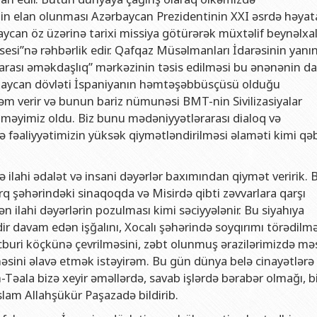
rinin elan olunması Azərbaycan Prezidentinin XXI əsrdə həyat
aycan öz üzərinə tarixi missiya götürərək müxtəlif beynəlxa
osesi”nə rəhbərlik edir. Qafqaz Müsəlmanları İdarəsinin yanı
lararası əməkdaşlıq” mərkəzinin təsis edilməsi bu ənənənin d
zərbaycan dövləti İspaniyanın həmtəşəbbüsçüsü olduğu
nəm verir və bunun bariz nümunəsi BMT-nin Sivilizasiyalar
tməyimiz oldu. Biz bunu mədəniyyətlərarası dialoq və
ə fəaliyyətimizin yüksək qiymətləndirilməsi əlaməti kimi qə
 ilahi ədalət və insani dəyərlər baxımından qiymət veririk. 
rq şəhərindəki sinaqoqda və Misirdə qibti zəvvarlara qarşı
ən ilahi dəyərlərin pozulması kimi səciyyələnir. Bu siyahıya
dir davam edən işğalını, Xocalı şəhərində soyqırımı törədilmə
buri köçkünə çevrilməsini, zəbt olunmuş ərazilərimizdə məs
lməsini əlavə etmək istəyirəm. Bu gün dünya belə cinayətlərə
ah-Təala bizə xeyir əməllərdə, savab işlərdə bərabər olmağı, b
slam Allahşükür Paşazadə bildirib.