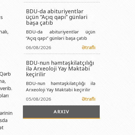
titutu Publik Hüquqi Şəxsi
BDU-da abituriyentlər
 İnstitutu Publik Hüquqi Şəxsi
üçün “Açıq qapı” günləri
as
titutu Publik Hüquqi Şəxsi
başa çatıb
alı,
BDU-da abituriyentlər üçün
r Biologiya İnstitutu Publik Hüquqi Şəxsi
“Açıq qapı” günləri başa çatıb
06/08/2026
Ətraflı
BDU-nun həmtəşkilatçılığı
ilə Arxeoloji Yay Məktəbi
 Qərb
keçirilir
mə,
BDU-nun həmtəşkilatçılığı ilə
verib.
Arxeoloji Yay Məktəbi keçirilir
ları
05/08/2026
Ətraflı
ARXIV
ərinin
asda
ət