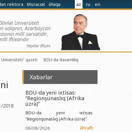
dən rektora
Müraciət
Əlaqə
az
ru
en
 Universiteti" qəzeti
BDU-da davamlılıq
Xəbərlər
ni
BDU-da yeni ixtisas:
“Regionşünaslıq (Afrika
 M.Nağıyev adına Kataliz və Qeyri-üzvi Kimya İnstitutu
üzrə)”
1/2018
BDU-da yeni ixtisas:
t və Mexanika İnstitutu
“Regionşünaslıq (Afrika üzrə)”
r Biologiya və Biotexnologiyalar İnstitutu
06/08/2026
Ətraflı