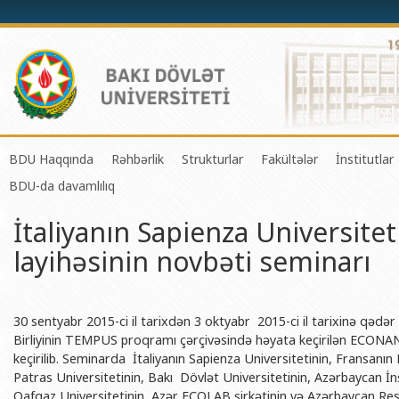
BDU Haqqında
Rəhbərlik
Strukturlar
Fakültələr
İnstitutlar
BDU-da davamlılıq
BDU-nun tarixi
Rektor
Tədrisin təşkili və idarə olunması 
Mexanika-riyaziyyat 
Fizika 
İtaliyanın Sapienza Universi
BDU-nun Missiya və Strateji inkişaf planı
Prorektorlar
Elmi fəaliyyətin təşkili və innovasi
Tətbiqi riyaziyyat və
Tətbiqi
layihəsinin novbəti seminarı
BDU-nun İnkişaf Proqramı (2014-2020)
Elmi Şura
Informasiya Texnologiyaları Mərkə
Fizika fakültəsi
Konfuts
Akkreditasiya haqqında Sertifikat
Dekanlar
Beynəlxalq əlaqələr şöbəsi
Kimya fakültəsi
Azərbay
və Qeyr
BDU-nun üzv olduğu beynəlxalq təşkilatlar
Həmkarlar İttifaqı Komitəsi
Xarici tələbələrlə iş şöbəsi
Biologiya fakültəsi
30 sentyabr 2015-ci il tarixdən 3 oktyabr 2015-ci il tarixinə qədər
Azərbay
Birliyinin TEMPUS proqramı çərçivəsində həyata keçirilən ECONAN
BDU-nun qrant layihələri
Tədris Metodiki Şura
İctimaiyyətlə əlaqələr və informas
Ekologiya və torpaqş
keçirilib. Seminarda İtaliyanın Sapienza Universitetinin, Fransanın 
Azərbay
Patras Universitetinin, Bakı Dövlət Universitetinin, Azərbaycan İ
Rektorlarımız
Humanitar məsələlər və gənclər si
Coğrafiya fakültəsi
Biotexn
Qafqaz Universitetinin, Azər ECOLAB şirkətinin və Azərbaycan Resp