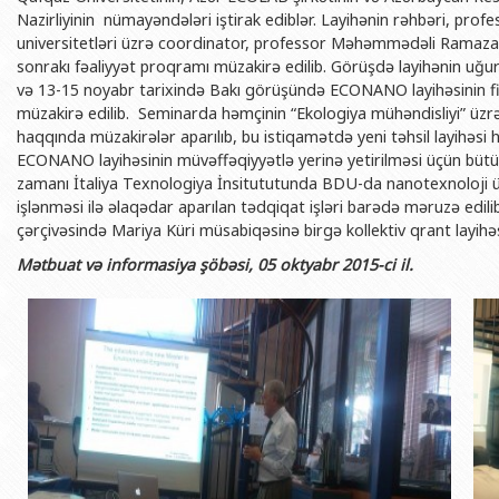
BDU-nun məzunları
İnsan resursları və hüquq şöbəsi
Geologiya fakültəsi
Nazirliyinin nümayəndələri iştirak ediblər. Layihənin rəhbəri, pro
Azərbay
universitetləri üzrə coordinator, professor Məhəmmədəli Ramazan
Fəxri doktorlarımız
Sənədlər və Müraciətlərlə iş şöbəs
Filologiya fakültəsi
Azərbay
sonrakı fəaliyyət proqramı müzakirə edilib. Görüşdə layihənin uğu
Şəxsi
və 13-15 noyabr tarixində Bakı görüşündə ECONANO layihəsinin fin
BDU-da təhsil
Maliyyə və təminat Departamenti
Tarix fakültəsi
müzakirə edilib. Seminarda həmçinin “Ekologiya mühəndisliyi” üzr
Azərbay
BDU-da tədris olunan ixtisaslar
Keyfiyyətin təminatı, monitorinq 
Beynəlxalq münasibət
haqqında müzakirələr aparılıb, bu istiqamətdə yeni təhsil layihəsi 
Azərbay
ECONANO layihəsinin müvəffəqiyyətlə yerinə yetirilməsi üçün bütün
Universitet tarixinin ən mühüm hadisələri
Psixoloji Yardım Sektoru
Hüquq fakültəsi
Publik 
zamanı İtaliya Texnologiya İnsitututunda BDU-da nanotexnoloji ü
Mədəniyyət-yaradıcılıq Mərkəzi
Jurnalistika fakültəsi
işlənməsi ilə əlaqədar aparılan tədqiqat işləri barədə məruzə edi
çərçivəsində Mariya Küri müsabiqəsinə birgə kollektiv qrant layihəsi
İdman-sağlamlıq Mərkəzi
İnformasiya və sənə
Mətbuat və informasiya şöbəsi, 05 oktyabr 2015-ci il.
BDU-nun Nəşr Evi
Şərqşünasliq fakültə
Sosial elmlər və psix