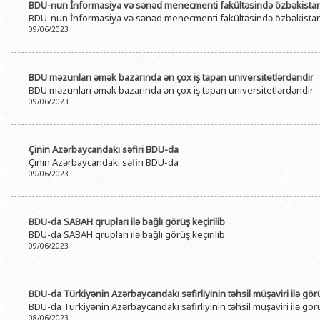
BDU-nun İnformasiya və sənəd menecmenti fakültəsində özbəkistanlı
BDU-nun İnformasiya və sənəd menecmenti fakültəsində özbəkistanlı
09/06/2023
BDU məzunları əmək bazarında ən çox iş tapan universitetlərdəndir
BDU məzunları əmək bazarında ən çox iş tapan universitetlərdəndir
09/06/2023
Çinin Azərbaycandakı səfiri BDU-da
Çinin Azərbaycandakı səfiri BDU-da
09/06/2023
BDU-da SABAH qrupları ilə bağlı görüş keçirilib
BDU-da SABAH qrupları ilə bağlı görüş keçirilib
09/06/2023
BDU-da Türkiyənin Azərbaycandakı səfirliyinin təhsil müşaviri ilə gör
BDU-da Türkiyənin Azərbaycandakı səfirliyinin təhsil müşaviri ilə gör
08/06/2023