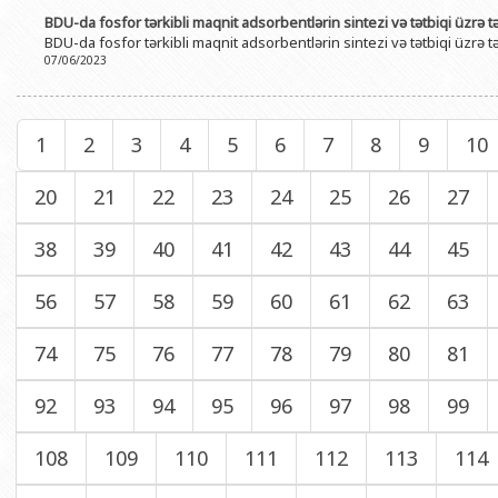
BDU-da fosfor tərkibli maqnit adsorbentlərin sintezi və tətbiqi üzrə 
BDU-da fosfor tərkibli maqnit adsorbentlərin sintezi və tətbiqi üzrə 
07/06/2023
1
2
3
4
5
6
7
8
9
10
20
21
22
23
24
25
26
27
38
39
40
41
42
43
44
45
56
57
58
59
60
61
62
63
74
75
76
77
78
79
80
81
92
93
94
95
96
97
98
99
108
109
110
111
112
113
114