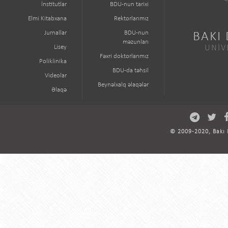
İnstitutlar
BDU-nun tarixi
Elmi Kitabxana
Rektorlarımız
Jurnallar
BDU-nun
BAKI
məzunları
Lisey
UNİV
Fəxri doktorlarımız
Poliklinika
BDU-da təhsil
Videolar
Beynəlxalq əlaqələr
Əlaqə
© 2009-2020, Bakı D